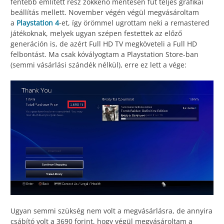
fentebb említett rész zökkenő mentesen fut teljes grafikai
beállítás mellett. November végén végül megvásároltam
a
Playstation 4
-et, így örömmel ugrottam neki a remastered
játékoknak, melyek ugyan szépen festettek az előző
generáción is, de azért Full HD TV megköveteli a Full HD
felbontást. Ma csak kóvályogtam a Playstation Store-ban
(semmi vásárlási szándék nélkül), erre ez lett a vége:
Ugyan semmi szükség nem volt a megvásárlásra, de annyira
csábító volt a 3690 forint, hogy végül megvásároltam a