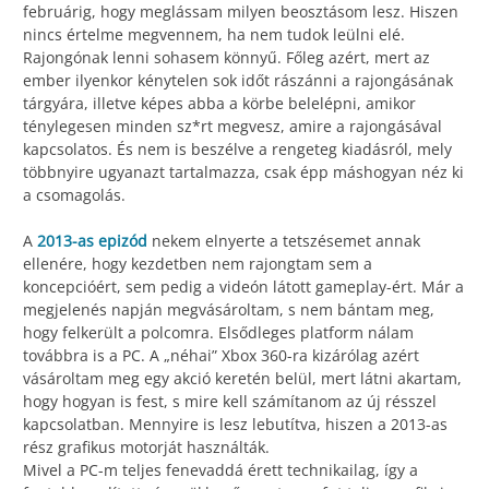
februárig, hogy meglássam milyen beosztásom lesz. Hiszen
nincs értelme megvennem, ha nem tudok leülni elé.
Rajongónak lenni sohasem könnyű. Főleg azért, mert az
ember ilyenkor kénytelen sok időt rászánni a rajongásának
tárgyára, illetve képes abba a körbe belelépni, amikor
ténylegesen minden sz*rt megvesz, amire a rajongásával
kapcsolatos. És nem is beszélve a rengeteg kiadásról, mely
többnyire ugyanazt tartalmazza, csak épp máshogyan néz ki
a csomagolás.
A
2013-as epizód
nekem elnyerte a tetszésemet annak
ellenére, hogy kezdetben nem rajongtam sem a
koncepcióért, sem pedig a videón látott gameplay-ért. Már a
megjelenés napján megvásároltam, s nem bántam meg,
hogy felkerült a polcomra. Elsődleges platform nálam
továbbra is a PC. A „néhai” Xbox 360-ra kizárólag azért
vásároltam meg egy akció keretén belül, mert látni akartam,
hogy hogyan is fest, s mire kell számítanom az új résszel
kapcsolatban. Mennyire is lesz lebutítva, hiszen a 2013-as
rész grafikus motorját használták.
Mivel a PC-m teljes fenevaddá érett technikailag, így a