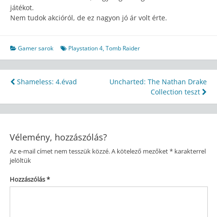
játékot.
Nem tudok akcióról, de ez nagyon jó ár volt érte.
Gamer sarok
Playstation 4
,
Tomb Raider
Bejegyzés
Shameless: 4.évad
Uncharted: The Nathan Drake
Collection teszt
navigáció
Vélemény, hozzászólás?
Az e-mail címet nem tesszük közzé.
A kötelező mezőket
*
karakterrel
jelöltük
Hozzászólás
*