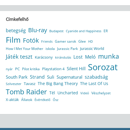
Címkefelhő
Blu-ray
betegség
ER
Budapest
Cyanide and Happiness
Film
Fotók
Gamer sarok
Glee
HD
Friends
Jurassic World
How I Met Your Mother
iskola
Jurassic Park
munka
Játék teszt
Lost
Meló
Karácsony
kirándulás
Sorozat
Silent Hill
Playstation 4
PC
Pilot kritika
nyár
Strand
szabadság
South Park
Suli
Supernatural
The Big Bang Theory
The Last Of Us
Tavasz
Szilveszter
Tomb Raider
Tél
Uncharted
Vészhelyzet
Videó
X-akták
Állatok
Évértékelő
Ősz