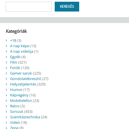
Keresés
KERESÉS
Kategóriák
+18
(3)
A nap képe
(13)
A nap videója
(1)
Egyéb
(4)
Film
(321)
Fotók
(126)
Gamer sarok
(225)
Gondolatébresztő
(27)
Helyzetjelentés
(329)
Humor
(17)
Képregény
(16)
Mobiltelefon
(23)
Retro
(5)
Sorozat
(453)
Számítástechnika
(24)
Videó
(18)
Zene
(8)