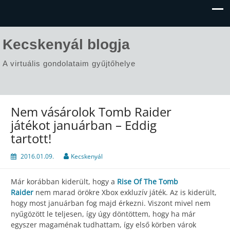
Kecskenyál blogja
A virtuális gondolataim gyűjtőhelye
Nem vásárolok Tomb Raider
játékot januárban – Eddig
tartott!
2016.01.09.
Kecskenyál
Már korábban kiderült, hogy a
Rise Of The Tomb
Raider
nem marad örökre Xbox exkluzív játék. Az is kiderült,
hogy most
januárban
fog majd érkezni. Viszont mivel nem
nyűgözött le teljesen, így úgy döntöttem, hogy ha már
egyszer magaménak tudhattam, így első körben várok