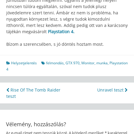
júniusban tudom megvenni. Ugyanis a jelenlegi helyen
nincsen túlóra egyáltalán, szóval nem tudok plusz
jövedelemre szert tenni. Ámbár ez nem is probléma, ha
nyugodtan környezet lesz, s végre tudok kimozdulni
itthonról, mert lesz kedvem. Addig pedig ott van a karácsony
tájékán megvásárolt
Playstation 4.
Bízom a szerencsében, s jó döntés hoztam most.
Helyzetjelentés
felmondás
,
GTX 970
,
Monitor
,
munka
,
Playstation
4
Bejegyzés
Rise Of The Tomb Raider
Unravel teszt
teszt
navigáció
Vélemény, hozzászólás?
Az e-mail címet nem tesszük közzé.
A kötelező mezőket
*
karakterrel