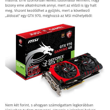
masina. Erre szomorúan kellett tudomásul vennem, hogy
bizony eme alkatrésznek annyi, mert az előző is így halt
meg. Viszont kezdődhet a gyűjtés, mert a következő
„áldozat” egy GTX 970, méghozzá az MSI műhelyéből:
Nem két forint, s ahogyan számolgattam legkorábban