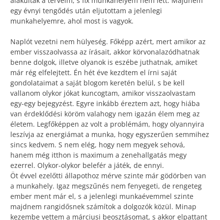
alakultak a terveim, s fix munkahelyem nem lett. Majdnem
egy évnyi tengődés után eljutottam a jelenlegi
munkahelyemre, ahol most is vagyok.
Naplót vezetni nem hülyeség. Főképp azért, mert amikor az
ember visszaolvassa az írásait, akkor körvonalazódhatnak
benne dolgok, illetve olyanok is eszébe juthatnak, amiket
már rég elfelejtett. Én hét éve kezdtem el írni saját
gondolataimat a saját blogom keretén belül, s be kell
vallanom olykor jókat kuncogtam, amikor visszaolvastam
egy-egy bejegyzést. Egyre inkább éreztem azt, hogy hiába
van érdeklődési köröm valahogy nem igazán élem meg az
életem. Legfőképpen az volt a problémám, hogy olyannyira
leszívja az energiámat a munka, hogy egyszerűen semmihez
sincs kedvem. S nem elég, hogy nem megyek sehová,
hanem még itthon is maximum a zenehallgatás megy
ezerrel. Olykor-olykor belefér a játék, de ennyi.
Öt évvel ezelőtti állapothoz mérve szinte már gödörben van
a munkahely. Igaz megszűnés nem fenyegeti, de rengeteg
ember ment már el, s a jelenlegi munkaévemmel szinte
majdnem rangidősnek számítok a dolgozók közül. Minap
kezembe vettem a márciusi beosztásomat, s akkor elpattant