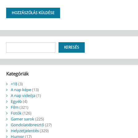
Keresés
KERESÉS
Kategóriák
+18
(3)
A nap képe
(13)
A nap videója
(1)
Egyéb
(4)
Film
(321)
Fotók
(126)
Gamer sarok
(225)
Gondolatébresztő
(27)
Helyzetjelentés
(329)
Humor
(17)