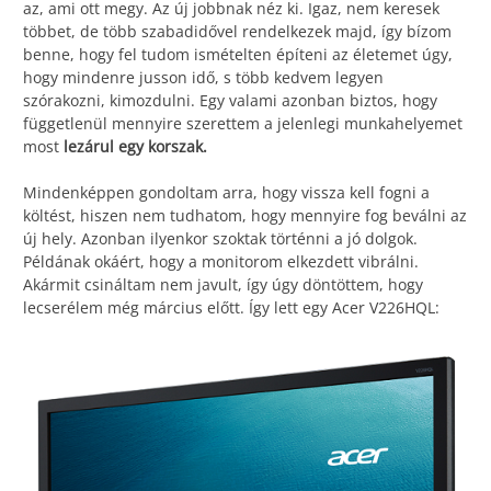
az, ami ott megy. Az új jobbnak néz ki. Igaz, nem keresek
többet, de több szabadidővel rendelkezek majd, így bízom
benne, hogy fel tudom ismételten építeni az életemet úgy,
hogy mindenre jusson idő, s több kedvem legyen
szórakozni, kimozdulni. Egy valami azonban biztos, hogy
függetlenül mennyire szerettem a jelenlegi munkahelyemet
most
lezárul egy korszak.
Mindenképpen gondoltam arra, hogy vissza kell fogni a
költést, hiszen nem tudhatom, hogy mennyire fog beválni az
új hely. Azonban ilyenkor szoktak történni a jó dolgok.
Példának okáért, hogy a monitorom elkezdett vibrálni.
Akármit csináltam nem javult, így úgy döntöttem, hogy
lecserélem még március előtt. Így lett egy Acer V226HQL: