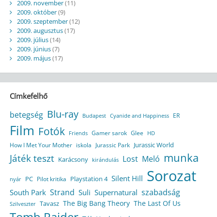
2009. november
(11)
2009. október
(9)
2009. szeptember
(12)
2009. augusztus
(17)
2009. július
(14)
2009. június
(7)
2009. május
(17)
Címkefelhő
Blu-ray
betegség
ER
Budapest
Cyanide and Happiness
Film
Fotók
Gamer sarok
Glee
HD
Friends
Jurassic World
How I Met Your Mother
iskola
Jurassic Park
munka
Játék teszt
Lost
Meló
Karácsony
kirándulás
Sorozat
Silent Hill
Playstation 4
PC
Pilot kritika
nyár
Strand
szabadság
South Park
Suli
Supernatural
The Big Bang Theory
The Last Of Us
Tavasz
Szilveszter
Tomb Raider