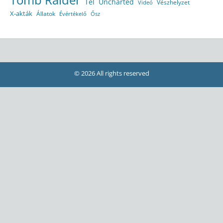
Tél
Uncharted
Vészhelyzet
Videó
X-akták
Állatok
Évértékelő
Ősz
© 2026 All rights reserved