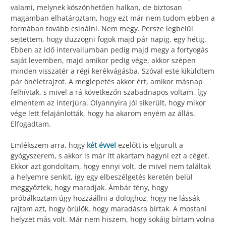
valami, melynek köszönhetően halkan, de biztosan
magamban elhatároztam, hogy ezt már nem tudom ebben a
formában tovább csinálni. Nem megy. Persze legbelül
sejtettem, hogy duzzogni fogok majd pár napig, egy hétig.
Ebben az idő intervallumban pedig majd megy a fortyogás
saját levemben, majd amikor pedig vége, akkor szépen
minden visszatér a régi kerékvágásba. Szóval este kiküldtem
pár önéletrajzot. A meglepetés akkor ért, amikor másnap
felhívtak, s mivel a rá következőn szabadnapos voltam, így
elmentem az interjúra. Olyannyira jól sikerült, hogy mikor
vége lett felajánlották, hogy ha akarom enyém az állás.
Elfogadtam.
Emlékszem arra, hogy
két évvel
ezelőtt is elgurult a
gyógyszerem, s akkor is már itt akartam hagyni ezt a céget.
Ekkor azt gondoltam, hogy ennyi volt, de mivel nem találtak
a helyemre senkit, így egy elbeszélgetés keretén belül
meggyőztek, hogy maradjak. Ámbár tény, hogy
próbálkoztam úgy hozzáállni a dologhoz, hogy ne lássák
rajtam azt, hogy örülök, hogy maradásra bírtak. A mostani
helyzet más volt. Már nem hiszem, hogy sokáig bírtam volna