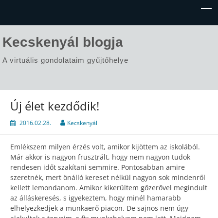
Kecskenyál blogja
A virtuális gondolataim gyűjtőhelye
Új élet kezdődik!
2016.02.28.
Kecskenyál
Emlékszem milyen érzés volt, amikor kijöttem az iskolából.
Már akkor is nagyon frusztrált, hogy nem nagyon tudok
rendesen időt szakítani semmire. Pontosabban amire
szeretnék, mert önálló kereset nélkül nagyon sok mindenről
kellett lemondanom. Amikor kikerültem gőzerővel megindult
az álláskeresés, s igyekeztem, hogy minél hamarabb
elhelyezkedjek a munkaerő piacon. De sajnos nem úgy