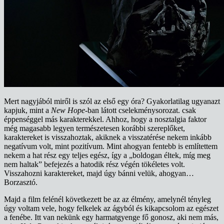
Mert nagyjából miről is szól az első egy óra? Gyakorlatilag ugyanazt
kapjuk, mint a
New Hope
-ban látott cselekménysorozat. csak
éppenséggel más karakterekkel. Ahhoz, hogy a nosztalgia faktor
még magasabb legyen természetesen korábbi szereplőket,
karaktereket is visszahoztak, akiknek a visszatérése nekem inkább
negatívum volt, mint pozitívum. Mint ahogyan fentebb is említettem
nekem a hat rész egy teljes egész, így a „boldogan éltek, míg meg
nem haltak” befejezés a hatodik rész végén tökéletes volt.
Visszahozni karaktereket, majd úgy bánni velük, ahogyan…
Borzasztó.
Majd a film felénél következett be az az élmény, amelynél tényleg
úgy voltam vele, hogy felkelek az ágyból és kikapcsolom az egészet
a fenébe. Itt van nekünk egy harmatgyenge fő gonosz, aki nem más,