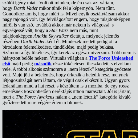
szülői igény miatt. Volt ott minden, de én csak azt vártam,
hogy
Darth Vader
mikor tűnik fel a képernyőn. Nem tűnt.
Gondolkoztam is, hogy miért is. Mivel egyik osztálytársam akkor
nagy rajongó volt, így felvilágosított engem, hogy tulajdonképpen
miről is van szó, továbbá akkor már nekem is világossá, s
egységessé vált, hogy a
Star Wars
nem más, mint
tulajdonképpen
Anakin Skywalker
életútja, melynek jelentős
részében
Darth Vader
-ként él. Mindezek mellett pedig ott a
birodalom felemelkedése, tündöklése, majd pedig bukása.
Számomra így tökéletes, így kerek az egész univerzum. Több nem is
hiányzott belőle nekem. Virtuális világban a
The Force Unleashed
első
majd pedig
második
része tökéletesen illeszkedett, s elvoltam
vele. A többi alkotás számomra a „nem létezik” kategória győztese
volt. Majd jött a bejelentés, hogy érkezik a hetedik rész, melynek
létjogosultságát nem láttam, de végül csak elkészült. Ugyan gyors
ledaráltam mind a hat részt, s készültem is a moziba, de egy rossz
emelésnek köszönhetően derékfájás itthon marasztalt. Jól is jártam,
mert a
The Force Awakens
nálam a „nem létezik” kategória kiváló
győztese lett mire végére értem a filmnek.