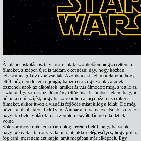
Általános iskolás osztálytársamnak köszönhetően megszerettem a
filmeket, s szépen újra is tudtam őket nézni úgy, hogy közben
teljesen magukévá varázsoltak. Azonban azt kell mondanom, hogy
ettől még nem lettem rajongó, hanem csak egy valaki, akinek
tetszenek azok az alkotások, amiket
Lucas
álmodott meg, s tett le az
asztalra. Így van ez az előzmény trilógiával is, ámbár nekem hagyott
némi keserű szájízt, hogy ha sorrendben akarja nézni az ember a
filmeket, akkor itt-ott a vizuális fejlődés miatt kilóg a lóláb. De még
bőven a hibahatáron belül van. Ámbár a folyamatos kisebb, s olykor
nagyobb belenyúlások már szerintem egyáltalán nem kellettek
volna.
Sokszor megemlítettem már a blog keretén belül, hogy ha valaki
nagy igényeket támaszt valami iránt, akkor elég esélyes, hogy pofára
fog esni, mert nem azt kapja, amit magában már elképzelt. Egy