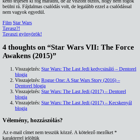
kettő teljesen ki fog maradni, de az viszont biztos, hogy nem fogok
beülni rá. Fájdalmas csalódás volt, de legalább ezzel a csalódással
nem vagyok egyedül.
Film
Star Wars
Bejegyzés
Tavasz?!
Tavaszi gyönyörök!
navigáció
4 thoughts on “
Star Wars VII: The Force
Awakens (2015)
”
Visszajelzés:
Star Wars: The Last Jedi kedvcsináló – Dentorel
blogja
Visszajelzés:
Rogue One: A Star Wars Story (2016) –
Dentorel blogja
Visszajelzés:
Star Wars: The Last Jedi (2017) – Dentorel
blogja
Visszajelzés:
Star Wars: The Last Jedi (2017) – Kecskenyál
blogja
Vélemény, hozzászólás?
Az e-mail címet nem tesszük közzé.
A kötelező mezőket
*
karakterrel jelöltük