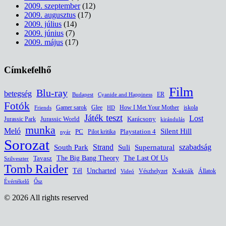
2009. szeptember
(12)
2009. augusztus
(17)
2009. július
(14)
2009. június
(7)
2009. május
(17)
Címkefelhő
Film
Blu-ray
betegség
ER
Budapest
Cyanide and Happiness
Fotók
Glee
How I Met Your Mother
iskola
Gamer sarok
HD
Friends
Játék teszt
Lost
Jurassic World
Jurassic Park
Karácsony
kirándulás
munka
Meló
Silent Hill
PC
Pilot kritika
Playstation 4
nyár
Sorozat
South Park
Strand
Suli
szabadság
Supernatural
The Last Of Us
Tavasz
The Big Bang Theory
Szilveszter
Tomb Raider
Uncharted
Tél
Vészhelyzet
X-akták
Állatok
Videó
Évértékelő
Ősz
© 2026 All rights reserved