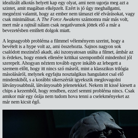
idealizált alkotás helyett kap egy olyat, ami nem ugorja meg azt a
szintet, amit magában elképzelt. Ezért is jó úgy meghallgatni,
megnézni valamit, hogy az ember nem támaszt elé elvárásokat, vagy
csak minimálisat. A
The Force Awakens
számomra már más volt,
mert már a rajtnál nálam csak negatívumok jöttek elő a már a
bevezetésben említett dolgok miatt.
A legnagyobb probléma a filmmel véleményem szerint, hogy a
bevételt is a hype volt az, ami összehozta. Sajnos nagyon sok
csalódott mozinéző akadt, aki iszonyatosan utálta a filmet, ámbár az
is érdekes, hogy ennek ellenére kritikai szempontból mindenhol jól
szerepelt. Ahogyan néztem tovább egyre inkább az lebegett a
szemem előtt, hogy itt nincs szó másról, mint a klasszikus trilógia
másolásáról, melynek egyfajta nosztalgikus hangulatot csal elő
mindenkiből, s a korábbi sikerszériát igyekszik meglovagolni
látványosabbnál, látványosabb jelenetekkel. Nekem itt kissé kiesett a
chips a kezemből, hogy rendben, ezzel semmi probléma nincs. Csak
amikor már egy órája nem tudom hova tenni a cselekményeket az
már nem kicsit égő.