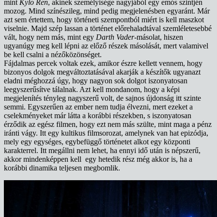
mint
Kylo Ren
, akinek személyisége nagyjából egy emós szintjén
mozog. Mind színészileg, mind pedig megjelenésben egyaránt. Már
azt sem értettem, hogy történeti szempontból miért is kell maszkot
viselnie. Majd szép lassan a történet előrehaladtával szemléletesebbé
vált, hogy nem más, mint egy
Darth Vader
-másolat, hiszen
ugyanúgy meg kell lépni az előző részek másolását, mert valamivel
be kell csalni a nézőközönséget.
Fájdalmas percek voltak ezek, amikor észre kellett vennem, hogy
bizonyos dolgok megváltoztatásával akarják a készítők ugyanazt
eladni méghozzá úgy, hogy nagyon sok dolgot iszonyatosan
leegyszerűsítve tálalnak. Azt kell mondanom, hogy a képi
megjelenítés tényleg nagyszerű volt, de sajnos újdonság itt szinte
semmi. Egyszerűen az ember nem tudja élvezni, mert ezeket a
cselekményeket már látta a korábbi részekben, s iszonyatosan
érződik az egész filmen, hogy ezt nem más szülte, mint maga a pénz
iránti vágy. Itt egy kultikus filmsorozat, amelynek van hat epizódja,
mely egy egységes, egybefüggő történetet alkot egy központi
karakterrel. Itt megállni nem lehet, ha ennyi idő után is népszerű,
akkor mindenképpen kell egy hetedik rész még akkor is, ha a
korábbi dinamika teljesen megbomlik.