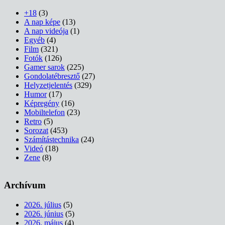
+18
(3)
A nap képe
(13)
A nap videója
(1)
Egyéb
(4)
Film
(321)
Fotók
(126)
Gamer sarok
(225)
Gondolatébresztő
(27)
Helyzetjelentés
(329)
Humor
(17)
Képregény
(16)
Mobiltelefon
(23)
Retro
(5)
Sorozat
(453)
Számítástechnika
(24)
Videó
(18)
Zene
(8)
Archívum
2026. július
(5)
2026. június
(5)
2026. május
(4)