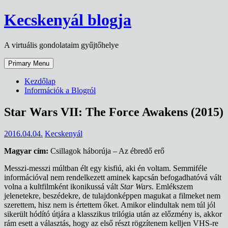
Skip
Kecskenyál blogja
to
content
A virtuális gondolataim gyűjtőhelye
Primary Menu
Kezdőlap
Információk a Blogról
Star Wars VII: The Force Awakens (2015)
2016.04.04.
Kecskenyál
Magyar cím:
Csillagok háborúja – Az ébredő erő
Messzi-messzi múltban élt egy kisfiú, aki én voltam. Semmiféle
információval nem rendelkezett aminek kapcsán befogadhatóvá vált
volna a kultfilmként ikonikussá vált
Star Wars
. Emlékszem
jelenetekre, beszédekre, de tulajdonképpen magukat a filmeket nem
szerettem, hisz nem is értettem őket. Amikor elindultak nem túl jól
sikerült hódító útjára a klasszikus trilógia után az előzmény is, akkor
rám esett a választás, hogy az első részt rögzítenem kelljen VHS-re