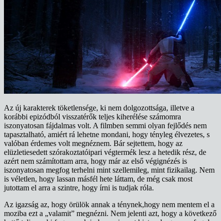
Az új karakterek töketlensége, ki nem dolgozottsága, illetve a
korábbi epizódból visszatérők teljes kiherélése számomra
iszonyatosan fájdalmas volt. A filmben semmi olyan fejlődés nem
tapasztalható, amiért rá lehetne mondani, hogy tényleg élvezetes, s
valóban érdemes volt megnéznem. Bár sejtettem, hogy az
elüzletiesedett szórakoztatóipari végtermék lesz a hetedik rész, de
azért nem számítottam arra, hogy már az első végignézés is
iszonyatosan megfog terhelni mint szellemileg, mint fizikailag. Nem
is véletlen, hogy lassan másfél hete láttam, de még csak most
jutottam el arra a szintre, hogy írni is tudjak róla.
Az igazság az, hogy örülök annak a ténynek,hogy nem mentem el a
moziba ezt a „valamit” megnézni. Nem jelenti azt, hogy a következő