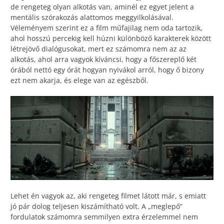
de rengeteg olyan alkotás van, aminél ez egyet jelent a
mentális szórakozás alattomos meggyilkolásával.
Véleményem szerint ez a film műfajilag nem oda tartozik,
ahol hosszú percekig kell húzni különböző karakterek között
létrejövő dialógusokat, mert ez számomra nem az az
alkotás, ahol arra vagyok kíváncsi, hogy a főszereplő két
órából nettó egy órát hogyan nyivákol arról, hogy ő bizony
ezt nem akarja, és elege van az egészből.
Lehet én vagyok az, aki rengeteg filmet látott már, s emiatt
jó pár dolog teljesen kiszámítható volt. A „meglepő”
fordulatok számomra semmilyen extra érzelemmel nem