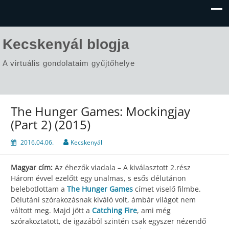
Kecskenyál blogja
A virtuális gondolataim gyűjtőhelye
The Hunger Games: Mockingjay
(Part 2) (2015)
2016.04.06.
Kecskenyál
Magyar cím:
Az éhezők viadala – A kiválasztott 2.rész
Három évvel ezelőtt egy unalmas, s esős délutánon
belebotlottam a
The Hunger Games
címet viselő filmbe.
Délutáni szórakozásnak kiváló volt, ámbár világot nem
váltott meg. Majd jött a
Catching Fire
, ami még
szórakoztatott, de igazából szintén csak egyszer nézendő