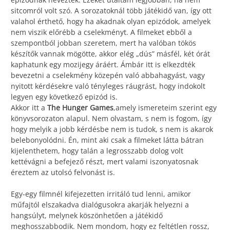
sitcomról volt szó. A sorozatoknál több játékidő van, így ott
valahol érthető, hogy ha akadnak olyan epizódok, amelyek
nem viszik előrébb a cselekményt. A filmeket ebből a
szempontból jobban szeretem, mert ha valóban tökös
készítők vannak mögötte, akkor elég „dús” másfél, két órát
kaphatunk egy mozijegy áráért. Ámbár itt is elkezdték
bevezetni a cselekmény közepén való abbahagyást, vagy
nyitott kérdésekre való tényleges ráugrást, hogy indokolt
legyen egy következő epizód is.
Akkor itt a
The Hunger Games
,amely ismereteim szerint egy
könyvsorozaton alapul. Nem olvastam, s nem is fogom, így
hogy melyik a jobb kérdésbe nem is tudok, s nem is akarok
belebonyolódni. Én, mint aki csak a filmeket látta bátran
kijelenthetem, hogy talán a legrosszabb dolog volt
kettévágni a befejező részt, mert valami iszonyatosnak
éreztem az utolsó felvonást is.
Egy-egy filmnél kifejezetten irritáló tud lenni, amikor
műfajtól elszakadva dialógusokra akarják helyezni a
hangsúlyt, melynek köszönhetően a játékidő
meghosszabbodik. Nem mondom, hogy ez feltétlen rossz,