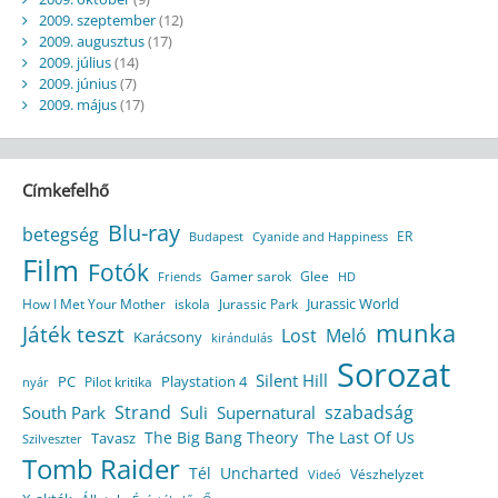
2009. szeptember
(12)
2009. augusztus
(17)
2009. július
(14)
2009. június
(7)
2009. május
(17)
Címkefelhő
Blu-ray
betegség
ER
Budapest
Cyanide and Happiness
Film
Fotók
Gamer sarok
Glee
HD
Friends
Jurassic World
How I Met Your Mother
iskola
Jurassic Park
munka
Játék teszt
Lost
Meló
Karácsony
kirándulás
Sorozat
Silent Hill
Playstation 4
PC
Pilot kritika
nyár
Strand
szabadság
South Park
Suli
Supernatural
The Big Bang Theory
The Last Of Us
Tavasz
Szilveszter
Tomb Raider
Tél
Uncharted
Vészhelyzet
Videó