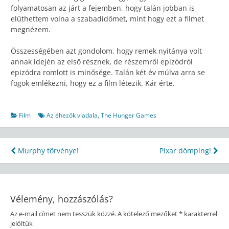
folyamatosan az járt a fejemben, hogy talán jobban is
elüthettem volna a szabadidőmet, mint hogy ezt a filmet
megnézem.
Összességében azt gondolom, hogy remek nyitánya volt
annak idején az első résznek, de részemről epizódról
epizódra romlott is minősége. Talán két év múlva arra se
fogok emlékezni, hogy ez a film létezik. Kár érte.
Film
Az éhezők viadala
,
The Hunger Games
Bejegyzés
Murphy törvénye!
Pixar dömping!
navigáció
Vélemény, hozzászólás?
Az e-mail címet nem tesszük közzé.
A kötelező mezőket
*
karakterrel
jelöltük