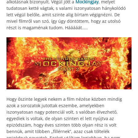
alkotásnak bizonyult. Végül jött a
Mockingjay
, melyet
tudatosan ketté vágtak, s valami iszonyatosan hánykolódó
lett végül belőle, amit szinte alig bírtam végignézni. De
mivel filmről van szó, így úgy döntöttem, hogy az utolsó
részt is magaménak tudom. Hááááát…..
Hogy őszinte legyek nekem a film nézése közben mindig
azok a sorozatok jutottak eszembe, amelyekben
iszonyatosan nagy potenciál volt, s valóban élvezhető,
egyediek is voltak, de olyan szinten el lett nyújtva az
epizódszám, hogy éves szinten több olyan rész is volt
bennük, amit többen „fillérnek”, azaz csak töltelék
epizódnak neveztek. Ezeket utáltam legjobban, ha nem