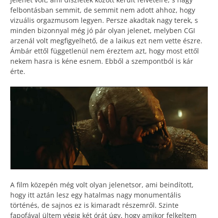
felbontásban semmit, de semmit nem adott ahhoz, hogy
vizuális orgazmusom legyen. Persze akadtak nagy terek, s
minden bizonnyal még jó pár olyan jelenet, melyben CGI
arzenál volt megfigyelhető, de a laikus ezt nem vette észre.
Ámbár ettől függetlenül nem éreztem azt, hogy most ettől
nekem hasra is kéne esnem. Ebből a szempontból is kár
érte.
A film közepén még volt olyan jelenetsor, ami beindított,
hogy itt aztán lesz egy hatalmas nagy monumentális
történés, de sajnos ez is kimaradt részemről. Szinte
fapofával ültem végig két órát úgy, hogy amikor felkeltem