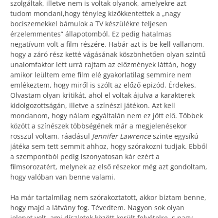
szolgáltak, illetve nem is voltak olyanok, amelyekre azt
tudom mondani,hogy tényleg kizökkentettek a „nagy
bociszemekkel bámulok a TV készülékre teljesen
érzelemmentes” állapotomból. Ez pedig hatalmas
negatívum volt a film részére. Habár azt is be kell vallanom,
hogy a záró rész ketté vágásának köszönhetően olyan szintű
unalomfaktor lett urrá rajtam az előzmények láttán, hogy
amikor leültem eme film elé gyakorlatilag semmire nem
emlékeztem, hogy miről is szólt az előző epizód. Érdekes.
Olvastam olyan kritikát, ahol el voltak ájulva a karakterek
kidolgozottságán, illetve a színészi játékon. Azt kell
mondanom, hogy nálam egyáltalán nem ez jött elő. Többek
között a színészek többségének már a megjelenésekor
rosszul voltam, ráadásul
Jennifer Lawrence
szinte egysíkú
játéka sem tett semmit ahhoz, hogy szórakozni tudjak. Ebből
a szempontból pedig iszonyatosan kár ezért a
filmsorozatért, melynek az első részekor még azt gondoltam,
hogy valóban van benne valami.
Ha már tartalmilag nem szórakoztatott, akkor bíztam benne,
hogy majd a látvány fog. Tévedtem. Nagyon sok olyan
jelenet volt, ami díszletek között került felvételre, s nagy