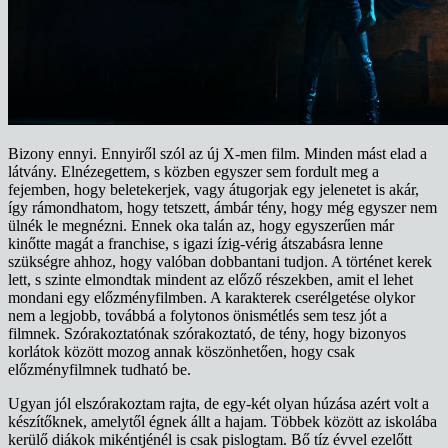
Bizony ennyi. Ennyiről szól az új X-men film. Minden mást elad a
látvány. Elnézegettem, s közben egyszer sem fordult meg a
fejemben, hogy beletekerjek, vagy átugorjak egy jelenetet is akár,
így rámondhatom, hogy tetszett, ámbár tény, hogy még egyszer nem
ülnék le megnézni. Ennek oka talán az, hogy egyszerűen már
kinőtte magát a franchise, s igazi ízig-vérig átszabásra lenne
szükségre ahhoz, hogy valóban dobbantani tudjon. A történet kerek
lett, s szinte elmondtak mindent az előző részekben, amit el lehet
mondani egy előzményfilmben. A karakterek cserélgetése olykor
nem a legjobb, továbbá a folytonos önismétlés sem tesz jót a
filmnek. Szórakoztatónak szórakoztató, de tény, hogy bizonyos
korlátok között mozog annak köszönhetően, hogy csak
előzményfilmnek tudható be.
Ugyan jól elszórakoztam rajta, de egy-két olyan húzása azért volt a
készítőknek, amelytől égnek állt a hajam. Többek között az iskolába
kerülő diákok mikéntjénél is csak pislogtam. Bő tíz évvel ezelőtt