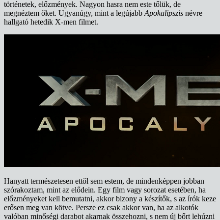
történetek, előzmények. Nagyon hasra nem este tőlük, de
megnéztem őket. Ugyanúgy, mint a legújabb
Apokalipszis
névre
hallgató hetedik X-men filmet.
Hanyatt természetesen ettől sem estem, de mindenképpen jobban
szórakoztam, mint az elődein. Egy film vagy sorozat esetében, ha
előzményeket kell bemutatni, akkor bizony a készítők, s az írók keze
erősen meg van kötve. Persze ez csak akkor van, ha az alkotók
valóban minőségi darabot akarnak összehozni, s nem új bőrt lehúzni