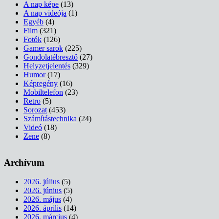
A nap képe
(13)
A nap videója
(1)
Egyéb
(4)
Film
(321)
Fotók
(126)
Gamer sarok
(225)
Gondolatébresztő
(27)
Helyzetjelentés
(329)
Humor
(17)
Képregény
(16)
Mobiltelefon
(23)
Retro
(5)
Sorozat
(453)
Számítástechnika
(24)
Videó
(18)
Zene
(8)
Archívum
2026. július
(5)
2026. június
(5)
2026. május
(4)
2026. április
(14)
2026. március
(4)