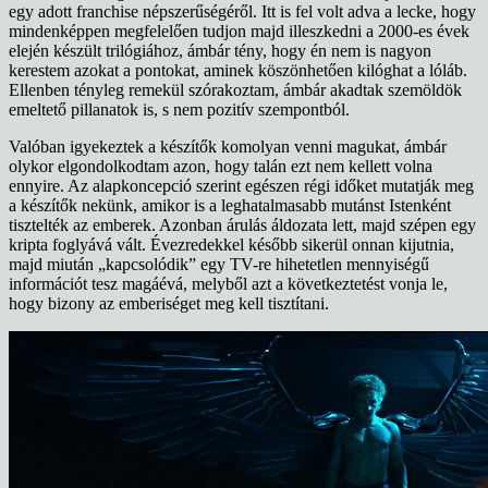
egy adott franchise népszerűségéről. Itt is fel volt adva a lecke, hogy
mindenképpen megfelelően tudjon majd illeszkedni a 2000-es évek
elején készült trilógiához, ámbár tény, hogy én nem is nagyon
kerestem azokat a pontokat, aminek köszönhetően kilóghat a lóláb.
Ellenben tényleg remekül szórakoztam, ámbár akadtak szemöldök
emeltető pillanatok is, s nem pozitív szempontból.
Valóban igyekeztek a készítők komolyan venni magukat, ámbár
olykor elgondolkodtam azon, hogy talán ezt nem kellett volna
ennyire. Az alapkoncepció szerint egészen régi időket mutatják meg
a készítők nekünk, amikor is a leghatalmasabb mutánst Istenként
tisztelték az emberek. Azonban árulás áldozata lett, majd szépen egy
kripta foglyává vált. Évezredekkel később sikerül onnan kijutnia,
majd miután „kapcsolódik” egy TV-re hihetetlen mennyiségű
információt tesz magáévá, melyből azt a következtetést vonja le,
hogy bizony az emberiséget meg kell tisztítani.