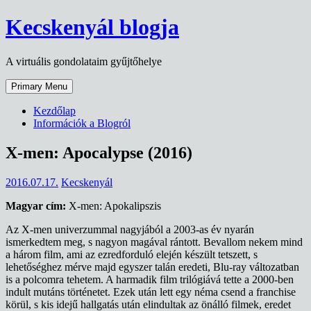
Skip
Kecskenyál blogja
to
content
A virtuális gondolataim gyűjtőhelye
Primary Menu
Kezdőlap
Információk a Blogról
X-men: Apocalypse (2016)
2016.07.17.
Kecskenyál
Magyar cím:
X-men: Apokalipszis
Az X-men univerzummal nagyjából a 2003-as év nyarán
ismerkedtem meg, s nagyon magával rántott. Bevallom nekem mind
a három film, ami az ezredforduló elején készült tetszett, s
lehetőséghez mérve majd egyszer talán eredeti, Blu-ray változatban
is a polcomra tehetem. A harmadik film trilógiává tette a 2000-ben
indult mutáns történetet. Ezek után lett egy néma csend a franchise
körül, s kis idejű hallgatás után elindultak az önálló filmek, eredet