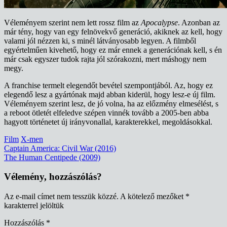
Véleményem szerint nem lett rossz film az
Apocalypse
. Azonban az
már tény, hogy van egy felnövekvő generáció, akiknek az kell, hogy
valami jól nézzen ki, s minél látványosabb legyen. A filmből
egyértelműen kivehető, hogy ez már ennek a generációnak kell, s én
már csak egyszer tudok rajta jól szórakozni, mert máshogy nem
megy.
A franchise termelt elegendőt bevétel szempontjából. Az, hogy ez
elegendő lesz a gyártónak majd abban kiderül, hogy lesz-e új film.
Véleményem szerint lesz, de jó volna, ha az előzmény elmesélést, s
a reboot ötletét elfeledve szépen vinnék tovább a 2005-ben abba
hagyott történetet új irányvonallal, karakterekkel, megoldásokkal.
Film
X-men
Bejegyzés
Captain America: Civil War (2016)
The Human Centipede (2009)
navigáció
Vélemény, hozzászólás?
Az e-mail címet nem tesszük közzé.
A kötelező mezőket
*
karakterrel jelöltük
Hozzászólás
*