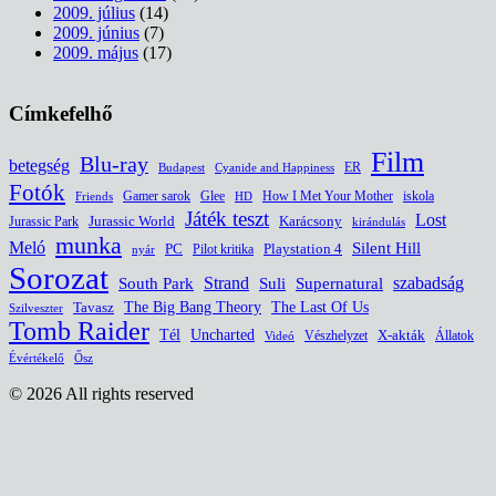
2009. július
(14)
2009. június
(7)
2009. május
(17)
Címkefelhő
Film
Blu-ray
betegség
ER
Budapest
Cyanide and Happiness
Fotók
Glee
How I Met Your Mother
iskola
Gamer sarok
HD
Friends
Játék teszt
Lost
Jurassic World
Jurassic Park
Karácsony
kirándulás
munka
Meló
Silent Hill
PC
Pilot kritika
Playstation 4
nyár
Sorozat
South Park
Strand
Suli
szabadság
Supernatural
The Last Of Us
Tavasz
The Big Bang Theory
Szilveszter
Tomb Raider
Uncharted
Tél
Vészhelyzet
X-akták
Állatok
Videó
Évértékelő
Ősz
© 2026 All rights reserved