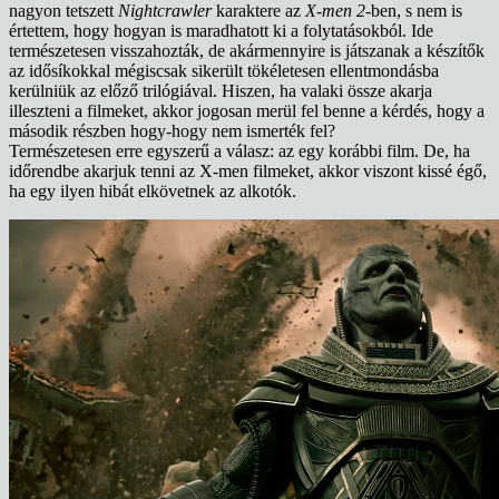
nagyon tetszett
Nightcrawler
karaktere az
X-men 2
-ben, s nem is
értettem, hogy hogyan is maradhatott ki a folytatásokból. Ide
természetesen visszahozták, de akármennyire is játszanak a készítők
az idősíkokkal mégiscsak sikerült tökéletesen ellentmondásba
kerülniük az előző trilógiával. Hiszen, ha valaki össze akarja
illeszteni a filmeket, akkor jogosan merül fel benne a kérdés, hogy a
második részben hogy-hogy nem ismerték fel?
Természetesen erre egyszerű a válasz: az egy korábbi film. De, ha
időrendbe akarjuk tenni az X-men filmeket, akkor viszont kissé égő,
ha egy ilyen hibát elkövetnek az alkotók.