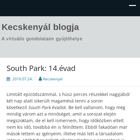
Kecskenyál blogja
A virtuális gondolataim gyűjtőhelye
South Park: 14.évad
2016.07.24.
Kecskenyál
Limitált epizódszámmal, s húsz perces részekkel nagyjából
két nap alatt sikerült magamévá tenni a soron
következő
South Park
évadot. Be kell vallanom, hogy még
mindig várom azt a minőséget, amit a sorozat elején
megszoktam, de el kell ismernem, hogy időközben eltelt
nem kis idő, továbbá én is felnőttem. Ebből fakadóan már
mások lettem az igényeim, illetve más lett a társadalom