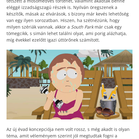
tetszett a mosómedvés történet, valamint akadtak benne
eléggé izzadságszagú részek is. Nyilván öregszenek a
készítők, másak az elvárások, s bizony már kevés lehetőség
van egy ilyen sorozatban. Hiszen, ha szétnézünk, hogy
milyen szériák vannak, akkor a
South Park
már csak egy
tömegcikk, s simán lehet találni olyat, ami porig alázhatja,
míg évekkel ezelőtt igazi úttörőnek számított.
Az új évad koncepciója nem volt rossz, s még akadt is olyan
téma, amit véleményem szerint jól megtudtak fogni a