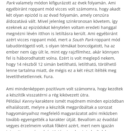
Park
valamely módon kifigurázott az évek folyamán. Ami
egyébiránt roppant mód vicces volt számomra, hogy akadt
két olyan epizód is az évad folyamán, amely cenzúra
áldozatává vált. Mivel jelenleg szinkronosan követem, így
ezeknek az epizódokat kénytelen voltam eredeti hanggal
megnézni lévén itthon is letiltásra került. Ami egyébiránt
azért vicces roppant mód, mert a
South Park
roppant mód
tabudöntögető volt, s olyan témákat boncolgatott, ha az
ember nem úgy ült le, mint egy rajzfilmhez, akár könnyen
fel is háborodhatott volna. Ezért is volt meglepő nekem,
hogy 14 részből 12 simán betiltható, letiltható, törölhető
lenne tartalma miatt, de mégis ez a két részt ítélték meg
levetíthetetlennek. Fura.
Ami mindenképpen pozitívum volt számomra, hogy kezdtek
a készítők visszatérni a rég kikövezett útra.
Például
Kenny
karaktere ismét majdnem minden epizódban
elhalálozott, melyre a készítők megpróbáltak a sorozat
hagyományaihoz megfelelő magyarázatot adni miközben
tovább egyengették a karakter útját. Bevallom az évaddal
vegyes érzelmeim voltak főként azért, mert nem igazán