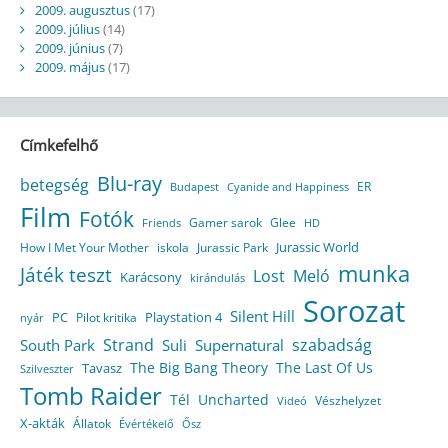
2009. augusztus
(17)
2009. július
(14)
2009. június
(7)
2009. május
(17)
Címkefelhő
Blu-ray
betegség
ER
Budapest
Cyanide and Happiness
Film
Fotók
Gamer sarok
Glee
HD
Friends
Jurassic World
How I Met Your Mother
iskola
Jurassic Park
munka
Játék teszt
Lost
Meló
Karácsony
kirándulás
Sorozat
Silent Hill
Playstation 4
PC
Pilot kritika
nyár
Strand
szabadság
South Park
Suli
Supernatural
The Big Bang Theory
The Last Of Us
Tavasz
Szilveszter
Tomb Raider
Tél
Uncharted
Vészhelyzet
Videó
X-akták
Állatok
Évértékelő
Ősz