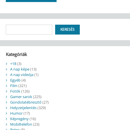
Keresés
KERESÉS
Kategóriák
+18
(3)
A nap képe
(13)
A nap videója
(1)
Egyéb
(4)
Film
(321)
Fotók
(126)
Gamer sarok
(225)
Gondolatébresztő
(27)
Helyzetjelentés
(329)
Humor
(17)
Képregény
(16)
Mobiltelefon
(23)
Retro
(5)