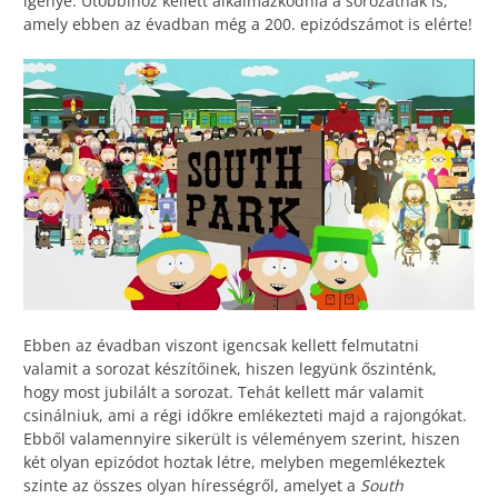
igénye. Utóbbihoz kellett alkalmazkodnia a sorozatnak is,
amely ebben az évadban még a 200. epizódszámot is elérte!
Ebben az évadban viszont igencsak kellett felmutatni
valamit a sorozat készítőinek, hiszen legyünk őszinténk,
hogy most jubilált a sorozat. Tehát kellett már valamit
csinálniuk, ami a régi időkre emlékezteti majd a rajongókat.
Ebből valamennyire sikerült is véleményem szerint, hiszen
két olyan epizódot hoztak létre, melyben megemlékeztek
szinte az összes olyan hírességről, amelyet a
South