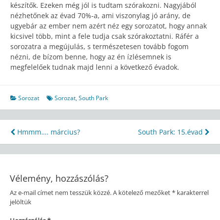
készítők. Ezeken még jól is tudtam szórakozni. Nagyjából
nézhetőnek az évad 70%-a, ami viszonylag jó arány, de
ugyebár az ember nem azért néz egy sorozatot, hogy annak
kicsivel több, mint a fele tudja csak szórakoztatni. Ráfér a
sorozatra a megújulás, s természetesen tovább fogom
nézni, de bízom benne, hogy az én ízlésemnek is
megfelelőek tudnak majd lenni a következő évadok.
Sorozat
Sorozat
,
South Park
Bejegyzés
Hmmm…. március?
South Park: 15.évad
navigáció
Vélemény, hozzászólás?
Az e-mail címet nem tesszük közzé.
A kötelező mezőket
*
karakterrel
jelöltük