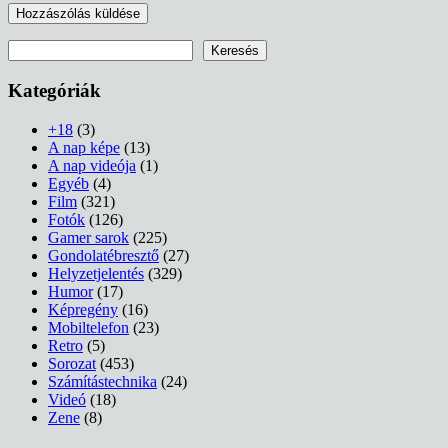
Keresés
Keresés
Kategóriák
+18
(3)
A nap képe
(13)
A nap videója
(1)
Egyéb
(4)
Film
(321)
Fotók
(126)
Gamer sarok
(225)
Gondolatébresztő
(27)
Helyzetjelentés
(329)
Humor
(17)
Képregény
(16)
Mobiltelefon
(23)
Retro
(5)
Sorozat
(453)
Számítástechnika
(24)
Videó
(18)
Zene
(8)