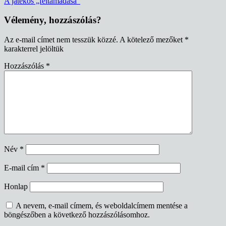
A játékos „feltámadása”
navigáció
Vélemény, hozzászólás?
Az e-mail címet nem tesszük közzé.
A kötelező mezőket
*
karakterrel jelöltük
Hozzászólás
*
Név
*
E-mail cím
*
Honlap
A nevem, e-mail címem, és weboldalcímem mentése a
böngészőben a következő hozzászólásomhoz.