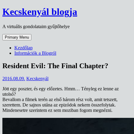
Skip
Kecskenyál blogja
to
content
A virtuális gondolataim gyűjtőhelye
Primary Menu
Kezdőlap
Információk a Blogról
Resident Evil: The Final Chapter?
2016.08.09.
Kecskenyál
Jött egy poszter, és egy előzetes. Hmm… Tényleg ez lenne az
utolsó?
Bevallom a filmek terén az első három rész volt, amit tetszett,
szerettem. De sajnos utána az epizódok nekem összefolytak.
Mindenesetre szerintem ez sem moziban fogom megnézni.