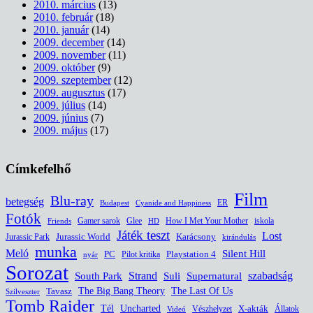
2010. március
(13)
2010. február
(18)
2010. január
(14)
2009. december
(14)
2009. november
(11)
2009. október
(9)
2009. szeptember
(12)
2009. augusztus
(17)
2009. július
(14)
2009. június
(7)
2009. május
(17)
Címkefelhő
Film
Blu-ray
betegség
ER
Budapest
Cyanide and Happiness
Fotók
Glee
How I Met Your Mother
iskola
Gamer sarok
HD
Friends
Játék teszt
Lost
Jurassic World
Jurassic Park
Karácsony
kirándulás
munka
Meló
Silent Hill
PC
Pilot kritika
Playstation 4
nyár
Sorozat
South Park
Strand
Suli
szabadság
Supernatural
The Last Of Us
Tavasz
The Big Bang Theory
Szilveszter
Tomb Raider
Uncharted
Tél
Vészhelyzet
X-akták
Állatok
Videó