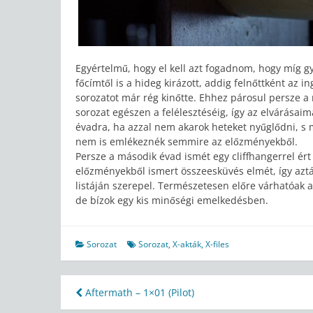
Egyértelmű, hogy el kell azt fogadnom, hogy míg gy
főcímtől is a hideg kirázott, addig felnőttként az 
sorozatot már rég kinőtte. Ehhez párosul persze a ré
sorozat egészen a felélesztéséig, így az elvárásai
évadra, ha azzal nem akarok heteket nyűglődni, s 
nem is emlékeznék semmire az előzményekből.
Persze a második évad ismét egy cliffhangerrel ér
előzményekből ismert összeesküvés elmét, így a
listáján szerepel. Természetesen előre várhatóak 
de bízok egy kis minőségi emelkedésben.
Sorozat
Sorozat
,
X-akták
,
X-files
Bejegyzés
Aftermath – 1×01 (Pilot)