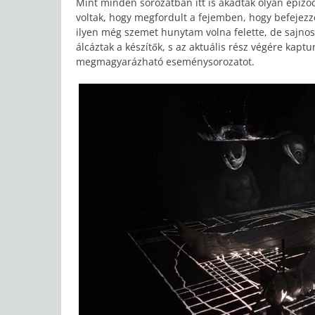
Mint minden sorozatban itt is akadtak olyan epiz
voltak, hogy megfordult a fejemben, hogy befejezz
ilyen még szemet hunytam volna felette, de sajnos 
álcáztak a készítők, s az aktuális rész végére kap
megmagyarázható eseménysorozatot.