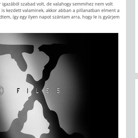
r igazából szabad volt, de valahogy semmihez nem volt
ki is kezdett valaminek, akkor abban a pillanatban elment a
tem, így egy ilyen napot szántam arra, hogy le is gyűrjem