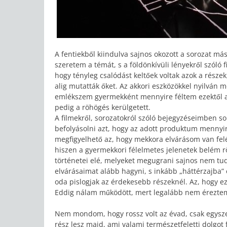
A fentiekből kiindulva sajnos okozott a sorozat m
szeretem a témát, s a földönkívüli lényekről szóló
hogy tényleg csalódást keltőek voltak azok a részek
alig mutatták őket. Az akkori eszközökkel nyilván 
emlékszem gyermekként mennyire féltem ezektől a r
pedig a röhögés kerülgetett.
A filmekről, sorozatokról szóló bejegyzéseimben so
befolyásolni azt, hogy az adott produktum mennyire 
megfigyelhető az, hogy mekkora elvárásom van felé
hiszen a gyermekkori félelmetes jelenetek belém rö
történetei elé, melyeket megugrani sajnos nem tud
elvárásaimat alább hagyni, s inkább „háttérzajba”
oda pislogjak az érdekesebb részeknél. Az, hogy e
Eddig nálam működött, mert legalább nem éreztem 
Nem mondom, hogy rossz volt az évad, csak egysz
rész lesz majd, ami valami természetfeletti dolgot 