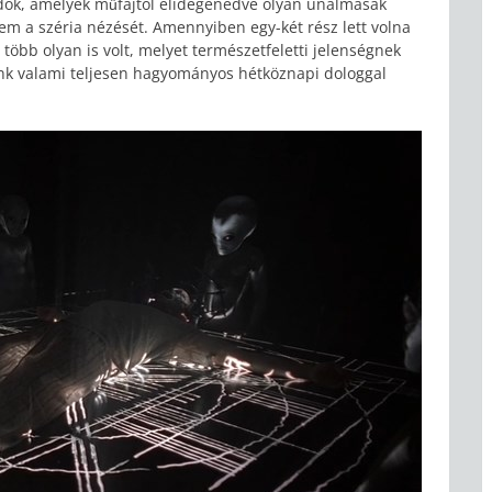
ódok, amelyek műfajtól elidegenedve olyan unalmasak
em a széria nézését. Amennyiben egy-két rész lett volna
több olyan is volt, melyet természetfeletti jelenségnek
tunk valami teljesen hagyományos hétköznapi dologgal