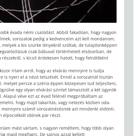
ásodik évada némi csalódást. Abból fakadóan, hogy nagyon
 filmek, sorozatok pedig a kedvenceim azt kell mondanom,
, melyek a kis szürke lényekről szóltak, de tulajdonképpen
megvalósításuk csak bábuval történhetett elsősorban, de
észekről, s kicsit érdekesen hatott, hogy felnőttként
kszor írtam arról, hogy az elvárás mennyire is tudja
is nyeri el a néző tetszését. Ennél a sorozatnál tisztán
, melyet persze a széria éppen közepesen tud teljesíteni,
gzülve egy olyan elvárási szintet támasztott a két ügynök
. Alapul véve ezt az évad felénél megpróbáltam az
 emelni, hogy majd takarítás, vagy netezés közben oda-
z mennyire számít sorozatnézésnek azt mindenki eldönti.
elpocsékolt időnek pár részt.
erűen mást vártam, s nagyon reméltem, hogy több olyan
fog majd megfogni. De sajnos azzal kellett