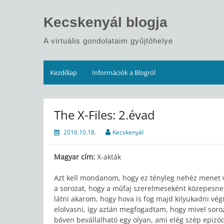
Skip
to
Kecskenyál blogja
content
A virtuális gondolataim gyűjtőhelye
Kezdőlap
Információk a Blogról
The X-Files: 2.évad
2016.10.18.
Kecskenyál
Magyar cím:
X-akták
Azt kell mondanom, hogy ez tényleg nehéz menet 
a sorozat, hogy a műfaj szerelmeseként közepesne
látni akarom, hogy hova is fog majd kilyukadni vég
elolvasni, így aztán megfogadtam, hogy mivel soro
bőven bevállalható egy olyan, ami elég szép epiz