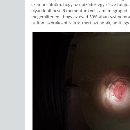
szembesülnöm, hogy az epizódok egy része tulajdo
olyan lebilincselő momentum volt, ami megragadt
megemlítenem, hogy az évad 30%-ában számomra vol
tudtam szórakozni rajtuk, mert azt adták, amit egy