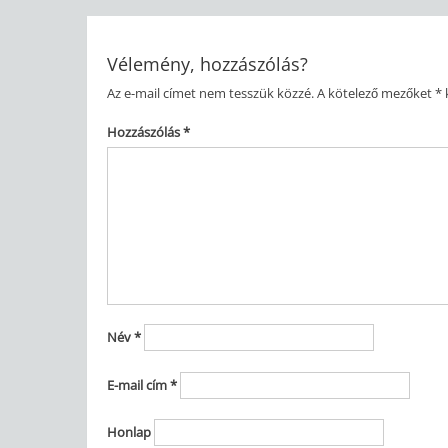
navigáció
Vélemény, hozzászólás?
Az e-mail címet nem tesszük közzé.
A kötelező mezőket
*
k
Hozzászólás
*
Név
*
E-mail cím
*
Honlap