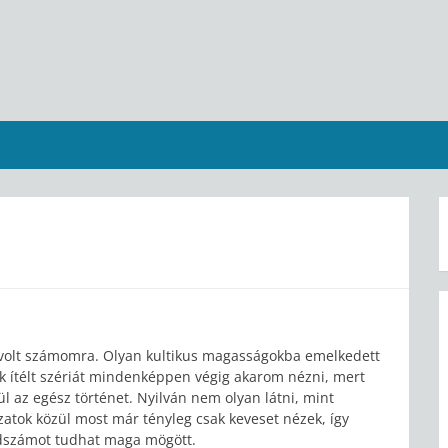
volt számomra. Olyan kultikus magasságokba emelkedett
k ítélt szériát mindenképpen végig akarom nézni, mert
ül az egész történet. Nyilván nem olyan látni, mint
zatok közül most már tényleg csak keveset nézek, így
ódszámot tudhat maga mögött.