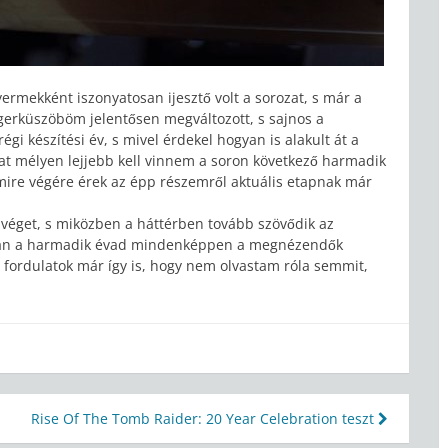
ermekként iszonyatosan ijesztő volt a sorozat, s már a
ingerküszöböm jelentősen megváltozott, s sajnos a
gi készítési év, s mivel érdekel hogyan is alakult át a
mat mélyen lejjebb kell vinnem a soron következő harmadik
mire végére érek az épp részemről aktuális etapnak már
t véget, s miközben a háttérben tovább szövődik az
ztán a harmadik évad mindenképpen a megnézendők
a fordulatok már így is, hogy nem olvastam róla semmit,
Rise Of The Tomb Raider: 20 Year Celebration teszt