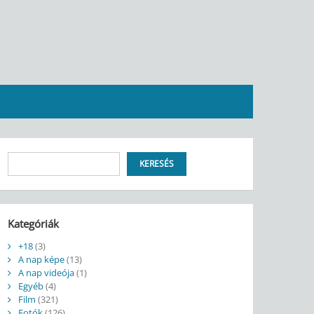
Keresés
KERESÉS
Kategóriák
+18
(3)
A nap képe
(13)
A nap videója
(1)
Egyéb
(4)
Film
(321)
Fotók
(126)