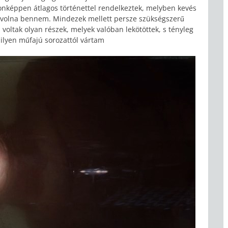
nképpen átlagos történettel rendelkeztek, melyben kevés
 volna bennem. Mindezek mellett persze szükségszerű
tak olyan részek, melyek valóban lekötöttek, s tényleg
 ilyen műfajú sorozattól vártam