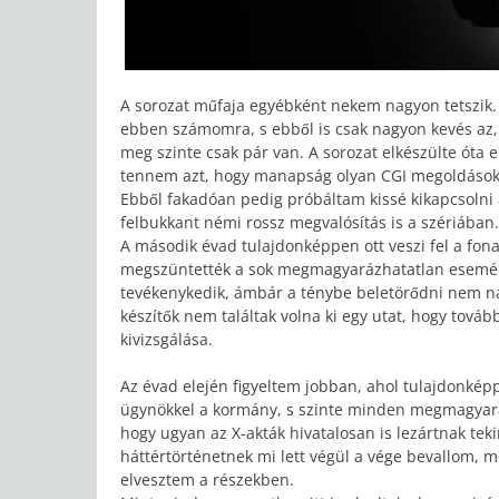
A sorozat műfaja egyébként nekem nagyon tetszik. 
ebben számomra, s ebből is csak nagyon kevés a
meg szinte csak pár van. A sorozat elkészülte óta el
tennem azt, hogy manapság olyan CGI megoldásokat
Ebből fakadóan pedig próbáltam kissé kikapcsolni a
felbukkant némi rossz megvalósítás is a szériában.
A második évad tulajdonképpen ott veszi fel a fona
megszüntették a sok megmagyarázhatatlan esemény
tevékenykedik, ámbár a ténybe beletörődni nem n
készítők nem találtak volna ki egy utat, hogy to
kivizsgálása.
Az évad elején figyeltem jobban, ahol tulajdonképp
ügynökkel a kormány, s szinte minden megmagyará
hogy ugyan az X-akták hivatalosan is lezártnak tek
háttértörténetnek mi lett végül a vége bevallom, m
elvesztem a részekben.