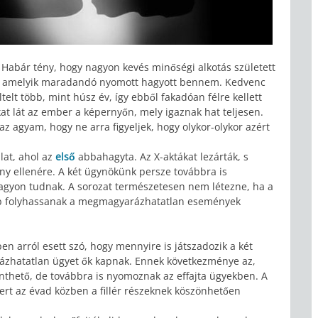
Habár tény, hogy nagyon kevés minőségi alkotás született
z, amelyik maradandó nyomott hagyott bennem. Kedvenc
telt több, mint húsz év, így ebből fakadóan félre kellett
 lát az ember a képernyőn, mely igaznak hat teljesen.
z agyam, hogy ne arra figyeljek, hogy olykor-olykor azért
lat, ahol az
első
abbahagyta. Az X-aktákat lezárták, s
 ellenére. A két ügynökünk persze továbbra is
agyon tudnak. A sorozat természetesen nem létezne, ha a
vább folyhassanak a megmagyarázhatatlan események
en arról esett szó, hogy mennyire is játszadozik a két
zhatatlan ügyet ők kapnak. Ennek következménye az,
inthető, de továbbra is nyomoznak az effajta ügyekben. A
ert az évad közben a fillér részeknek köszönhetően