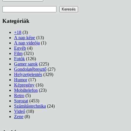
Keresés
Keresés
Kategóriák
+18
(3)
A nap képe
(13)
A nap videója
(1)
Egyéb
(4)
Film
(321)
Fotók
(126)
Gamer sarok
(225)
Gondolatébresztő
(27)
Helyzetjelentés
(329)
Humor
(17)
Képregény
(16)
Mobiltelefon
(23)
Retro
(5)
Sorozat
(453)
Számítástechnika
(24)
Videó
(18)
Zene
(8)