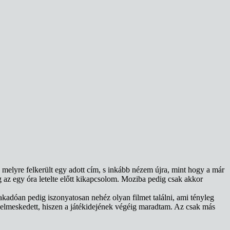
 melyre felkerült egy adott cím, s inkább nézem újra, mint hogy a már
az egy óra letelte előtt kikapcsolom. Moziba pedig csak akkor
adóan pedig iszonyatosan nehéz olyan filmet találni, ami tényleg
elmeskedett, hiszen a játékidejének végéig maradtam. Az csak más