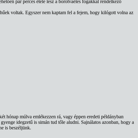
ehetően pár perces étele lesz a borotvaéles fogakkal rendelkező
ghűek voltak. Egyszer nem kaptam fel a fejem, hogy kilógott volna az
er két hónap múlva emlékezzen rá, vagy éppen eredeti példányban
gyenge idegzetű is simán tud tőle aludni. Sajnálatos azonban, hogy a
e is beszéljünk.