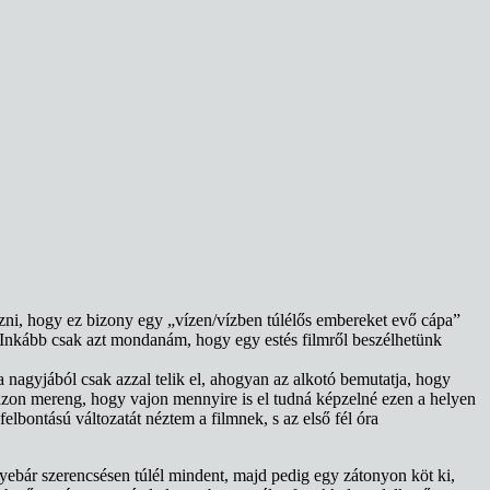
ezni, hogy ez bizony egy „vízen/vízben túlélős embereket evő cápa”
. Inkább csak azt mondanám, hogy egy estés filmről beszélhetünk
 nagyjából csak azzal telik el, ahogyan az alkotó bemutatja, hogy
 azon mereng, hogy vajon mennyire is el tudná képzelné ezen a helyen
elbontású változatát néztem a filmnek, s az első fél óra
gyebár szerencsésen túlél mindent, majd pedig egy zátonyon köt ki,