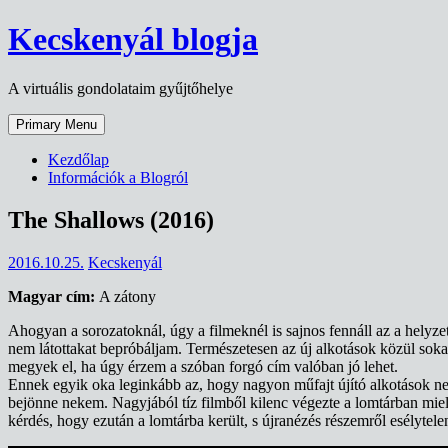
Skip
Kecskenyál blogja
to
content
A virtuális gondolataim gyűjtőhelye
Primary Menu
Kezdőlap
Információk a Blogról
The Shallows (2016)
2016.10.25.
Kecskenyál
Magyar cím:
A zátony
Ahogyan a sorozatoknál, úgy a filmeknél is sajnos fennáll az a helyze
nem látottakat bepróbáljam. Természetesen az új alkotások közül sok
megyek el, ha úgy érzem a szóban forgó cím valóban jó lehet.
Ennek egyik oka leginkább az, hogy nagyon műfajt újító alkotások ne
bejönne nekem. Nagyjából tíz filmből kilenc végezte a lomtárban mie
kérdés, hogy ezután a lomtárba került, s újranézés részemről esélytele