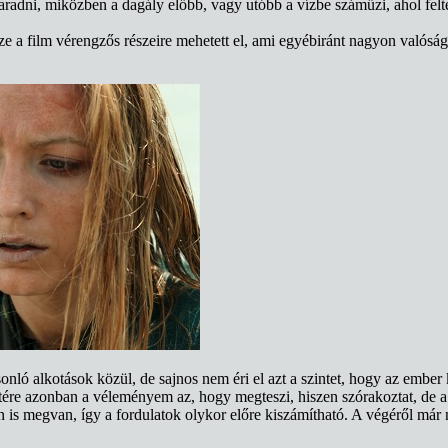
aradni, miközben a dagály előbb, vagy utóbb a vízbe száműzi, ahol felt
sze a film vérengzős részeire mehetett el, ami egyébiránt nagyon valósá
sonló alkotások közül, de sajnos nem éri el azt a szintet, hogy az emb
ére azonban a véleményem az, hogy megteszi, hiszen szórakoztat, de a 
is megvan, így a fordulatok olykor előre kiszámítható. A végéről már n