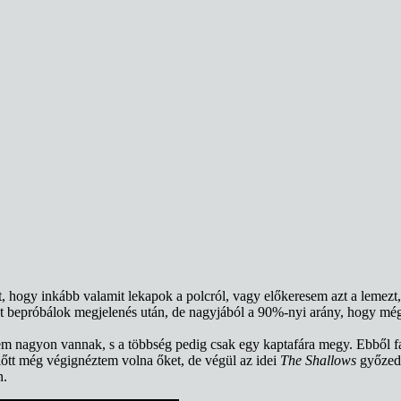
t, hogy inkább valamit lekapok a polcról, vagy előkeresem azt a lemezt,
at bepróbálok megjelenés után, de nagyjából a 90%-nyi arány, hogy még 
m nagyon vannak, s a többség pedig csak egy kaptafára megy. Ebből fak
lőtt még végignéztem volna őket, de végül az idei
The Shallows
győzed
n.