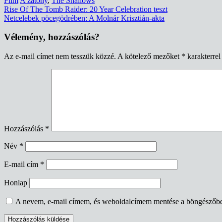
Film
A zátony
,
The Shallows
Bejegyzés
Rise Of The Tomb Raider: 20 Year Celebration teszt
Netcelebek pöcegödrében: A Molnár Krisztián-akta
navigáció
Vélemény, hozzászólás?
Az e-mail címet nem tesszük közzé.
A kötelező mezőket
*
karakterrel 
Hozzászólás
*
Név
*
E-mail cím
*
Honlap
A nevem, e-mail címem, és weboldalcímem mentése a böngészőb