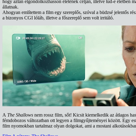
hogy aztán elgondolkozhasson életének célján, illetve tud-e életben m
állatnak.
Ahogyan említettem a film egy szereplős, szóval a büdzsé jelentős ré
a bizonyos CGI lóláb, illetve a főszereplő sem volt irritáló.
A
The Shallows
nem rossz film, sőt! Kicsit kiemelkedik az átlagos ha
fémdobozos változatban ott legyen a filmgyűjteményei között. Egy est
film nyomokban tartalmaz olyan dolgokat, ami a mostani alkotásokban 