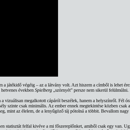
 játékidő végéig – az a látvány volt. Azt hiszem a címből is lehet ér
n a hetvenes években
Spielberg
„szörnyét” persze nem sikerül felülmúlni
 vizuálisan megalkotott cápáról beszélek, hanem a helyszínről. Fél óra
 esély szinte csak minimális. Az ember ennek megtekintése közben csak
g, mint az élelem, de a lenyűgöző táj pótolná a többit. Bevallom nagy f
n statisztát felfal kivéve a mi főszereplőnket, amiből csak egy van. U