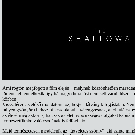
Ami rögtön megfogott a film elején – melynek köszönhetően maradtam a
történettel rendelkezik, így hát nagy durranást nem kell várni, hisze
közben.
Visszatérve az előző mondatomhoz, hogy a látvány kifogástalan. Nem a
milyen gyönyörű helyszínt vesz alapul a vérengzésnek, ahol túlélési
az életét még akkor is, ha csak az élethez szükséges dolgokat kapná me
természetfilmbe való csodának is felfogható.
Majd természetesen megjelenik az „ügyeletes szörny”, aki szinte minde