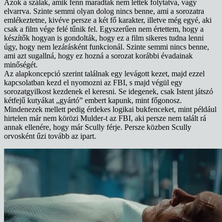
Azok a szálak, amik fenn maradtak nem lettek folytatva, vagy
elvarrva. Szinte semmi olyan dolog nincs benne, ami a sorozatra
emlékeztetne, kivéve persze a két fő karakter, illetve még egyé, aki
csak a film vége felé tűnik fel. Egyszerűen nem értettem, hogy a
készítők hogyan is gondolták, hogy ez a film sikeres tudna lenni
úgy, hogy nem lezárásként funkcionál. Szinte semmi nincs benne,
ami azt sugallná, hogy ez hozná a sorozat korábbi évadainak
minőségét.
Az alapkoncepció szerint találnak egy levágott kezet, majd ezzel
kapcsolatban kezd el nyomozni az FBI, s majd végül egy
sorozatgyilkost kezdenek el keresni. Se idegenek, csak Istent játszó
kétfejű kutyákat „gyártó” embert kapunk, mint főgonosz.
Mindenezek mellett pedig érdekes logikai bukfenceket, mint például
hirtelen már nem körözi Mulder-t az FBI, aki persze nem talált rá
annak ellenére, hogy már Scully férje. Persze közben Scully
orvosként űzi tovább az ipart.