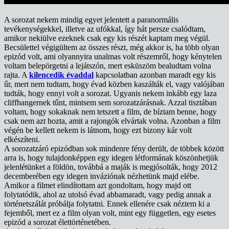
A sorozat nekem mindig egyet jelentett a paranormális
tevékenységekkel, illetve az ufókkal, így hát persze csalódtam,
amikor nekiülve ezeknek csak egy kis részét kaptam meg végül.
Becsülettel végigültem az összes részt, még akkor is, ha több olyan
epizód volt, ami olyannyira unalmas volt részemről, hogy kénytelen
voltam belepörgetni a lejátszón, mert esküszöm bealudtam volna
rajta. A
kilencedik évaddal
kapcsolatban azonban maradt egy kis
űr, mert nem tudtam, hogy évad közben kaszálták el, vagy valójában
tudták, hogy ennyi volt a sorozat. Ugyanis nekem inkább egy laza
cliffhangernek tűnt, mintsem sem sorozatzárásnak. Azzal tisztában
voltam, hogy sokaknak nem tetszett a film, de bíztam benne, hogy
csak nem azt hozta, amit a rajongók elvártak volna. Azonban a film
végén be kellett nekem is látnom, hogy ezt bizony kár volt
elkészíteni.
A sorozatzáró epizódban sok mindenre fény derült, de többek között
arra is, hogy tulajdonképpen egy idegen létformának köszönhetjük
jelenlétünket a földön, továbbá a maják is megjósolták, hogy 2012
decemberében egy idegen inváziónak nézhetünk majd elébe.
Amikor a filmet elindítottam azt gondoltam, hogy majd ott
folytatódik, ahol az utolsó évad abbamaradt, vagy pedig annak a
történetszálát próbálja folytatni. Ennek ellenére csak néztem ki a
fejemből, mert ez a film olyan volt, mint egy független, egy esetes
epizód a sorozat élettörténetében.