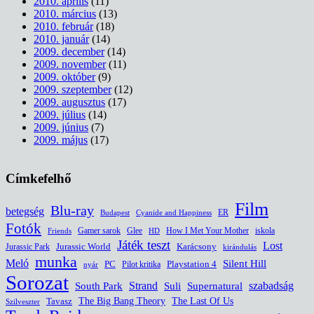
2010. április
(11)
2010. március
(13)
2010. február
(18)
2010. január
(14)
2009. december
(14)
2009. november
(11)
2009. október
(9)
2009. szeptember
(12)
2009. augusztus
(17)
2009. július
(14)
2009. június
(7)
2009. május
(17)
Címkefelhő
Film
Blu-ray
betegség
ER
Budapest
Cyanide and Happiness
Fotók
Glee
How I Met Your Mother
iskola
Gamer sarok
HD
Friends
Játék teszt
Lost
Jurassic World
Jurassic Park
Karácsony
kirándulás
munka
Meló
Silent Hill
PC
Pilot kritika
Playstation 4
nyár
Sorozat
South Park
Strand
Suli
szabadság
Supernatural
The Last Of Us
Tavasz
The Big Bang Theory
Szilveszter