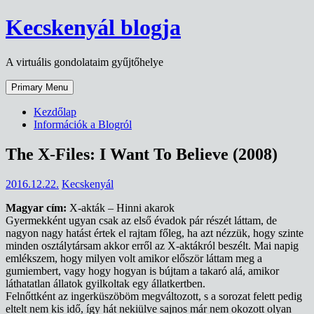
Skip
Kecskenyál blogja
to
content
A virtuális gondolataim gyűjtőhelye
Primary Menu
Kezdőlap
Információk a Blogról
The X-Files: I Want To Believe (2008)
2016.12.22.
Kecskenyál
Magyar cím:
X-akták – Hinni akarok
Gyermekként ugyan csak az első évadok pár részét láttam, de
nagyon nagy hatást értek el rajtam főleg, ha azt nézzük, hogy szinte
minden osztálytársam akkor erről az X-aktákról beszélt. Mai napig
emlékszem, hogy milyen volt amikor először láttam meg a
gumiembert, vagy hogy hogyan is bújtam a takaró alá, amikor
láthatatlan állatok gyilkoltak egy állatkertben.
Felnőttként az ingerküszöböm megváltozott, s a sorozat felett pedig
eltelt nem kis idő, így hát nekiülve sajnos már nem okozott olyan