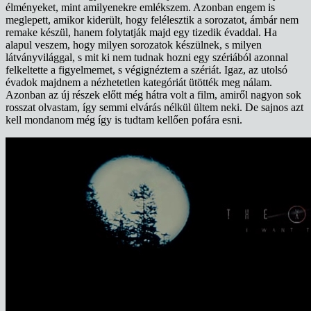
élményeket, mint amilyenekre emlékszem. Azonban engem is
meglepett, amikor kiderült, hogy felélesztik a sorozatot, ámbár nem
remake készül, hanem folytatják majd egy tizedik évaddal. Ha
alapul veszem, hogy milyen sorozatok készülnek, s milyen
látványvilággal, s mit ki nem tudnak hozni egy szériából azonnal
felkeltette a figyelmemet, s végignéztem a szériát. Igaz, az utolsó
évadok majdnem a nézhetetlen kategóriát ütötték meg nálam.
Azonban az új részek előtt még hátra volt a film, amiről nagyon sok
rosszat olvastam, így semmi elvárás nélkül ültem neki. De sajnos azt
kell mondanom még így is tudtam kellően pofára esni.