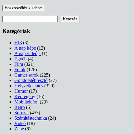
Keresés
Keresés
Kategóriák
+18
(3)
A nap képe
(13)
A nap videója
(1)
Egyéb
(4)
Film
(321)
Fotók
(126)
Gamer sarok
(225)
Gondolatébresztő
(27)
Helyzetjelentés
(329)
Humor
(17)
Képregény
(16)
Mobiltelefon
(23)
Retro
(5)
Sorozat
(453)
Számítástechnika
(24)
Videó
(18)
Zene
(8)