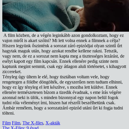
A film közben, de a végén leginkább azon gondolkoztam, hogy ez
vajon miről is akart szólni? Mi lett volna ennek a filmnek a célja?
Hiszen legyünk őszinténk a sorozat záró epizódjai olyan szintű űrt
hagytak maguk után, hogy azokat rendbe kellene rakni. Tetszik,
vagy nem, de ez a sorozat nem kapta meg a tisztességes lezárást, de
esélyt kapott egy film kapcsán. Ennek ellenére pedig szinte nem
kaptunk megint semmit, csak egy átlagon aluli történetet, s kihagyott
ziccereket.
Tényleg úgy ültem le elé, hogy tisztában voltam vele, hogy
rengetegen a földbe döngölték, de egyszerűen nem tudtam elhinni,
hogy ez így tényleg el lett készítve, s moziba lett küldve. Ennek
ellenére természetesen bízom a tizedik évadnak, s eme írás végére
azonnal neki is ülök, s minden bizonnyal egy napon belül fogok
tudni róla véleményt írni, hiszen hat részről beszélhetünk csak.
Ámbár remélem, hogy a sorozatzáró epizód utáni űrt ki fogja tudni
tölteni.
Film
Film
,
The X-files
,
X-akták
Bejegyzés
The X-Files: 9.évad