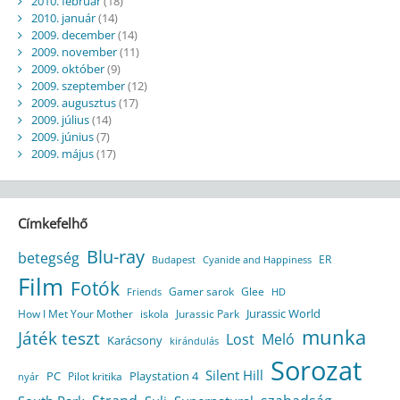
2010. február
(18)
2010. január
(14)
2009. december
(14)
2009. november
(11)
2009. október
(9)
2009. szeptember
(12)
2009. augusztus
(17)
2009. július
(14)
2009. június
(7)
2009. május
(17)
Címkefelhő
Blu-ray
betegség
ER
Budapest
Cyanide and Happiness
Film
Fotók
Gamer sarok
Glee
HD
Friends
Jurassic World
How I Met Your Mother
iskola
Jurassic Park
munka
Játék teszt
Lost
Meló
Karácsony
kirándulás
Sorozat
Silent Hill
Playstation 4
PC
Pilot kritika
nyár