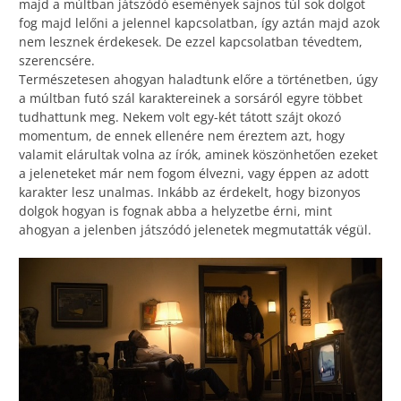
majd a múltban játszódó események sajnos túl sok dolgot
fog majd lelőni a jelennel kapcsolatban, így aztán majd azok
nem lesznek érdekesek. De ezzel kapcsolatban tévedtem,
szerencsére.
Természetesen ahogyan haladtunk előre a történetben, úgy
a múltban futó szál karaktereinek a sorsáról egyre többet
tudhattunk meg. Nekem volt egy-két tátott szájt okozó
momentum, de ennek ellenére nem éreztem azt, hogy
valamit elárultak volna az írók, aminek köszönhetően ezeket
a jeleneteket már nem fogom élvezni, vagy éppen az adott
karakter lesz unalmas. Inkább az érdekelt, hogy bizonyos
dolgok hogyan is fognak abba a helyzetbe érni, mint
ahogyan a jelenben játszódó jelenetek megmutatták végül.