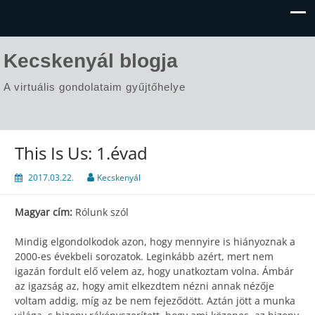
Kecskenyál blogja
A virtuális gondolataim gyűjtőhelye
This Is Us: 1.évad
2017.03.22.
Kecskenyál
Magyar cím:
Rólunk szól
Mindig elgondolkodok azon, hogy mennyire is hiányoznak a
2000-es évekbeli sorozatok. Leginkább azért, mert nem
igazán fordult elő velem az, hogy unatkoztam volna. Ámbár
az igazság az, hogy amit elkezdtem nézni annak nézője
voltam addig, míg az be nem fejeződött. Aztán jött a munka