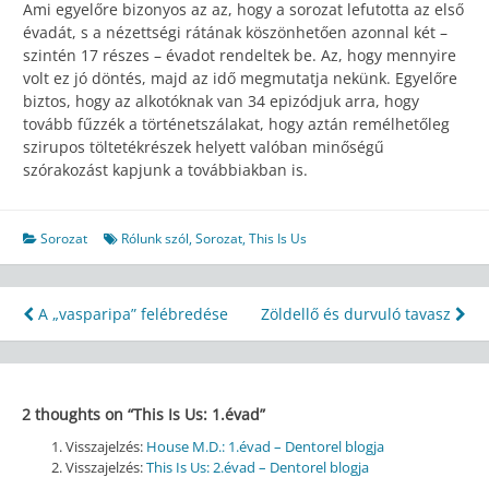
Ami egyelőre bizonyos az az, hogy a sorozat lefutotta az első
évadát, s a nézettségi rátának köszönhetően azonnal két –
szintén 17 részes – évadot rendeltek be. Az, hogy mennyire
volt ez jó döntés, majd az idő megmutatja nekünk. Egyelőre
biztos, hogy az alkotóknak van 34 epizódjuk arra, hogy
tovább fűzzék a történetszálakat, hogy aztán remélhetőleg
szirupos töltetékrészek helyett valóban minőségű
szórakozást kapjunk a továbbiakban is.
Sorozat
Rólunk szól
,
Sorozat
,
This Is Us
Bejegyzés
A „vasparipa” felébredése
Zöldellő és durvuló tavasz
navigáció
2 thoughts on “
This Is Us: 1.évad
”
Visszajelzés:
House M.D.: 1.évad – Dentorel blogja
Visszajelzés:
This Is Us: 2.évad – Dentorel blogja