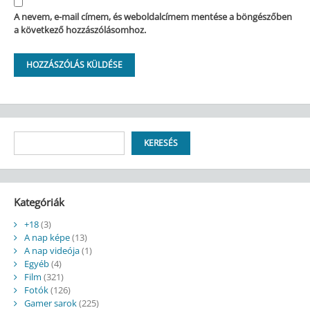
A nevem, e-mail címem, és weboldalcímem mentése a böngészőben
a következő hozzászólásomhoz.
Keresés
KERESÉS
Kategóriák
+18
(3)
A nap képe
(13)
A nap videója
(1)
Egyéb
(4)
Film
(321)
Fotók
(126)
Gamer sarok
(225)