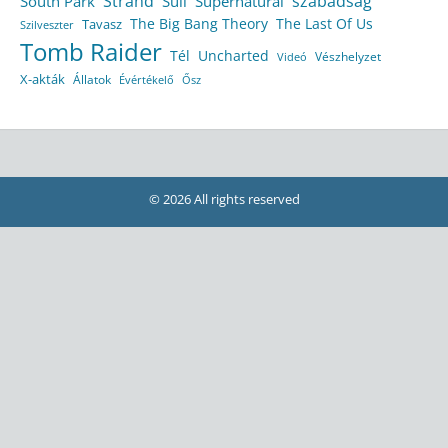
Strand
szabadság
South Park
Suli
Supernatural
The Big Bang Theory
The Last Of Us
Tavasz
Szilveszter
Tomb Raider
Tél
Uncharted
Vészhelyzet
Videó
X-akták
Állatok
Évértékelő
Ősz
© 2026 All rights reserved