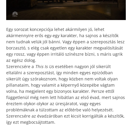
Egy sorozat koncepciója lehet akármilyen jó, lehet
akármennyire erős egy-egy karakter, ha sajnos a készítők
nem tudnak velük jól bánni. Vagy éppen a szereposztás lesz
borzasztó, s elég csak egyetlen egy karakter megvalósítását
egy rossz, vagy éppen irritáló színészre bízni, s máris ugrik
az egész dolog.
Szerencsére a
This Is Us
esetében nagyon jól sikerült
eltalálni a szereposztást, így minden egyes epizódban
sikerült úgy szórakoznom, hogy közben nem voltak olyan
pillanataim, hogy valamit a képernyő közepébe vágtam
volna, ha megjelent egy bizonyos karakter. Persze ettől
függetlenül még nem lett hibátlan az első évad, mert sajnos
éreztem olykor-olykor az üresjáratot, vagy egyes
problémáknak a túlzottam az előtérbe való helyezését.
Szerencsére az évadzáróban ezt kicsit korrigálták a készítők,
így ezt megbocsájtottam.