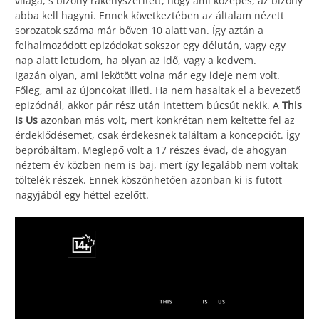
világa, s bizony rákényszerített, hogy ami közepes, az bizony
abba kell hagyni. Ennek következtében az általam nézett
sorozatok száma már bőven 10 alatt van. Így aztán a
felhalmozódott epizódokat sokszor egy délután, vagy egy
nap alatt letudom, ha olyan az idő, vagy a kedvem.
Igazán olyan, ami lekötött volna már egy ideje nem volt.
Főleg, ami az újoncokat illeti. Ha nem hasaltak el a bevezető
epizódnál, akkor pár rész után intettem búcsút nekik. A
This
Is Us
azonban más volt, mert konkrétan nem keltette fel az
érdeklődésemet, csak érdekesnek találtam a koncepciót. Így
bepróbáltam. Meglepő volt a 17 részes évad, de ahogyan
néztem év közben nem is baj, mert így legalább nem voltak
töltelék részek. Ennek köszönhetően azonban ki is futott
nagyjából egy héttel ezelőtt.