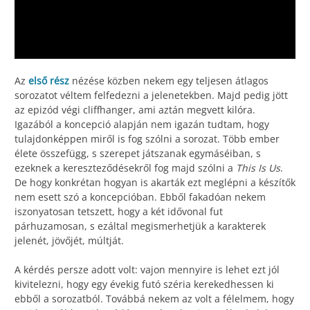
Az
első rész
nézése közben nekem egy teljesen átlagos
sorozatot véltem felfedezni a jelenetekben. Majd pedig jött
az epizód végi cliffhanger, ami aztán megvett kilóra.
Igazából a koncepció alapján nem igazán tudtam, hogy
tulajdonképpen miről is fog szólni a sorozat. Több ember
élete összefügg, s szerepet játszanak egymáséiban, s
ezeknek a kereszteződésekről fog majd szólni a
This Is Us
.
De hogy konkrétan hogyan is akarták ezt meglépni a készítők
nem esett szó a koncepcióban. Ebből fakadóan nekem
iszonyatosan tetszett, hogy a két idővonal fut
párhuzamosan, s ezáltal megismerhetjük a karakterek
jelenét, jövőjét, múltját.
A kérdés persze adott volt: vajon mennyire is lehet ezt jól
kivitelezni, hogy egy évekig futó széria kerekedhessen ki
ebből a sorozatból. Továbbá nekem az volt a félelmem, hogy