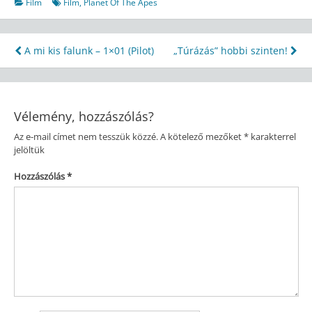
Film
Film
,
Planet Of The Apes
Bejegyzés
A mi kis falunk – 1×01 (Pilot)
„Túrázás” hobbi szinten!
navigáció
Vélemény, hozzászólás?
Az e-mail címet nem tesszük közzé.
A kötelező mezőket
*
karakterrel
jelöltük
Hozzászólás
*