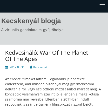
Kecskenyál blogja
A virtuális gondolataim gyűjtőhelye
Kedvcsináló: War Of The Planet
Of The Apes
2017.03.31.
Kecskenyál
Az eredeti filmeket láttam. Legalábbis jelenetekre
emlékszem, ami minden bizonnyal még gyermekkorom
délutánjairól, vagy esti otthoni mozizásaiból maradt meg. A
koncepció véleményem szerint jó, ellenben a megalkotása
számorma már kevésbé. Ellenben a 2011-ben indult
rebootnak is szánt előzmény filmsorozat viszont bejött.