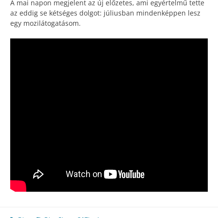
A mai napon megjelent az új előzetes, ami egyértelmű tette
az eddig se kétséges dolgot: júliusban mindenképpen lesz
egy mozilátogatásom.