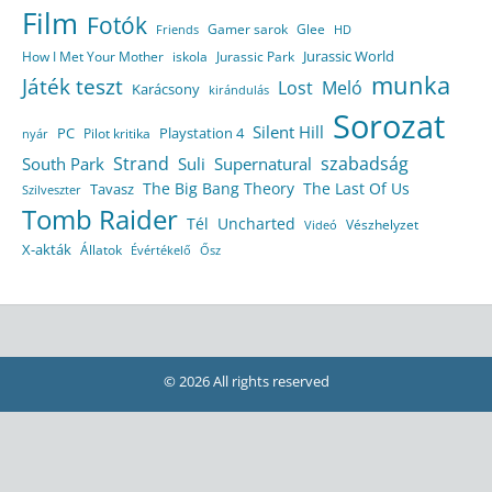
Film
Fotók
Gamer sarok
Glee
HD
Friends
Jurassic World
How I Met Your Mother
iskola
Jurassic Park
munka
Játék teszt
Lost
Meló
Karácsony
kirándulás
Sorozat
Silent Hill
Playstation 4
PC
Pilot kritika
nyár
Strand
szabadság
South Park
Suli
Supernatural
The Big Bang Theory
The Last Of Us
Tavasz
Szilveszter
Tomb Raider
Tél
Uncharted
Vészhelyzet
Videó
X-akták
Állatok
Évértékelő
Ősz
© 2026 All rights reserved