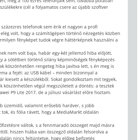
rén, még a 100 ezres telefonjaik sem, továbbá pofátlan
zülékekre (cél a folyamatos csere az újabb szoftver
százezres telefonok sem érik el nagyon a profi
elég volt, hogy a számítógépen történő nézegetés közben
ármilyen fényképet tudok végre háttérképnek használni a
ek nem volt baja, habár egy-két jellemző hiba előjött,
agy a sötétben történő silány képminőségek fényképezés
k köszönhetően rengeteg hiba javítva lett, s én meg is
éma a fejét: az USB kábel – minden bizonnyal a
 kiesett a készülékből. Sokat gondolkoztam mit tegyek,
k köszönhetően végül megszületett a döntés: a tesztek
wei P9 Lite 2017, de a júliusi vásárlást előre hoztam.
obb üzemidő, valamint erősebb hardver, s jobb
ok, és fólia rávett, hogy a MediaMarkt oldalán
őfizetésre váltok, s a fennmaradó összeget majd másra
ttől, hiszen hiába van összegző oldalán felsorolva a
ldalán nincs feltüntetve, hogy előleg befizetés