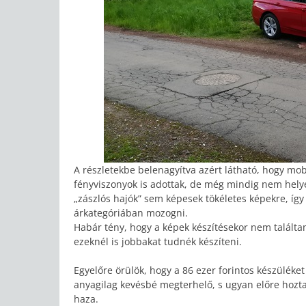
A részletekbe belenagyítva azért látható, hogy mob
fényviszonyok is adottak, de még mindig nem helye
„zászlós hajók” sem képesek tökéletes képekre, í
árkategóriában mozogni.
Habár tény, hogy a képek készítésekor nem találta
ezeknél is jobbakat tudnék készíteni.
Egyelőre örülök, hogy a 86 ezer forintos készüléke
anyagilag kevésbé megterhelő, s ugyan előre hozt
haza.