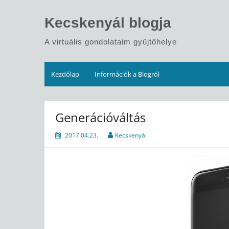
Skip
to
Kecskenyál blogja
content
A virtuális gondolataim gyűjtőhelye
Kezdőlap
Információk a Blogról
Generációváltás
2017.04.23.
Kecskenyál