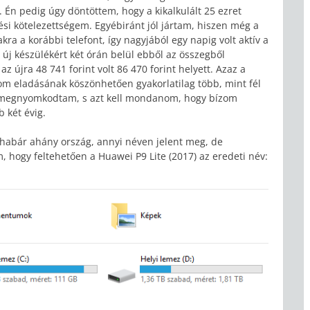
. Én pedig úgy döntöttem, hogy a kikalkulált 25 ezret
si kötelezettségem. Egyébiránt jól jártam, hiszen még a
kra a korábbi telefont, így nagyjából egy napig volt aktív a
 új készülékért két órán belül ebből az összegből
az újra 48 741 forint volt 86 470 forint helyett. Azaz a
om eladásának köszönhetően gyakorlatilag több, mint fél
n megnyomkodtam, s azt kell mondanom, hogy bízom
b két évig.
 habár ahány ország, annyi néven jelent meg, de
 hogy feltehetően a Huawei P9 Lite (2017) az eredeti név: