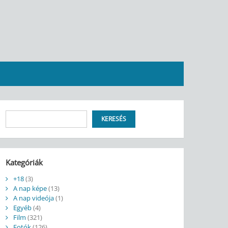
Keresés
KERESÉS
Kategóriák
+18
(3)
A nap képe
(13)
A nap videója
(1)
Egyéb
(4)
Film
(321)
Fotók
(126)