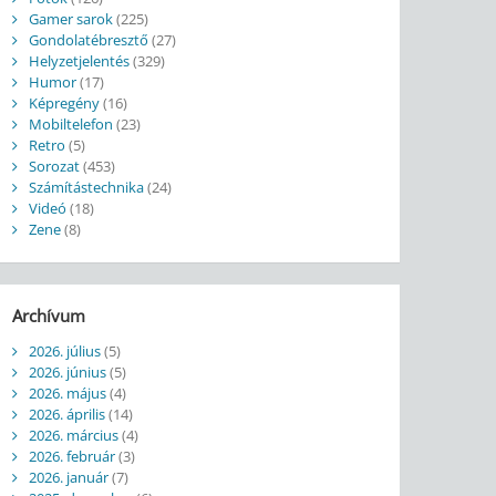
Gamer sarok
(225)
Gondolatébresztő
(27)
Helyzetjelentés
(329)
Humor
(17)
Képregény
(16)
Mobiltelefon
(23)
Retro
(5)
Sorozat
(453)
Számítástechnika
(24)
Videó
(18)
Zene
(8)
Archívum
2026. július
(5)
2026. június
(5)
2026. május
(4)
2026. április
(14)
2026. március
(4)
2026. február
(3)
2026. január
(7)