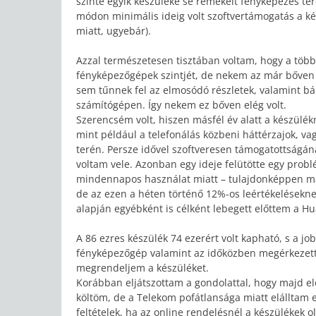
szinte egyik készüléke se remekelt fényképezés te
módon minimális ideig volt szoftvertámogatás a kés
miatt, ugyebár).
Azzal természetesen tisztában voltam, hogy a több 
fényképezőgépek szintjét, de nekem az már bőven 
sem tűnnek fel az elmosódó részletek, valamint b
számítógépen. Így nekem ez bőven elég volt.
Szerencsém volt, hiszen másfél év alatt a készülékn
mint például a telefonálás közbeni háttérzajok, v
terén. Persze idővel szoftveresen támogatottságána
voltam vele. Azonban egy ideje felütötte egy probl
mindennapos használat miatt – tulajdonképpen már
de az ezen a héten történő 12%-os leértékelésekne
alapján egyébként is célként lebegett előttem a Hua
A 86 ezres készülék 74 ezerért volt kapható, s a j
fényképezőgép valamint az időközben megérkezett t
megrendeljem a készüléket.
Korábban eljátszottam a gondolattal, hogy majd el
költöm, de a Telekom pofátlansága miatt elálltam e
feltételek, ha az online rendelésnél a készülékek o