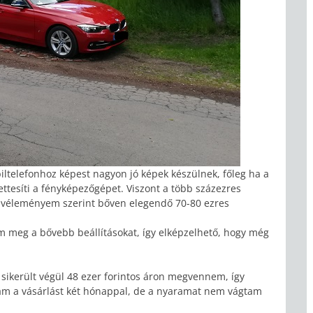
iltelefonhoz képest nagyon jó képek készülnek, főleg ha a
ttesíti a fényképezőgépet. Viszont a több százezres
gy véleményem szerint bőven elegendő 70-80 ezres
m meg a bővebb beállításokat, így elképzelhető, hogy még
t sikerült végül 48 ezer forintos áron megvennem, így
am a vásárlást két hónappal, de a nyaramat nem vágtam