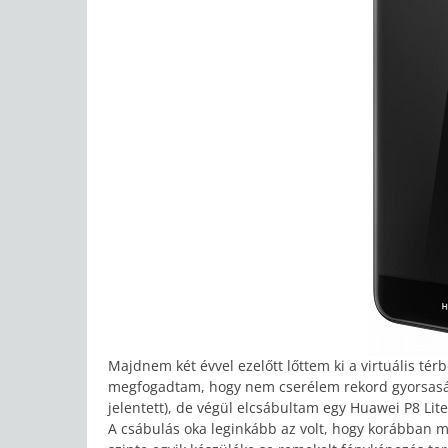
Majdnem két évvel ezelőtt lőttem ki a virtuális té
megfogadtam, hogy nem cserélem rekord gyorsaságg
jelentett), de végül elcsábultam egy Huawei P8 Lite 
A csábulás oka leginkább az volt, hogy korábban 