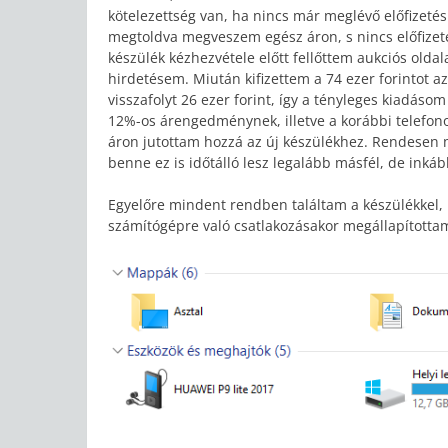
kötelezettség van, ha nincs már meglévő előfizetés
megtoldva megveszem egész áron, s nincs előfizeté
készülék kézhezvétele előtt fellőttem aukciós oldala
hirdetésem. Miután kifizettem a 74 ezer forintot az
visszafolyt 26 ezer forint, így a tényleges kiadásom 
12%-os árengedménynek, illetve a korábbi telefon
áron jutottam hozzá az új készülékhez. Rendese
benne ez is időtálló lesz legalább másfél, de inkáb
Egyelőre mindent rendben találtam a készülékkel,
számítógépre való csatlakozásakor megállapítottam,