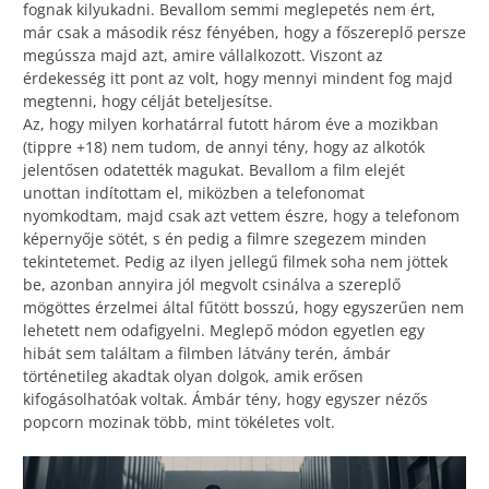
fognak kilyukadni. Bevallom semmi meglepetés nem ért,
már csak a második rész fényében, hogy a főszereplő persze
megússza majd azt, amire vállalkozott. Viszont az
érdekesség itt pont az volt, hogy mennyi mindent fog majd
megtenni, hogy célját beteljesítse.
Az, hogy milyen korhatárral futott három éve a mozikban
(tippre +18) nem tudom, de annyi tény, hogy az alkotók
jelentősen odatették magukat. Bevallom a film elejét
unottan indítottam el, miközben a telefonomat
nyomkodtam, majd csak azt vettem észre, hogy a telefonom
képernyője sötét, s én pedig a filmre szegezem minden
tekintetemet. Pedig az ilyen jellegű filmek soha nem jöttek
be, azonban annyira jól megvolt csinálva a szereplő
mögöttes érzelmei által fűtött bosszú, hogy egyszerűen nem
lehetett nem odafigyelni. Meglepő módon egyetlen egy
hibát sem találtam a filmben látvány terén, ámbár
történetileg akadtak olyan dolgok, amik erősen
kifogásolhatóak voltak. Ámbár tény, hogy egyszer nézős
popcorn mozinak több, mint tökéletes volt.