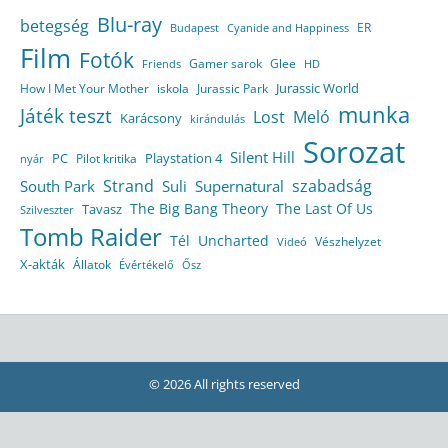
Blu-ray
betegség
ER
Budapest
Cyanide and Happiness
Film
Fotók
Gamer sarok
Glee
HD
Friends
Jurassic World
How I Met Your Mother
iskola
Jurassic Park
munka
Játék teszt
Lost
Meló
Karácsony
kirándulás
Sorozat
Silent Hill
Playstation 4
PC
Pilot kritika
nyár
Strand
szabadság
South Park
Suli
Supernatural
The Big Bang Theory
The Last Of Us
Tavasz
Szilveszter
Tomb Raider
Tél
Uncharted
Vészhelyzet
Videó
X-akták
Állatok
Évértékelő
Ősz
© 2026 All rights reserved