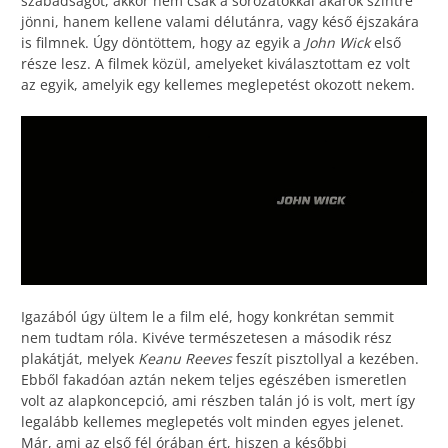
szabadságot, akkor nem csak a sorozatokkal akarok szintre
jönni, hanem kellene valami délutánra, vagy késő éjszakára
is filmnek. Úgy döntöttem, hogy az egyik a
John Wick
első
része lesz. A filmek közül, amelyeket kiválasztottam ez volt
az egyik, amelyik egy kellemes meglepetést okozott nekem.
Igazából úgy ültem le a film elé, hogy konkrétan semmit
nem tudtam róla. Kivéve természetesen a második rész
plakátját, melyek
Keanu Reeves
feszít pisztollyal a kezében.
Ebből fakadóan aztán nekem teljes egészében ismeretlen
volt az alapkoncepció, ami részben talán jó is volt, mert így
legalább kellemes meglepetés volt minden egyes jelenet.
Már, ami az első fél órában ért, hiszen a későbbi