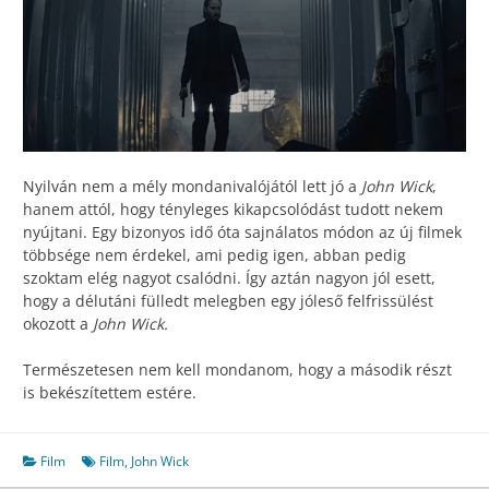
Nyilván nem a mély mondanivalójától lett jó a
John Wick
,
hanem attól, hogy tényleges kikapcsolódást tudott nekem
nyújtani. Egy bizonyos idő óta sajnálatos módon az új filmek
többsége nem érdekel, ami pedig igen, abban pedig
szoktam elég nagyot csalódni. Így aztán nagyon jól esett,
hogy a délutáni fülledt melegben egy jóleső felfrissülést
okozott a
John Wick.
Természetesen nem kell mondanom, hogy a második részt
is bekészítettem estére.
Film
Film
,
John Wick