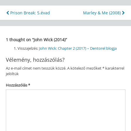
Bejegyzés
Prison Break: 5.évad
Marley & Me (2008)
navigáció
1 thought on “
John Wick (2014)
”
Visszajelzés:
John Wick: Chapter 2 (2017) – Dentorel blogja
Vélemény, hozzászólás?
Az e-mail címet nem tesszük közzé.
A kötelező mezőket
*
karakterrel
jelöltük
Hozzászólás
*