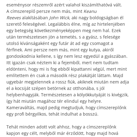
eseménysor részemről azért valahol kiszámíthatóvá vált.
A címszereplő persze nem más, mint
Keanu
Reeves
alakításában
John Wick
, aki nagy boldogságban él
szerető feleségével. Legalábbis élne, míg az hirtelenjében
egy betegség következményeképpen meg nem hal. Ezek
után természetesen jön a temetés, s a gyász, s felesége
utolsó kívánságaként egy futár át ad egy csomagot a
férfinek. Ami persze nem más, mint egy kutya, akiről
gondoskodnia kellene, s így nem lesz egyedül a gyászában.
Itt igazán csak néztem ki a fejemből, mert nem tudtam
eldönteni, hogy mi is fog ebből kipattanni végül, mert mint
említettem én csak a második rész plakátját láttam. Majd
ugyebár megjelennek a rossz fiúk, akiknek miután nem adja
el a kocsiját szépen betörnek az otthonába, s jól
helybenhagyják. Természetesen a kölyökkutyáját is kivégzik,
így hát miután magához tér elindul egy helyre.
Kameraváltás, majd pedig megtudjuk, hogy címszereplőnk
egy profi bérgyilkos, tehát indulhat a bosszú.
Tehát minden adott volt ahhoz, hogy a címszereplőnk
kapjon egy célt, melyből már érződött, hogy majd hová