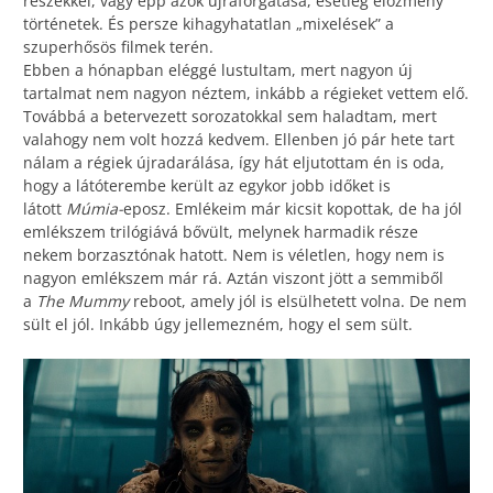
részekkel, vagy épp azok újraforgatása, esetleg előzmény
történetek. És persze kihagyhatatlan „mixelések” a
szuperhősös filmek terén.
Ebben a hónapban eléggé lustultam, mert nagyon új
tartalmat nem nagyon néztem, inkább a régieket vettem elő.
Továbbá a betervezett sorozatokkal sem haladtam, mert
valahogy nem volt hozzá kedvem. Ellenben jó pár hete tart
nálam a régiek újradarálása, így hát eljutottam én is oda,
hogy a látóterembe került az egykor jobb időket is
látott
Múmia-
eposz. Emlékeim már kicsit kopottak, de ha jól
emlékszem trilógiává bővült, melynek harmadik része
nekem borzasztónak hatott. Nem is véletlen, hogy nem is
nagyon emlékszem már rá. Aztán viszont jött a semmiből
a
The Mummy
reboot, amely jól is elsülhetett volna. De nem
sült el jól. Inkább úgy jellemezném, hogy el sem sült.