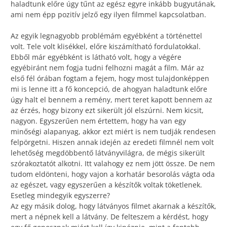
haladtunk előre úgy tűnt az egész egyre inkább bugyutának,
ami nem épp pozitív jelző egy ilyen filmmel kapcsolatban.
Az egyik legnagyobb problémám egyébként a történettel
volt. Tele volt klisékkel, előre kiszámítható fordulatokkal.
Ebből már egyébként is látható volt, hogy a végére
egyébiránt nem fogja tudni felhozni magát a film. Már az
első fél órában fogtam a fejem, hogy most tulajdonképpen
mi is lenne itt a fő koncepció, de ahogyan haladtunk előre
úgy halt el bennem a remény, mert teret kapott bennem az
az érzés, hogy bizony ezt sikerült jól elszúrni. Nem kicsit,
nagyon. Egyszerűen nem értettem, hogy ha van egy
minőségi alapanyag, akkor ezt miért is nem tudják rendesen
felpörgetni. Hiszen annak idején az eredeti filmnél nem volt
lehetőség megdöbbentő látványvilágra, de mégis sikerült
szórakoztatót alkotni. Itt valahogy ez nem jött össze. De nem
tudom eldönteni, hogy vajon a korhatár besorolás vágta oda
az egészet, vagy egyszerűen a készítők voltak töketlenek.
Esetleg mindegyik egyszerre?
Az egy másik dolog, hogy látványos filmet akarnak a készítők,
mert a népnek kell a látvány. De felteszem a kérdést, hogy