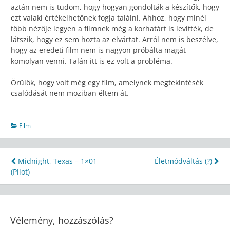
aztán nem is tudom, hogy hogyan gondolták a készítők, hogy
ezt valaki értékelhetőnek fogja találni. Ahhoz, hogy minél
több nézője legyen a filmnek még a korhatárt is levitték, de
látszik, hogy ez sem hozta az elvártat. Arról nem is beszélve,
hogy az eredeti film nem is nagyon próbálta magát
komolyan venni. Talán itt is ez volt a probléma.
Örülök, hogy volt még egy film, amelynek megtekintésék
csalódását nem moziban éltem át.
Film
Bejegyzés
Midnight, Texas – 1×01
Életmódváltás (?)
(Pilot)
navigáció
Vélemény, hozzászólás?