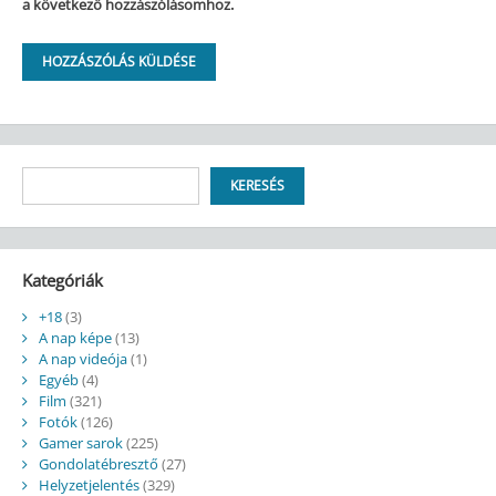
a következő hozzászólásomhoz.
Keresés
KERESÉS
Kategóriák
+18
(3)
A nap képe
(13)
A nap videója
(1)
Egyéb
(4)
Film
(321)
Fotók
(126)
Gamer sarok
(225)
Gondolatébresztő
(27)
Helyzetjelentés
(329)