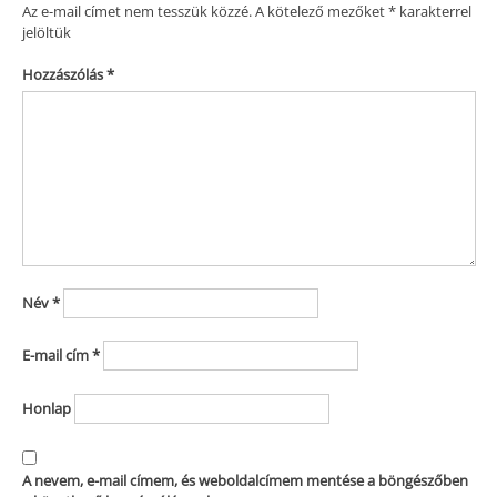
Az e-mail címet nem tesszük közzé.
A kötelező mezőket
*
karakterrel
jelöltük
Hozzászólás
*
Név
*
E-mail cím
*
Honlap
A nevem, e-mail címem, és weboldalcímem mentése a böngészőben