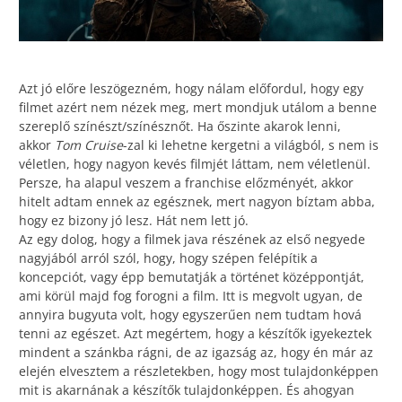
Azt jó előre leszögezném, hogy nálam előfordul, hogy egy
filmet azért nem nézek meg, mert mondjuk utálom a benne
szereplő színészt/színésznőt. Ha őszinte akarok lenni,
akkor
Tom Cruise
-zal ki lehetne kergetni a világból, s nem is
véletlen, hogy nagyon kevés filmjét láttam, nem véletlenül.
Persze, ha alapul veszem a franchise előzményét, akkor
hitelt adtam ennek az egésznek, mert nagyon bíztam abba,
hogy ez bizony jó lesz. Hát nem lett jó.
Az egy dolog, hogy a filmek java részének az első negyede
nagyjából arról szól, hogy, hogy szépen felépítik a
koncepciót, vagy épp bemutatják a történet középpontját,
ami körül majd fog forogni a film. Itt is megvolt ugyan, de
annyira bugyuta volt, hogy egyszerűen nem tudtam hová
tenni az egészet. Azt megértem, hogy a készítők igyekeztek
mindent a szánkba rágni, de az igazság az, hogy én már az
elején elvesztem a részletekben, hogy most tulajdonképpen
mit is akarnának a készítők tulajdonképpen. És ahogyan