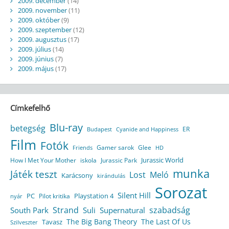
2009. december
(14)
2009. november
(11)
2009. október
(9)
2009. szeptember
(12)
2009. augusztus
(17)
2009. július
(14)
2009. június
(7)
2009. május
(17)
Címkefelhő
Blu-ray
betegség
ER
Budapest
Cyanide and Happiness
Film
Fotók
Gamer sarok
Glee
HD
Friends
Jurassic World
How I Met Your Mother
iskola
Jurassic Park
munka
Játék teszt
Lost
Meló
Karácsony
kirándulás
Sorozat
Silent Hill
Playstation 4
PC
Pilot kritika
nyár
Strand
szabadság
South Park
Suli
Supernatural
The Big Bang Theory
The Last Of Us
Tavasz
Szilveszter