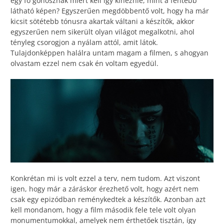
egy fő gonosznak miért kell így kinéznie, mint a fentebb
látható képen? Egyszerűen megdöbbentő volt, hogy ha már
kicsit sötétebb tónusra akartak váltani a készítők, akkor
egyszerűen nem sikerült olyan világot megalkotni, ahol
tényleg csorogjon a nyálam attól, amit látok.
Tulajdonképpen halálra untam magam a filmen, s ahogyan
olvastam ezzel nem csak én voltam egyedül.
Konkrétan mi is volt ezzel a terv, nem tudom. Azt viszont
igen, hogy már a záráskor érezhető volt, hogy azért nem
csak egy epizódban reménykedtek a készítők. Azonban azt
kell mondanom, hogy a film második fele tele volt olyan
monumentumokkal, amelyek nem érthetőek tisztán, így