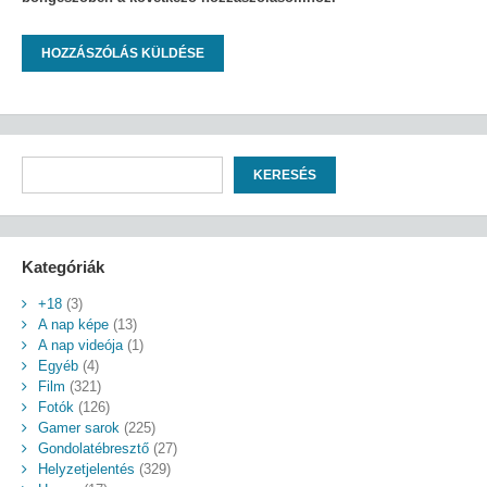
Keresés
KERESÉS
Kategóriák
+18
(3)
A nap képe
(13)
A nap videója
(1)
Egyéb
(4)
Film
(321)
Fotók
(126)
Gamer sarok
(225)
Gondolatébresztő
(27)
Helyzetjelentés
(329)