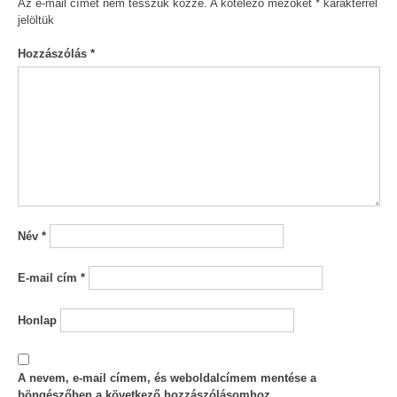
Az e-mail címet nem tesszük közzé.
A kötelező mezőket
*
karakterrel
jelöltük
Hozzászólás
*
Név
*
E-mail cím
*
Honlap
A nevem, e-mail címem, és weboldalcímem mentése a
böngészőben a következő hozzászólásomhoz.