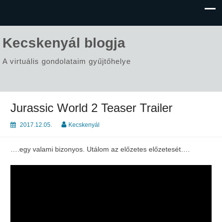
Kecskenyál blogja
A virtuális gondolataim gyűjtőhelye
Jurassic World 2 Teaser Trailer
2017.12.05.
Kecskenyál
….egy valami bizonyos. Utálom az előzetes előzetesét….