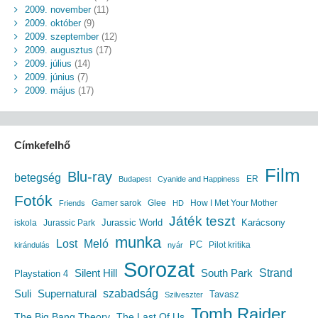
2009. november
(11)
2009. október
(9)
2009. szeptember
(12)
2009. augusztus
(17)
2009. július
(14)
2009. június
(7)
2009. május
(17)
Címkefelhő
Film
Blu-ray
betegség
ER
Budapest
Cyanide and Happiness
Fotók
Gamer sarok
Glee
How I Met Your Mother
Friends
HD
Játék teszt
Jurassic World
iskola
Jurassic Park
Karácsony
munka
Lost
Meló
PC
Pilot kritika
kirándulás
nyár
Sorozat
South Park
Strand
Silent Hill
Playstation 4
szabadság
Suli
Supernatural
Tavasz
Szilveszter
Tomb Raider
The Big Bang Theory
The Last Of Us