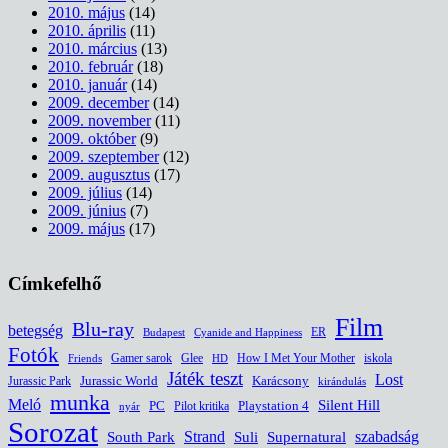
2010. május
(14)
2010. április
(11)
2010. március
(13)
2010. február
(18)
2010. január
(14)
2009. december
(14)
2009. november
(11)
2009. október
(9)
2009. szeptember
(12)
2009. augusztus
(17)
2009. július
(14)
2009. június
(7)
2009. május
(17)
Címkefelhő
Film
Blu-ray
betegség
ER
Budapest
Cyanide and Happiness
Fotók
Glee
How I Met Your Mother
iskola
Gamer sarok
HD
Friends
Játék teszt
Lost
Jurassic World
Jurassic Park
Karácsony
kirándulás
munka
Meló
Silent Hill
PC
Pilot kritika
Playstation 4
nyár
Sorozat
South Park
Strand
Suli
szabadság
Supernatural