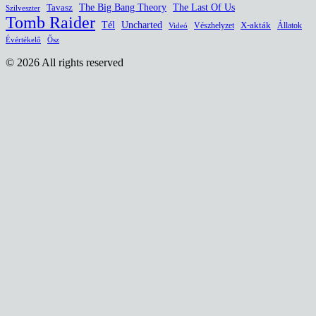
The Last Of Us
Tavasz
The Big Bang Theory
Szilveszter
Tomb Raider
Uncharted
Tél
Vészhelyzet
X-akták
Állatok
Videó
Évértékelő
Ősz
© 2026 All rights reserved