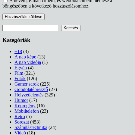
A nevem, e-mail címem, és weboldalcímem mentése a
böngészőben a következő hozzászólásomhoz.
Keresés
Keresés
Kategóriák
+18
(3)
A nap képe
(13)
A nap videója
(1)
Egyéb
(4)
Film
(321)
Fotók
(126)
Gamer sarok
(225)
Gondolatébresztő
(27)
Helyzetjelentés
(329)
Humor
(17)
Képregény
(16)
Mobiltelefon
(23)
Retro
(5)
Sorozat
(453)
Számítástechnika
(24)
Videó
(18)