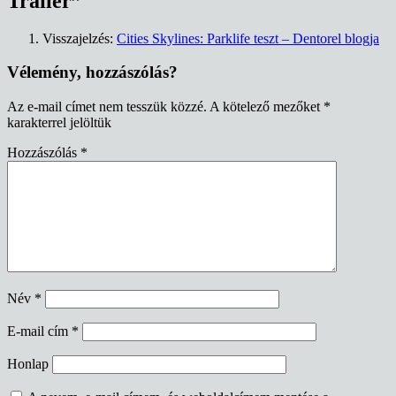
Trailer
”
Visszajelzés:
Cities Skylines: Parklife teszt – Dentorel blogja
Vélemény, hozzászólás?
Az e-mail címet nem tesszük közzé.
A kötelező mezőket
*
karakterrel jelöltük
Hozzászólás
*
Név
*
E-mail cím
*
Honlap