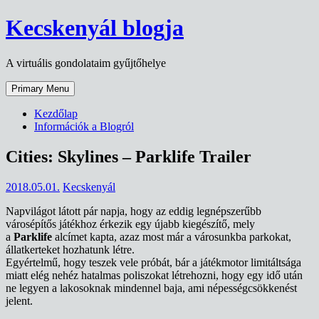
Skip
Kecskenyál blogja
to
content
A virtuális gondolataim gyűjtőhelye
Primary Menu
Kezdőlap
Információk a Blogról
Cities: Skylines – Parklife Trailer
2018.05.01.
Kecskenyál
Napvilágot látott pár napja, hogy az eddig legnépszerűbb
városépítős játékhoz érkezik egy újabb kiegészítő, mely
a
Parklife
alcímet kapta, azaz most már a városunkba parkokat,
állatkerteket hozhatunk létre.
Egyértelmű, hogy teszek vele próbát, bár a játékmotor limitáltsága
miatt elég nehéz hatalmas poliszokat létrehozni, hogy egy idő után
ne legyen a lakosoknak mindennel baja, ami népességcsökkenést
jelent.