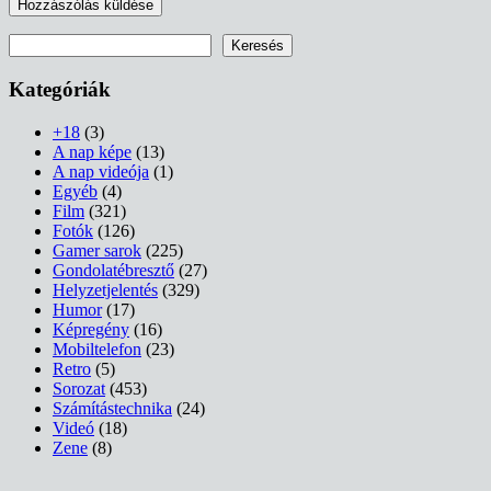
Keresés
Keresés
Kategóriák
+18
(3)
A nap képe
(13)
A nap videója
(1)
Egyéb
(4)
Film
(321)
Fotók
(126)
Gamer sarok
(225)
Gondolatébresztő
(27)
Helyzetjelentés
(329)
Humor
(17)
Képregény
(16)
Mobiltelefon
(23)
Retro
(5)
Sorozat
(453)
Számítástechnika
(24)
Videó
(18)
Zene
(8)