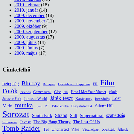
2010. február
(18)
2010. január
(14)
2009. december
(14)
2009. november
(11)
2009. október
(9)
2009. szeptember
(12)
2009. augusztus
(17)
2009. július
(14)
2009. június
(7)
2009. május
(17)
Címkefelhő
Film
Blu-ray
betegség
ER
Budapest
Cyanide and Happiness
Fotók
Glee
How I Met Your Mother
iskola
Gamer sarok
HD
Friends
Játék teszt
Lost
Jurassic World
Jurassic Park
Karácsony
kirándulás
munka
Meló
Silent Hill
PC
Pilot kritika
Playstation 4
nyár
Sorozat
South Park
Strand
Suli
szabadság
Supernatural
The Last Of Us
Tavasz
The Big Bang Theory
Szilveszter
Tomb Raider
Uncharted
Tél
Vészhelyzet
X-akták
Állatok
Videó