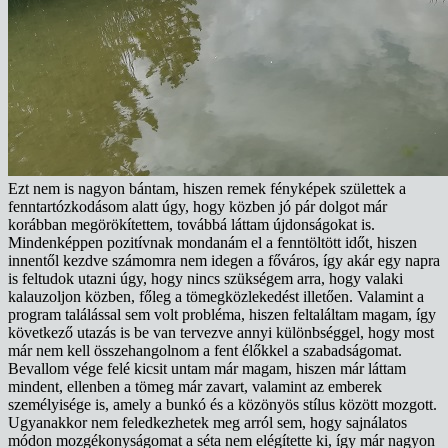
Ezt nem is nagyon bántam, hiszen remek fényképek születtek a
fenntartózkodásom alatt úgy, hogy közben jó pár dolgot már
korábban megörökítettem, továbbá láttam újdonságokat is.
Mindenképpen pozitívnak mondanám el a fenntöltött időt, hiszen
innentől kezdve számomra nem idegen a főváros, így akár egy napra
is feltudok utazni úgy, hogy nincs szükségem arra, hogy valaki
kalauzoljon közben, főleg a tömegközlekedést illetően. Valamint a
program találással sem volt probléma, hiszen feltaláltam magam, így
következő utazás is be van tervezve annyi különbséggel, hogy most
már nem kell összehangolnom a fent élőkkel a szabadságomat.
Bevallom vége felé kicsit untam már magam, hiszen már láttam
mindent, ellenben a tömeg már zavart, valamint az emberek
személyisége is, amely a bunkó és a közönyös stílus között mozgott.
Ugyanakkor nem feledkezhetek meg arról sem, hogy sajnálatos
módon mozgékonyságomat a séta nem elégítette ki, így már nagyon