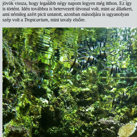
jövök vissza, hogy legalább négy napom legyen még itthon. Ez így
is történt. Idén továbbra is betervezett útvonal volt, mint az állatkert,
ami némileg azért picit untatott, azonban másodjára is ugyanolyan
szép volt a
Tropicarium
, mint tavaly elsőre.