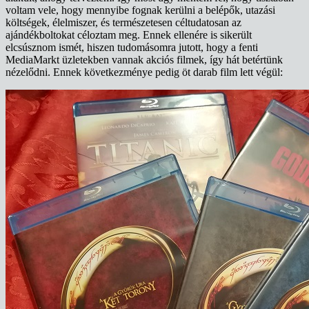
voltam vele, hogy mennyibe fognak kerülni a belépők, utazási
költségek, élelmiszer, és természetesen céltudatosan az
ajándékboltokat céloztam meg. Ennek ellenére is sikerült
elcsúsznom ismét, hiszen tudomásomra jutott, hogy a fenti
MediaMarkt üzletekben vannak akciós filmek, így hát betértünk
nézelődni. Ennek következménye pedig öt darab film lett végül: