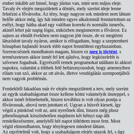
ember inkább azt hinné, hogy június van, mint sem május eleje.
Tavaly év elején megszületett a döntés, mely szerint ideje lenne
felnézni a fővárosba. Az tény, hogy nagyon sok mindent nem láttam
belőle akkor még, így hát minden egyes alkalomnál fenntartottam az
esélyt, hogy hátha akad egy valóban korrekt és normális ismerős,
akinél lehet pár napig lógni, miközben megismerem a fővárost. Ez
sajnos az elmúlt években nem nagyon jött össze, de ez megtörni
látszódott tavaly nyáron, amikor is elfogadtam, hogy a szeptemberi
hónapban hajlandó leszek több napot fenntölteni egyhuzamban.
Szerencsésnek mondhatom magam, hiszen ez
meg is történt
, s
természetesen akkor ismét fel lett ajánlva, hogy legközelebb is
szívesen fogadnak. Egyrészről remek programokat találtam ki akkori
napokra, valamint a többek felé bebizonyosodott, hogy amennyiben
rólam van szó, akkor az ott alvás, illetve vendéglátás szempontjából
nem vagyok problémás.
Fentiekből fakadóan már év elején megszületett a terv, mely szerint
az egyik szabadságomat össze kellene kötni valamelyik ünneppel, s
akkor ismét felmehetnék, hiszen továbbra is volt olyan pontja a
fővárosnak, ahová nem jutottam el. Ugyan a húsvét kiesett, így
végül a pünkösd volt az, ami nyerőnek tűnt, hiszen még plusz
pihenőnapnak köszönhetően majdnem két hétnyi nap állt
rendelkezésemre, amelyből hét napot töltöttem most fent. Most
végül elmondhatom, hogy ténylegesen mindent láttam.
Az egyértelmű volt, hogy a szabadságom elején utazok fel, s úgy