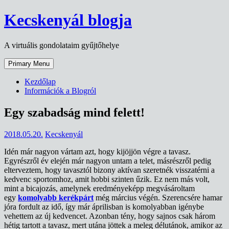
Skip
Kecskenyál blogja
to
content
A virtuális gondolataim gyűjtőhelye
Primary Menu
Kezdőlap
Információk a Blogról
Egy szabadság mind felett!
2018.05.20.
Kecskenyál
Idén már nagyon vártam azt, hogy kijöjjön végre a tavasz.
Egyrészről év elején már nagyon untam a telet, másrészről pedig
elterveztem, hogy tavasztól bizony aktívan szeretnék visszatérni a
kedvenc sportomhoz, amit hobbi szinten űzik. Ez nem más volt,
mint a bicajozás, amelynek eredményeképp megvásároltam
egy
komolyabb kerékpárt
még március végén. Szerencsére hamar
jóra fordult az idő, így már áprilisban is komolyabban igénybe
vehettem az új kedvencet. Azonban tény, hogy sajnos csak három
hétig tartott a tavasz, mert utána jöttek a meleg délutánok, amikor az