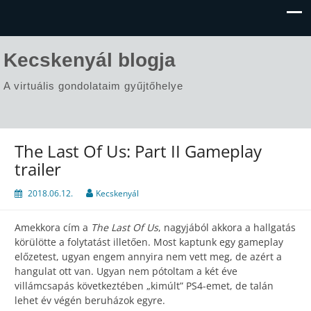
Kecskenyál blogja
A virtuális gondolataim gyűjtőhelye
The Last Of Us: Part II Gameplay
trailer
2018.06.12.
Kecskenyál
Amekkora cím a
The Last Of Us
, nagyjából akkora a hallgatás
körülötte a folytatást illetően. Most kaptunk egy gameplay
előzetest, ugyan engem annyira nem vett meg, de azért a
hangulat ott van. Ugyan nem pótoltam a két éve
villámcsapás következtében „kimúlt” PS4-emet, de talán
lehet év végén beruházok egyre.