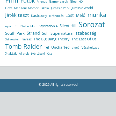
Fotók
Gamer sarok
Glee
HD
Friends
Jurassic World
How I Met Your Mother
iskola
Jurassic Park
munka
Játék teszt
Lost
Meló
Karácsony
kirándulás
Sorozat
Silent Hill
Playstation 4
PC
Pilot kritika
nyár
Strand
szabadság
South Park
Suli
Supernatural
The Big Bang Theory
The Last Of Us
Tavasz
Szilveszter
Tomb Raider
Tél
Uncharted
Vészhelyzet
Videó
X-akták
Állatok
Évértékelő
Ősz
© 2026 All rights reserved