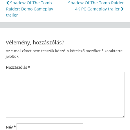
Bejegyzés
Shadow Of The Tomb
Shadow Of The Tomb Raider
Raider: Demo Gameplay
4K PC Gameplay trailer
navigáció
trailer
Vélemény, hozzászólás?
Az e-mail címet nem tesszük közzé.
A kötelező mezőket
*
karakterrel
jelöltük
Hozzászólás
*
Név
*