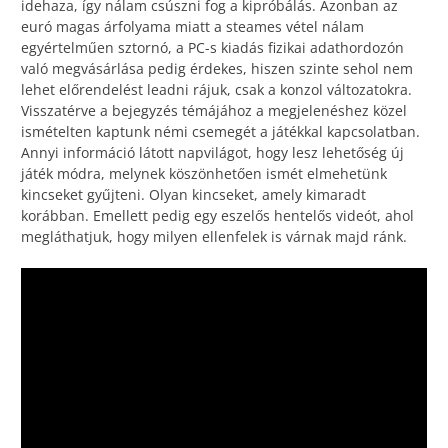
idehaza, így nálam csúszni fog a kipróbálás. Azonban az
euró magas árfolyama miatt a steames vétel nálam
egyértelműen sztornó, a PC-s kiadás fizikai adathordozón
való megvásárlása pedig érdekes, hiszen szinte sehol nem
lehet előrendelést leadni rájuk, csak a konzol változatokra.
Visszatérve a bejegyzés témájához a megjelenéshez közel
ismételten kaptunk némi csemegét a játékkal kapcsolatban.
Annyi információ látott napvilágot, hogy lesz lehetőség új
játék módra, melynek köszönhetően ismét elmehetünk
kincseket gyűjteni. Olyan kincseket, amely kimaradt
korábban. Emellett pedig egy eszelős hentelős videót, ahol
megláthatjuk, hogy milyen ellenfelek is várnak majd ránk.