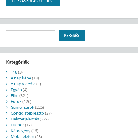
Keresés
KERESÉS
Kategóriák
+18
(3)
A nap képe
(13)
A nap videója
(1)
Egyéb
(4)
Film
(321)
Fotók
(126)
Gamer sarok
(225)
Gondolatébresztő
(27)
Helyzetjelentés
(329)
Humor
(17)
Képregény
(16)
Mobiltelefon
(23)