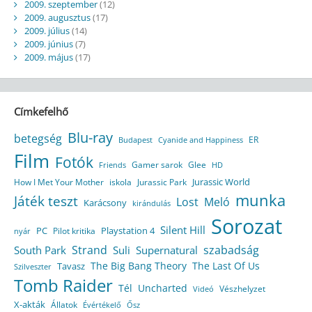
2009. szeptember
(12)
2009. augusztus
(17)
2009. július
(14)
2009. június
(7)
2009. május
(17)
Címkefelhő
Blu-ray
betegség
ER
Budapest
Cyanide and Happiness
Film
Fotók
Gamer sarok
Glee
HD
Friends
Jurassic World
How I Met Your Mother
iskola
Jurassic Park
munka
Játék teszt
Lost
Meló
Karácsony
kirándulás
Sorozat
Silent Hill
Playstation 4
PC
Pilot kritika
nyár
Strand
szabadság
South Park
Suli
Supernatural
The Big Bang Theory
The Last Of Us
Tavasz
Szilveszter
Tomb Raider
Tél
Uncharted
Vészhelyzet
Videó
X-akták
Állatok
Évértékelő
Ősz