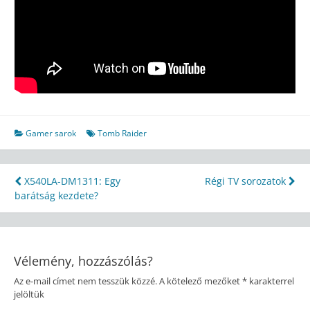
Gamer sarok
Tomb Raider
Bejegyzés
X540LA-DM1311: Egy
Régi TV sorozatok
barátság kezdete?
navigáció
Vélemény, hozzászólás?
Az e-mail címet nem tesszük közzé.
A kötelező mezőket
*
karakterrel
jelöltük