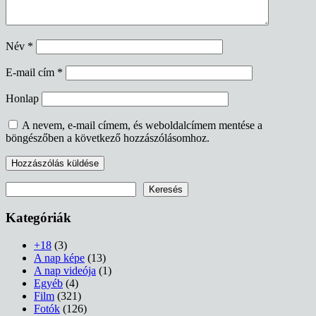
Név
*
E-mail cím
*
Honlap
A nevem, e-mail címem, és weboldalcímem mentése a
böngészőben a következő hozzászólásomhoz.
Keresés
Keresés
Kategóriák
+18
(3)
A nap képe
(13)
A nap videója
(1)
Egyéb
(4)
Film
(321)
Fotók
(126)