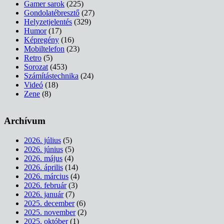
Gamer sarok
(225)
Gondolatébresztő
(27)
Helyzetjelentés
(329)
Humor
(17)
Képregény
(16)
Mobiltelefon
(23)
Retro
(5)
Sorozat
(453)
Számítástechnika
(24)
Videó
(18)
Zene
(8)
Archívum
2026. július
(5)
2026. június
(5)
2026. május
(4)
2026. április
(14)
2026. március
(4)
2026. február
(3)
2026. január
(7)
2025. december
(6)
2025. november
(2)
2025. október
(1)