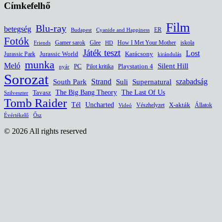
Címkefelhő
Film
Blu-ray
betegség
ER
Budapest
Cyanide and Happiness
Fotók
Glee
How I Met Your Mother
iskola
Gamer sarok
HD
Friends
Játék teszt
Lost
Jurassic World
Jurassic Park
Karácsony
kirándulás
munka
Meló
Silent Hill
PC
Pilot kritika
Playstation 4
nyár
Sorozat
South Park
Strand
Suli
szabadság
Supernatural
The Last Of Us
Tavasz
The Big Bang Theory
Szilveszter
Tomb Raider
Uncharted
Tél
Vészhelyzet
X-akták
Állatok
Videó
Évértékelő
Ősz
© 2026 All rights reserved