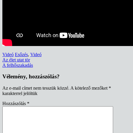
Videó
Esőzés
,
Videó
Bejegyzés
Az élet utat tör
A felhőszakadás
navigáció
Vélemény, hozzászólás?
Az e-mail címet nem tesszük közzé.
A kötelező mezőket
*
karakterrel jelöltük
Hozzászólás
*