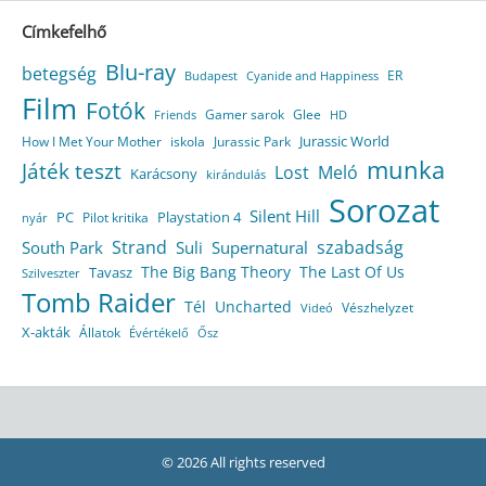
Címkefelhő
Blu-ray
betegség
ER
Budapest
Cyanide and Happiness
Film
Fotók
Gamer sarok
Glee
HD
Friends
Jurassic World
How I Met Your Mother
iskola
Jurassic Park
munka
Játék teszt
Lost
Meló
Karácsony
kirándulás
Sorozat
Silent Hill
Playstation 4
PC
Pilot kritika
nyár
Strand
szabadság
South Park
Suli
Supernatural
The Big Bang Theory
The Last Of Us
Tavasz
Szilveszter
Tomb Raider
Tél
Uncharted
Vészhelyzet
Videó
X-akták
Állatok
Évértékelő
Ősz
© 2026 All rights reserved