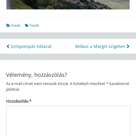
Fotók
Fotók
Bejegyzés
Színpompás tollazat
Mókus a Margit-szigeten
navigáció
Vélemény, hozzászólás?
Az e-mail címet nem tesszük közzé.
A kötelező mezőket
*
karakterrel
jelöltük
Hozzászólás
*