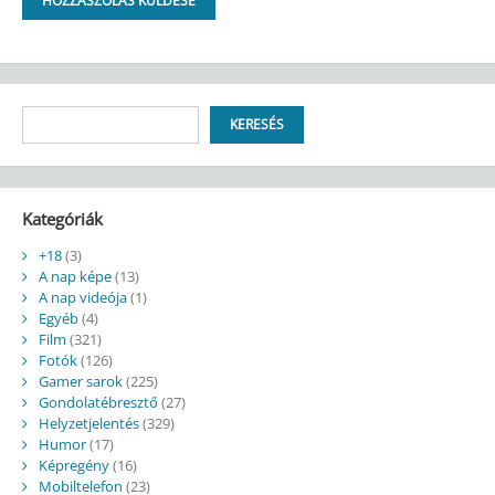
Keresés
KERESÉS
Kategóriák
+18
(3)
A nap képe
(13)
A nap videója
(1)
Egyéb
(4)
Film
(321)
Fotók
(126)
Gamer sarok
(225)
Gondolatébresztő
(27)
Helyzetjelentés
(329)
Humor
(17)
Képregény
(16)
Mobiltelefon
(23)