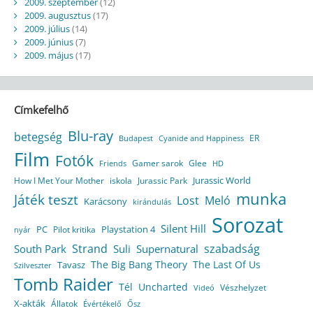
2009. szeptember
(12)
2009. augusztus
(17)
2009. július
(14)
2009. június
(7)
2009. május
(17)
Címkefelhő
Blu-ray
betegség
ER
Budapest
Cyanide and Happiness
Film
Fotók
Gamer sarok
Glee
HD
Friends
Jurassic World
How I Met Your Mother
iskola
Jurassic Park
munka
Játék teszt
Lost
Meló
Karácsony
kirándulás
Sorozat
Silent Hill
Playstation 4
PC
Pilot kritika
nyár
Strand
szabadság
South Park
Suli
Supernatural
The Big Bang Theory
The Last Of Us
Tavasz
Szilveszter
Tomb Raider
Tél
Uncharted
Vészhelyzet
Videó
X-akták
Állatok
Évértékelő
Ősz