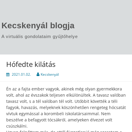
Skip
to
content
Kecskenyál blogja
A virtuális gondolataim gyűjtőhelye
Hófedte kilátás
2021.01.02.
Kecskenyál
Én az a fajta ember vagyok, akinek még olyan gyermekkora
volt, ahol az évszakok teljesen elkülönültek. A tavasz valóban
tavasz volt, s a tél valóban tél volt. Utóbbit követték a téli
fagyok, havazás, melyeknek köszönhetően rengeteg hócsatát
vívtuk egymással a korombeli iskolatársaimmal. Nem
beszélve a befagyott tócsákról, amelyeken élvezet volt
csúszkálni.