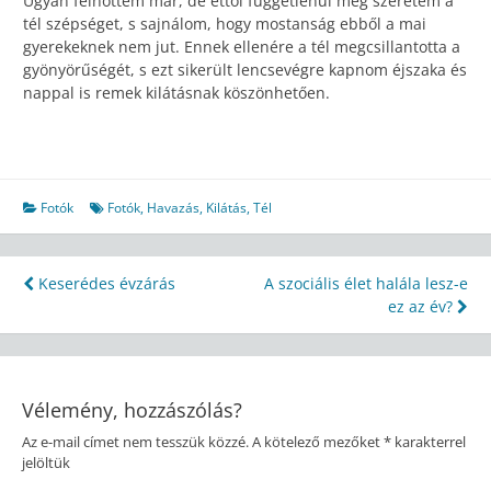
Ugyan felnőttem már, de ettől függetlenül még szeretem a
tél szépséget, s sajnálom, hogy mostanság ebből a mai
gyerekeknek nem jut. Ennek ellenére a tél megcsillantotta a
gyönyörűségét, s ezt sikerült lencsevégre kapnom éjszaka és
nappal is remek kilátásnak köszönhetően.
Fotók
Fotók
,
Havazás
,
Kilátás
,
Tél
Bejegyzés
Keserédes évzárás
A szociális élet halála lesz-e
ez az év?
navigáció
Vélemény, hozzászólás?
Az e-mail címet nem tesszük közzé.
A kötelező mezőket
*
karakterrel
jelöltük