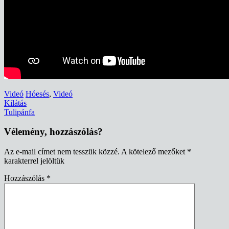
Videó
Hóesés
,
Videó
Bejegyzés
Kilátás
Tulipánfa
navigáció
Vélemény, hozzászólás?
Az e-mail címet nem tesszük közzé.
A kötelező mezőket
*
karakterrel jelöltük
Hozzászólás
*