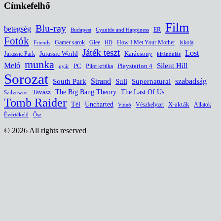
Címkefelhő
Film
Blu-ray
betegség
ER
Budapest
Cyanide and Happiness
Fotók
Glee
How I Met Your Mother
iskola
Gamer sarok
HD
Friends
Játék teszt
Lost
Jurassic World
Jurassic Park
Karácsony
kirándulás
munka
Meló
Silent Hill
PC
Pilot kritika
Playstation 4
nyár
Sorozat
South Park
Strand
Suli
szabadság
Supernatural
The Last Of Us
Tavasz
The Big Bang Theory
Szilveszter
Tomb Raider
Uncharted
Tél
Vészhelyzet
X-akták
Állatok
Videó
Évértékelő
Ősz
© 2026 All rights reserved