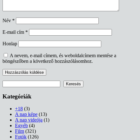
Név
*
E-mail cím
*
Honlap
A nevem, e-mail címem, és weboldalcímem mentése a
böngészőben a következő hozzászólásomhoz.
Keresés
Keresés
Kategóriák
+18
(3)
A nap képe
(13)
A nap videója
(1)
Egyéb
(4)
Film
(321)
Fotók
(126)