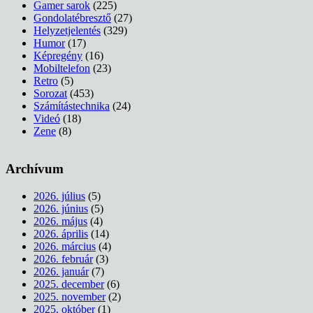
Gamer sarok
(225)
Gondolatébresztő
(27)
Helyzetjelentés
(329)
Humor
(17)
Képregény
(16)
Mobiltelefon
(23)
Retro
(5)
Sorozat
(453)
Számítástechnika
(24)
Videó
(18)
Zene
(8)
Archívum
2026. július
(5)
2026. június
(5)
2026. május
(4)
2026. április
(14)
2026. március
(4)
2026. február
(3)
2026. január
(7)
2025. december
(6)
2025. november
(2)
2025. október
(1)