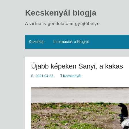
Skip
to
Kecskenyál blogja
content
A virtuális gondolataim gyűjtőhelye
Kezdőlap
Információk a Blogról
Újabb képeken Sanyi, a kakas
2021.04.23.
Kecskenyál