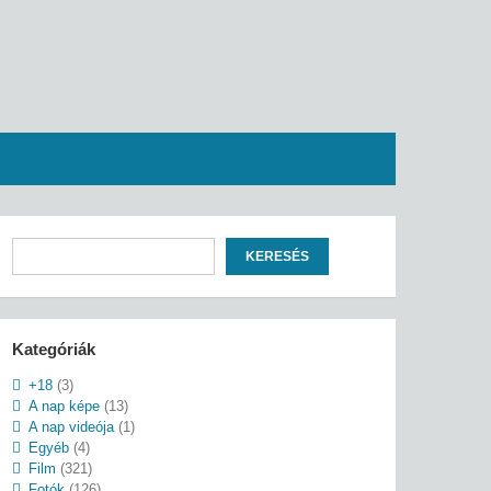
Keresés
KERESÉS
Kategóriák
+18
(3)
A nap képe
(13)
A nap videója
(1)
Egyéb
(4)
Film
(321)
Fotók
(126)