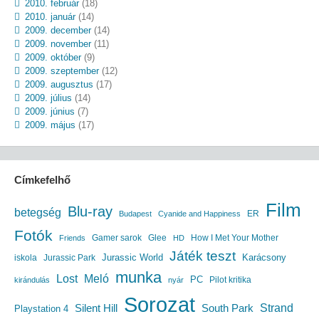
2010. február
(18)
2010. január
(14)
2009. december
(14)
2009. november
(11)
2009. október
(9)
2009. szeptember
(12)
2009. augusztus
(17)
2009. július
(14)
2009. június
(7)
2009. május
(17)
Címkefelhő
Film
Blu-ray
betegség
ER
Budapest
Cyanide and Happiness
Fotók
Gamer sarok
Glee
How I Met Your Mother
Friends
HD
Játék teszt
Jurassic World
iskola
Jurassic Park
Karácsony
munka
Lost
Meló
PC
Pilot kritika
kirándulás
nyár
Sorozat
South Park
Strand
Silent Hill
Playstation 4