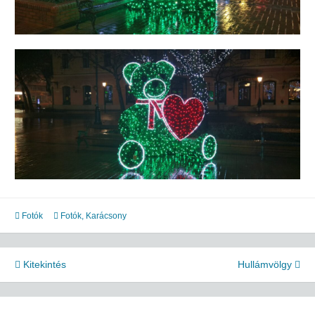
Fotók
Fotók
,
Karácsony
Bejegyzés
Kitekintés
Hullámvölgy
navigáció