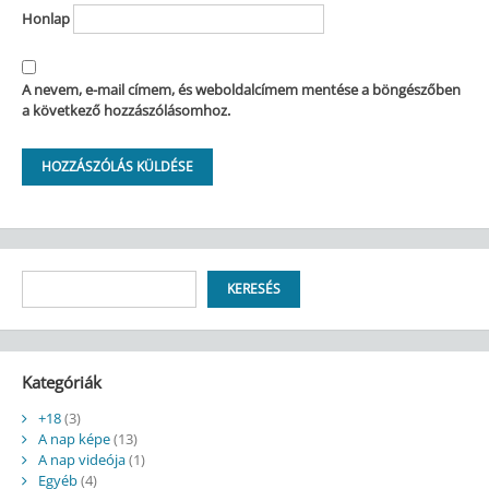
Honlap
A nevem, e-mail címem, és weboldalcímem mentése a böngészőben
a következő hozzászólásomhoz.
Keresés
KERESÉS
Kategóriák
+18
(3)
A nap képe
(13)
A nap videója
(1)
Egyéb
(4)