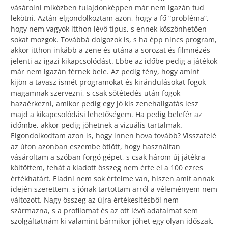
vásárolni miközben tulajdonképpen már nem igazán tud
lekötni. Aztán elgondolkoztam azon, hogy a fő “probléma”,
hogy nem vagyok itthon lévő típus, s ennek köszönhetően
sokat mozgok. Továbbá dolgozok is, s ha épp nincs program,
akkor itthon inkább a zene és utána a sorozat és filmnézés
jelenti az igazi kikapcsolódást. Ebbe az időbe pedig a játékok
már nem igazán férnek bele. Az pedig tény, hogy amint
kijön a tavasz ismét programokat és kirándulásokat fogok
magamnak szervezni, s csak sötétedés után fogok
hazaérkezni, amikor pedig egy jó kis zenehallgatás lesz
majd a kikapcsolódási lehetőségem. Ha pedig belefér az
időmbe, akkor pedig jöhetnek a vizuális tartalmak.
Elgondolkodtam azon is, hogy innen hova tovább? Visszafelé
az úton azonban eszembe ötlött, hogy használtan
vásároltam a szóban forgó gépet, s csak három új játékra
költöttem, tehát a kiadott összeg nem érte el a 100 ezres
értékhatárt. Eladni nem sok értelme van, hiszen amit annak
idején szerettem, s jónak tartottam arról a véleményem nem
változott. Nagy összeg az újra értékesítésből nem
származna, s a profilomat és az ott lévő adataimat sem
szolgáltatnám ki valamint bármikor jöhet egy olyan időszak,