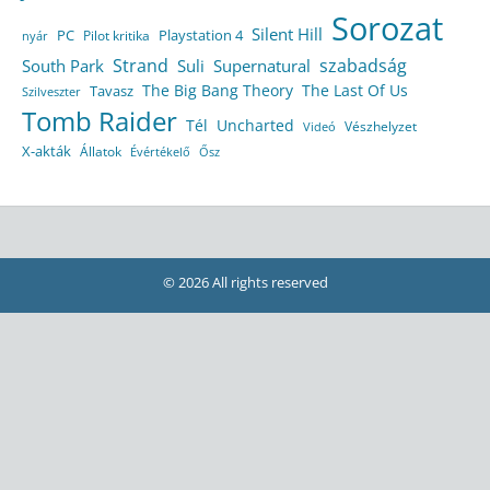
Sorozat
Silent Hill
Playstation 4
PC
Pilot kritika
nyár
Strand
szabadság
South Park
Suli
Supernatural
The Big Bang Theory
The Last Of Us
Tavasz
Szilveszter
Tomb Raider
Tél
Uncharted
Vészhelyzet
Videó
X-akták
Állatok
Évértékelő
Ősz
© 2026 All rights reserved