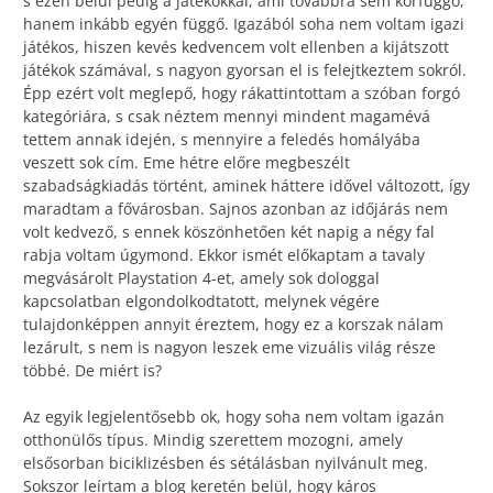
s ezen belül pedig a játékokkal, ami továbbra sem korfüggő,
hanem inkább egyén függő. Igazából soha nem voltam igazi
játékos, hiszen kevés kedvencem volt ellenben a kijátszott
játékok számával, s nagyon gyorsan el is felejtkeztem sokról.
Épp ezért volt meglepő, hogy rákattintottam a szóban forgó
kategóriára, s csak néztem mennyi mindent magamévá
tettem annak idején, s mennyire a feledés homályába
veszett sok cím. Eme hétre előre megbeszélt
szabadságkiadás történt, aminek háttere idővel változott, így
maradtam a fővárosban. Sajnos azonban az időjárás nem
volt kedvező, s ennek köszönhetően két napig a négy fal
rabja voltam úgymond. Ekkor ismét előkaptam a tavaly
megvásárolt Playstation 4-et, amely sok dologgal
kapcsolatban elgondolkodtatott, melynek végére
tulajdonképpen annyit éreztem, hogy ez a korszak nálam
lezárult, s nem is nagyon leszek eme vizuális világ része
többé. De miért is?
Az egyik legjelentősebb ok, hogy soha nem voltam igazán
otthonülős típus. Mindig szerettem mozogni, amely
elsősorban biciklizésben és sétálásban nyilvánult meg.
Sokszor leírtam a blog keretén belül, hogy káros