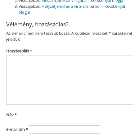
Visszajelzés:
Vissza a játékok világába – Kecskenyál blogja
Visszajelzés:
Helyzetjelentés a virtuális térből – Kecskenyál
blogja
Vélemény, hozzászólás?
Az e-mail címet nem tesszük közzé.
A kötelező mezőket
*
karakterrel
jelöltük
Hozzászólás
*
Név
*
E-mail cím
*