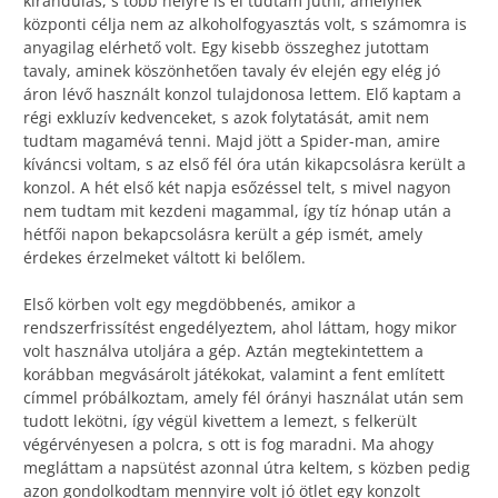
kirándulás, s több helyre is el tudtam jutni, amelynek
központi célja nem az alkoholfogyasztás volt, s számomra is
anyagilag elérhető volt. Egy kisebb összeghez jutottam
tavaly, aminek köszönhetően tavaly év elején egy elég jó
áron lévő használt konzol tulajdonosa lettem. Elő kaptam a
régi exkluzív kedvenceket, s azok folytatását, amit nem
tudtam magamévá tenni. Majd jött a Spider-man, amire
kíváncsi voltam, s az első fél óra után kikapcsolásra került a
konzol. A hét első két napja esőzéssel telt, s mivel nagyon
nem tudtam mit kezdeni magammal, így tíz hónap után a
hétfői napon bekapcsolásra került a gép ismét, amely
érdekes érzelmeket váltott ki belőlem.
Első körben volt egy megdöbbenés, amikor a
rendszerfrissítést engedélyeztem, ahol láttam, hogy mikor
volt használva utoljára a gép. Aztán megtekintettem a
korábban megvásárolt játékokat, valamint a fent említett
címmel próbálkoztam, amely fél órányi használat után sem
tudott lekötni, így végül kivettem a lemezt, s felkerült
végérvényesen a polcra, s ott is fog maradni. Ma ahogy
megláttam a napsütést azonnal útra keltem, s közben pedig
azon gondolkodtam mennyire volt jó ötlet egy konzolt