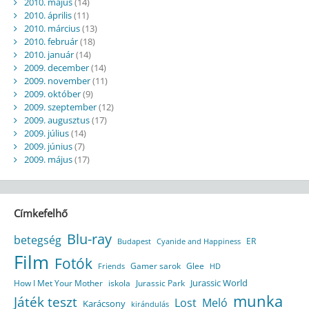
2010. május
(14)
2010. április
(11)
2010. március
(13)
2010. február
(18)
2010. január
(14)
2009. december
(14)
2009. november
(11)
2009. október
(9)
2009. szeptember
(12)
2009. augusztus
(17)
2009. július
(14)
2009. június
(7)
2009. május
(17)
Címkefelhő
Blu-ray
betegség
ER
Budapest
Cyanide and Happiness
Film
Fotók
Gamer sarok
Glee
HD
Friends
Jurassic World
How I Met Your Mother
iskola
Jurassic Park
munka
Játék teszt
Lost
Meló
Karácsony
kirándulás