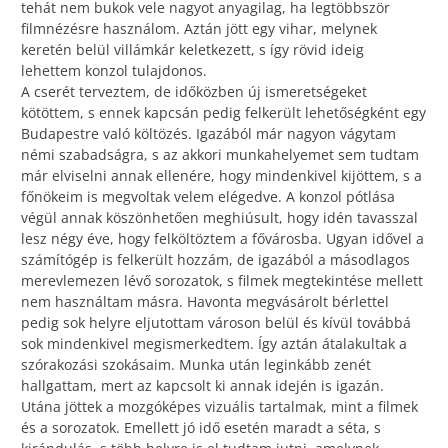
tehát nem bukok vele nagyot anyagilag, ha legtöbbször
filmnézésre használom. Aztán jött egy vihar, melynek
keretén belül villámkár keletkezett, s így rövid ideig
lehettem konzol tulajdonos.
A cserét terveztem, de időközben új ismeretségeket
kötöttem, s ennek kapcsán pedig felkerült lehetőségként egy
Budapestre való költözés. Igazából már nagyon vágytam
némi szabadságra, s az akkori munkahelyemet sem tudtam
már elviselni annak ellenére, hogy mindenkivel kijöttem, s a
főnökeim is megvoltak velem elégedve. A konzol pótlása
végül annak köszönhetően meghiúsult, hogy idén tavasszal
lesz négy éve, hogy felköltöztem a fővárosba. Ugyan idővel a
számítógép is felkerült hozzám, de igazából a másodlagos
merevlemezen lévő sorozatok, s filmek megtekintése mellett
nem használtam másra. Havonta megvásárolt bérlettel
pedig sok helyre eljutottam városon belül és kívül továbbá
sok mindenkivel megismerkedtem. Így aztán átalakultak a
szórakozási szokásaim. Munka után leginkább zenét
hallgattam, mert az kapcsolt ki annak idején is igazán.
Utána jöttek a mozgóképes vizuális tartalmak, mint a filmek
és a sorozatok. Emellett jó idő esetén maradt a séta, s