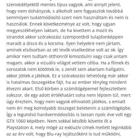
szenvedélyektől mentes típus vagyok, ami annyit jelent,
hogy nem dohányzok, s alkoholt sem fogyasztok továbbá
semmilyen tudatmódosító szert nem használtam és nem is
használok. Ennek következménye az volt, hogy ugyan
megyeszékhelyen laktam, de ha kivettem a mozit és
strandot akkor szórakozási szempontból tulajdonképpen
maradt a disco és a kocsma. Ilyen helyekre nem jártam,
aminek elsősorban az ott levők viselkedése volt az ok. Így
amikor nem tudtam otthonról kimozdulni vagy csak untam
magam, akkor a vizuális világot vettem célba. Ha a filmek és
sorozatok nem kötöttek le, s zenét sem akartam hallgatni,
akkor jöttek a játékok. Ez a szórakozási lehetőség már akkor
is hatalmas összegekbe fájt, ha az ember tényleg mindent
élvezni akart. Első körben a számítógépemet fejlesztettem
sokszor, de egy adott értékhatárt soha nem léptem túl, mert
úgy éreztem, hogy nem vagyok elhivatott játékos, s emiatt
nem éri meg komolyabb összeget beletenni a számítógépbe.
Így a legutolsó hardvermódosítás is lassan nyolc éve volt egy
GTX 1060 képében. Nem sokkal később követte őt a
Playstation 4, mely mögé az exkluzív címek mellett leginkább
az az érv volt, hogy Blu-ray lejátszóként is tud működni,