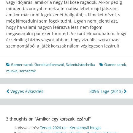
vagy időjárás, amikor a négy fal közé ragadok. Akkor pedig
minden bizonnyal remek alternatíva lehet majd játszani,
amikor már unni fogok zenét hallgatni, s filmeket nézni, s
még kimozdulni sem fogok tudni. Ugyan nem jelenti azt,
hogy ha valami nagyon leárazva lesz nem fogom
megvásárolni pár ezer forintért. Viszont elmondhatom, hogy
érzelmileg biztos vagyok abban, hogy vizuális szórakozás
szempontjából a játék korszak nálam véglegesen lezárult.
Gamer sarok
,
Gondolatébresztő
,
Számítástechnika
Gamer sarok
,
munka
,
sorozatok
Bejegyzés
Vegyes évkezdés
3096 Tage (2013)
navigáció
3 thoughts on “
Amikor egy korszak lezárul
”
Visszajelzés:
Tervek 2026-ra – Kecskenyál blogja