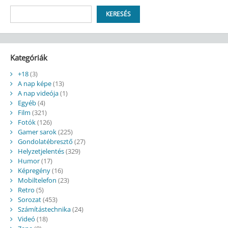
Keresés
KERESÉS
Kategóriák
+18
(3)
A nap képe
(13)
A nap videója
(1)
Egyéb
(4)
Film
(321)
Fotók
(126)
Gamer sarok
(225)
Gondolatébresztő
(27)
Helyzetjelentés
(329)
Humor
(17)
Képregény
(16)
Mobiltelefon
(23)
Retro
(5)
Sorozat
(453)
Számítástechnika
(24)
Videó
(18)