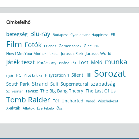
Címkefelhő
Blu-ray
betegség
ER
Budapest
Cyanide and Happiness
Film
Fotók
Gamer sarok
Glee
HD
Friends
Jurassic World
How I Met Your Mother
iskola
Jurassic Park
munka
Játék teszt
Lost
Meló
Karácsony
kirándulás
Sorozat
Silent Hill
Playstation 4
PC
Pilot kritika
nyár
Strand
szabadság
South Park
Suli
Supernatural
The Big Bang Theory
The Last Of Us
Tavasz
Szilveszter
Tomb Raider
Tél
Uncharted
Vészhelyzet
Videó
X-akták
Állatok
Évértékelő
Ősz