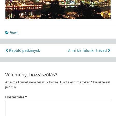
Fotók
Bejegyzés
Repülő patkányok
A mi kis falunk: 6.évad
navigáció
Vélemény, hozzászólás?
Az e-mail címet nem tesszük közzé.
A kötelező mezőket
*
karakterrel
jelöltük
Hozzászólás
*