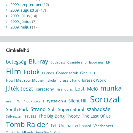
2009. szeptember
(12)
2009. augusztus
(17)
2009. július
(14)
2009. június
(7)
2009. május
(17)
Címkefelhő
Blu-ray
betegség
ER
Budapest
Cyanide and Happiness
Film
Fotók
Gamer sarok
Glee
HD
Friends
Jurassic World
How I Met Your Mother
iskola
Jurassic Park
munka
Játék teszt
Lost
Meló
Karácsony
kirándulás
Sorozat
Silent Hill
Playstation 4
PC
Pilot kritika
nyár
Strand
szabadság
South Park
Suli
Supernatural
The Big Bang Theory
The Last Of Us
Tavasz
Szilveszter
Tomb Raider
Tél
Uncharted
Vészhelyzet
Videó
X-akták
Állatok
Évértékelő
Ősz