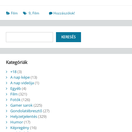
Film
9
,
Film
Hozzászólok!
Keresés
KERESÉS
Kategóriák
+18
(3)
A nap képe
(13)
A nap videója
(1)
Egyéb
(4)
Film
(321)
Fotók
(126)
Gamer sarok
(225)
Gondolatébresztő
(27)
Helyzetjelentés
(329)
Humor
(17)
Képregény
(16)