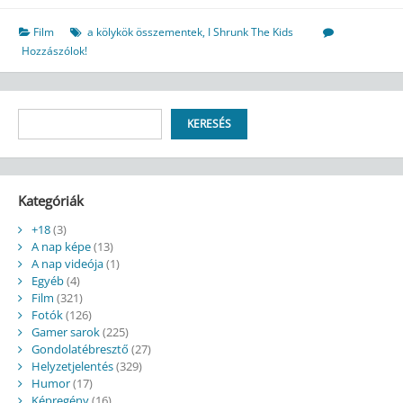
Film
a kölykök összementek
,
I Shrunk The Kids
Hozzászólok!
Keresés
KERESÉS
Kategóriák
+18
(3)
A nap képe
(13)
A nap videója
(1)
Egyéb
(4)
Film
(321)
Fotók
(126)
Gamer sarok
(225)
Gondolatébresztő
(27)
Helyzetjelentés
(329)
Humor
(17)
Képregény
(16)