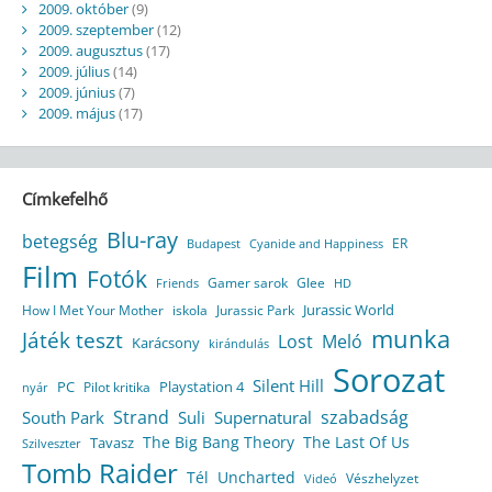
2009. október
(9)
2009. szeptember
(12)
2009. augusztus
(17)
2009. július
(14)
2009. június
(7)
2009. május
(17)
Címkefelhő
Blu-ray
betegség
ER
Budapest
Cyanide and Happiness
Film
Fotók
Gamer sarok
Glee
HD
Friends
Jurassic World
How I Met Your Mother
iskola
Jurassic Park
munka
Játék teszt
Lost
Meló
Karácsony
kirándulás
Sorozat
Silent Hill
Playstation 4
PC
Pilot kritika
nyár
Strand
szabadság
South Park
Suli
Supernatural
The Big Bang Theory
The Last Of Us
Tavasz
Szilveszter
Tomb Raider
Tél
Uncharted
Vészhelyzet
Videó