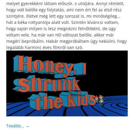
melyet gyerekként láttam először, s utoljára. Annyi rémlett,
hogy volt belőle egy folytatás, ami nem ért fel az első rész
szintjére, illetve még lett egy sorozat is, mi minőségileg…
hát a béka rottyantója alatt volt. Szintén kíváncsi voltam,
hogy vajon milyen is lesz megnézni felnőttként, de úgy
voltam vele, ha már van HD változat belőle, akkor már
megéri bepróbálni. Habár megpróbáltam úgy nekiülni, hogy
legalább harminc éves filmről van szó.
Tovább…
→