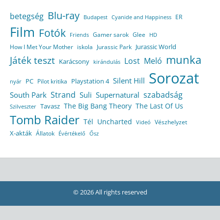
Blu-ray
betegség
ER
Budapest
Cyanide and Happiness
Film
Fotók
Gamer sarok
Glee
HD
Friends
Jurassic World
How I Met Your Mother
iskola
Jurassic Park
munka
Játék teszt
Lost
Meló
Karácsony
kirándulás
Sorozat
Silent Hill
Playstation 4
PC
Pilot kritika
nyár
Strand
szabadság
South Park
Suli
Supernatural
The Big Bang Theory
The Last Of Us
Tavasz
Szilveszter
Tomb Raider
Tél
Uncharted
Vészhelyzet
Videó
X-akták
Állatok
Évértékelő
Ősz
© 2026 All rights reserved