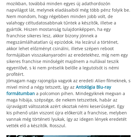
mozikban, továbbá minden egyes új adathordozón
napvilágot lát, melynek eladásaiból még több pénz folyik be.
Nem mondom, hogy régebben minden jobb volt, de
valahogy céltudatosabbnak tűntek a készítők, illetve a
gyártók. Hiszen mostanság tulajdonképpen, ha egy
franchise sikeres lesz, akkor bizony jönnek a
megszámlálhatatlan új epizódok. Ha lezárul a történet,
akkor lehet előzményt csinálni, illetve szépen reboot
formájában visszakanyarodni az eredetekhez, míg nem egy
sikeres franchise minőségét majdnem a nullával teszik
egyenlővé, s ki nem préselik belőle a legutolsót is némi
profitért.
Jómagam nagy rajongója vagyok az eredeti
Alien
filmeknek, s
mivel mind a négy tetszett, így az
Antológia Blu-ray
formátumban
a polcomon pihen. Mindegyiknek megvan a
maga hibája, szépsége, de nekem tetszettek, habár az
újravágott változatok azért okoztak némi keserűséget. Egy
kis pihenő után viszont újra előkerült a franchise, melyben
vannak még történeti lyukak, így az idegen lények eredetét
vették elő a készítők. Rosszul.