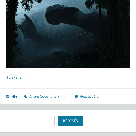
Tovább…
→
Film
Alien: Covenant
,
Film
Hozzászólok!
Keresés
KERESÉS