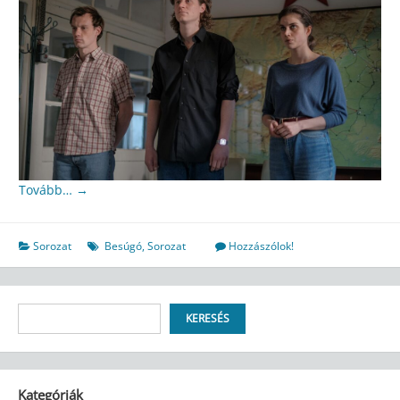
Tovább…
→
Sorozat
Besúgó
,
Sorozat
Hozzászólok!
Keresés
KERESÉS
Kategóriák