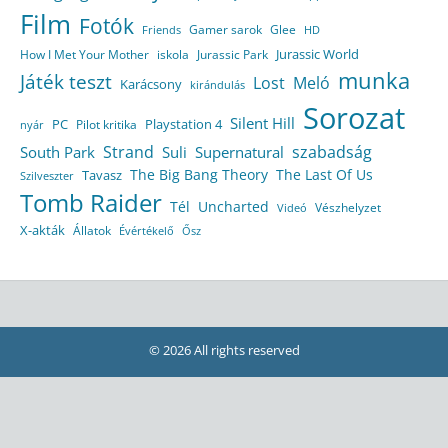
Film
Fotók
Gamer sarok
Glee
HD
Friends
Jurassic World
How I Met Your Mother
iskola
Jurassic Park
munka
Játék teszt
Lost
Meló
Karácsony
kirándulás
Sorozat
Silent Hill
Playstation 4
PC
Pilot kritika
nyár
Strand
szabadság
South Park
Suli
Supernatural
The Big Bang Theory
The Last Of Us
Tavasz
Szilveszter
Tomb Raider
Tél
Uncharted
Vészhelyzet
Videó
X-akták
Állatok
Évértékelő
Ősz
© 2026 All rights reserved