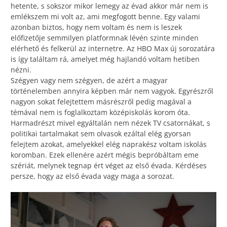
hetente, s sokszor mikor lemegy az évad akkor már nem is
emlékszem mi volt az, ami megfogott benne. Egy valami
azonban biztos, hogy nem voltam és nem is leszek
előfizetője semmilyen platformnak lévén szinte minden
elérhető és felkerül az internetre. Az HBO Max új sorozatára
is így találtam rá, amelyet még hajlandó voltam hetiben
nézni.
Szégyen vagy nem szégyen, de azért a magyar
történelemben annyira képben már nem vagyok. Egyrészről
nagyon sokat felejtettem másrészről pedig magával a
témával nem is foglalkoztam középiskolás korom óta.
Harmadrészt mivel egyáltalán nem nézek TV csatornákat, s
politikai tartalmakat sem olvasok ezáltal elég gyorsan
felejtem azokat, amelyekkel elég naprakész voltam iskolás
koromban. Ezek ellenére azért mégis bepróbáltam eme
szériát, melynek tegnap ért véget az első évada. Kérdéses
persze, hogy az első évada vagy maga a sorozat.