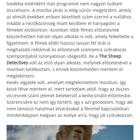
továbbá esténként más programot nem nagyon tudtam
összehozni. A moziba járás is elég sűrűn megtörtént, amely
az elmúlt években erősen közelített szám szerint a nullához.
Inkább a nézőközönség miatt kezdtem el hanyagolni a
filmeket elsősorban. Azonban több filmes előzetesnek
köszönhetően három olyan alkotás is volt, amely felkeltette a
figyelmem. A filmek előtti hosszú lassan fél órát is
meghaladó reklámok és előzetesek számomra szórakozás
szempontjából iszonyatosan idegesítő, de a
The Sheep
Detectives
volt az első olyan alkotás, melynek előzetesével a
moziban találkoztam, s ennek köszönhetően mentem el
megtekinteni.
Kevés vígjáték volt, amelyet megtekintettem moziban, így
kissé félve mentem el, mert tartottam attól, hogy az összes
viccesnek szánt jelenet belekerült a kedvcsináló előzetesbe.
Szerencsére ez nem így történt, így s azt gondolom, hogy aki
nem támaszt hatalmas elvárásokat a filmmel kapcsolatban
mindenképpen megvan az esélye arra, hogy jól szórakozzon.