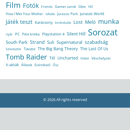
Film
Fotók
Gamer sarok
Glee
HD
Friends
Jurassic World
How I Met Your Mother
iskola
Jurassic Park
munka
Játék teszt
Lost
Meló
Karácsony
kirándulás
Sorozat
Silent Hill
Playstation 4
PC
Pilot kritika
nyár
Strand
szabadság
South Park
Suli
Supernatural
The Big Bang Theory
The Last Of Us
Tavasz
Szilveszter
Tomb Raider
Tél
Uncharted
Vészhelyzet
Videó
X-akták
Állatok
Évértékelő
Ősz
© 2026 All rights reserved