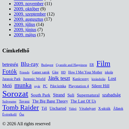
2009. november
(11)
2009. október
(9)
2009. szeptember
(12)
2009. augusztus
(17)
2009. július
(14)
2009. június
(7)
2009. május
(17)
Címkefelhő
Film
Blu-ray
betegség
ER
Budapest
Cyanide and Happiness
Fotók
Glee
How I Met Your Mother
iskola
Gamer sarok
HD
Friends
Játék teszt
Lost
Jurassic World
Jurassic Park
Karácsony
kirándulás
munka
Meló
Silent Hill
PC
Pilot kritika
Playstation 4
nyár
Sorozat
South Park
Strand
Suli
szabadság
Supernatural
The Last Of Us
Tavasz
The Big Bang Theory
Szilveszter
Tomb Raider
Uncharted
Tél
Vészhelyzet
X-akták
Állatok
Videó
Évértékelő
Ősz
© 2026 All rights reserved