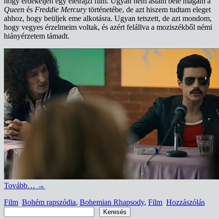
hogy érdekeljen egy életrajzi film. Ugyan nem ástam bele magam a
Queen
és
Freddie Mercury
történetébe, de azt hiszem tudtam eleget
ahhoz, hogy beüljek eme alkotásra. Ugyan tetszett, de azt mondom,
hogy vegyes érzelmeim voltak, és azért felállva a moziszékből némi
hiányérzetem támadt.
Tovább…
→
Film
Bohém rapszódia
,
Bohemian Rhapsody
,
Film
Hozzászólás
Keresés
Keresés