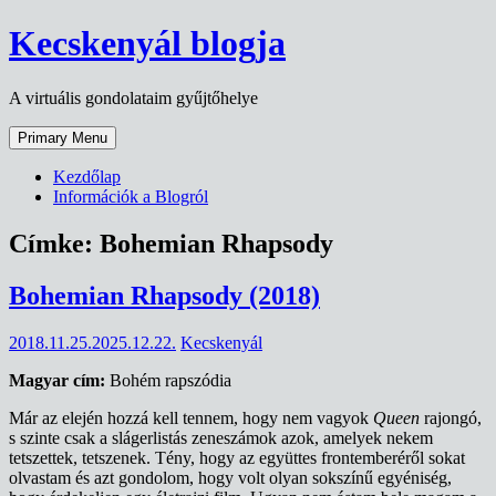
Skip
Kecskenyál blogja
to
content
A virtuális gondolataim gyűjtőhelye
Primary Menu
Kezdőlap
Információk a Blogról
Címke:
Bohemian Rhapsody
Bohemian Rhapsody (2018)
2018.11.25.
2025.12.22.
Kecskenyál
Magyar cím:
Bohém rapszódia
Már az elején hozzá kell tennem, hogy nem vagyok
Queen
rajongó,
s szinte csak a slágerlistás zeneszámok azok, amelyek nekem
tetszettek, tetszenek. Tény, hogy az együttes frontemberéről sokat
olvastam és azt gondolom, hogy volt olyan sokszínű egyéniség,