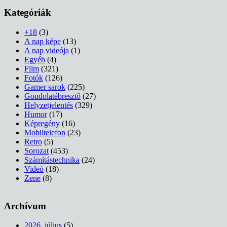
Kategóriák
+18
(3)
A nap képe
(13)
A nap videója
(1)
Egyéb
(4)
Film
(321)
Fotók
(126)
Gamer sarok
(225)
Gondolatébresztő
(27)
Helyzetjelentés
(329)
Humor
(17)
Képregény
(16)
Mobiltelefon
(23)
Retro
(5)
Sorozat
(453)
Számítástechnika
(24)
Videó
(18)
Zene
(8)
Archívum
2026. július
(5)