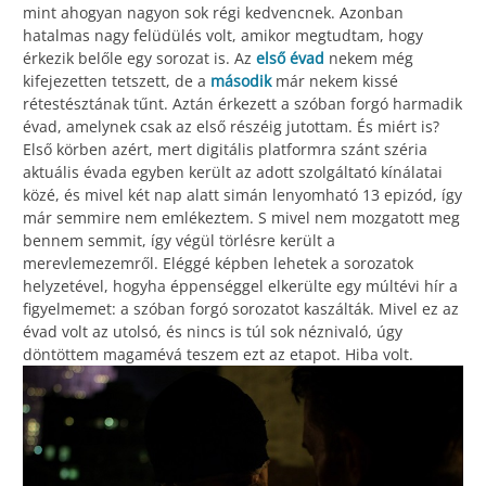
mint ahogyan nagyon sok régi kedvencnek. Azonban
hatalmas nagy felüdülés volt, amikor megtudtam, hogy
érkezik belőle egy sorozat is. Az
első évad
nekem még
kifejezetten tetszett, de a
második
már nekem kissé
rétestésztának tűnt. Aztán érkezett a szóban forgó harmadik
évad, amelynek csak az első részéig jutottam. És miért is?
Első körben azért, mert digitális platformra szánt széria
aktuális évada egyben került az adott szolgáltató kínálatai
közé, és mivel két nap alatt simán lenyomható 13 epizód, így
már semmire nem emlékeztem. S mivel nem mozgatott meg
bennem semmit, így végül törlésre került a
merevlemezemről. Eléggé képben lehetek a sorozatok
helyzetével, hogyha éppenséggel elkerülte egy múltévi hír a
figyelmemet: a szóban forgó sorozatot kaszálták. Mivel ez az
évad volt az utolsó, és nincs is túl sok néznivaló, úgy
döntöttem magamévá teszem ezt az etapot. Hiba volt.