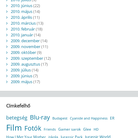
2010. június
(22)
2010. május
(14)
2010. április
(11)
2010. március
(13)
2010. február
(18)
2010. január
(14)
2009. december
(14)
2009. november
(11)
2009. október
(9)
2009. szeptember
(12)
2009. augusztus
(17)
2009. július
(14)
2009. június
(7)
2009. május
(17)
Címkefelhő
Blu-ray
betegség
ER
Budapest
Cyanide and Happiness
Film
Fotók
Gamer sarok
Glee
HD
Friends
Jurassic World
How I Met Your Mother
iskola
Jurassic Park