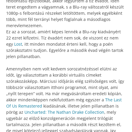
felbontású epizódokat, akkor legyűrtem a tíz évadot. Idén
teret engedtem a vágyamnak, s a Blu-ray változatról készült
1080p-s felbontású részeket letöltöttem, melyek egyébként
több, mint fél terrányi helyet foglalnak a másodlagos
merevlemezemen.
Ez az a sorozat, amiért képes lennék a Blu-ray kiadványért
22 ezret kifizetni. Tíz évadért nem sok, de viszont ez nem
egy
Lost
, itt minden mondatot érteni kell, hogy a poén
szórakoztatni tudjon. Egyelőre a második évad végén tartok
jelen pillanatban.
Amennyiben nem volt kedvem sorozatnézéssel elütni az
időt, így választottam a korábbi virtuális címeket
szórakozásképp. Márciusi időjárás elég szélsőséges volt, így
többször választottam itthoni programot, mint olyat, ami
„nyílt terepen” volt. Ha már megvásároltam eredeti kópián,
akkor mindenképpen nekifutottam még egyszer a
The Last
Of Us Remastered
kiadásának, illetve jelen pillanatban is
pörög az
Uncharted: The Nathan Drake Collection
, mely
ugyebár az előző konzolgeneráción megjelent trilógiát
tartalmazza. Jelen pillanatban a második részt kezdtem el,
de mivel kötelező jelleggel szabadságolások vannak, így