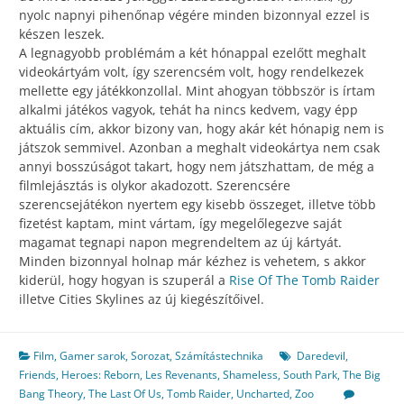
nyolc napnyi pihenőnap végére minden bizonnyal ezzel is
készen leszek.
A legnagyobb problémám a két hónappal ezelőtt meghalt
videokártyám volt, így szerencsém volt, hogy rendelkezek
mellette egy játékkonzollal. Mint ahogyan többször is írtam
alkalmi játékos vagyok, tehát ha nincs kedvem, vagy épp
aktuális cím, akkor bizony van, hogy akár két hónapig nem is
játszok semmivel. Azonban a meghalt videokártya nem csak
annyi bosszúságot takart, hogy nem játszhattam, de még a
filmlejásztás is olykor akadozott. Szerencsére
szerencsejátékon nyertem egy kisebb összeget, illetve több
fizetést kaptam, mint vártam, így megelőlegezve saját
magamat tegnapi napon megrendeltem az új kártyát.
Minden bizonnyal holnap már kézhez is vehetem, s akkor
kiderül, hogy hogyan is szuperál a
Rise Of The Tomb Raider
illetve Cities Skylines az új kiegészítőivel.
Film
,
Gamer sarok
,
Sorozat
,
Számítástechnika
Daredevil
,
Friends
,
Heroes: Reborn
,
Les Revenants
,
Shameless
,
South Park
,
The Big
Bang Theory
,
The Last Of Us
,
Tomb Raider
,
Uncharted
,
Zoo