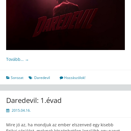
Tovább…
→
Sorozat
Daredevil
Hozzászólok!
Daredevil: 1.évad
2015.04.16.
Mire jó az, ha mondjuk az ember elszenved egy kisebb
fizikai sérülést, melynek köszönhetően legalább egy napot