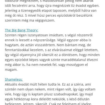
többször megnéztem, s másodsorban pedig nem akarok
időt fecsérelni arra, hogy újra megnézzek tíz évadot egyben.
Jelenleg a tizenegyedik etapot taposom, melyből hátra van
még öt rész. S mivel húsz perces epizódokról beszélünk
szerintem még ma végigviszem.
The Big Bang Theory:
Szinten régen iszonyatosan imádtam, s végül részemről
ennek is leesett a népszerűsége. Végül egyszer abba is
hagytam, de aztán visszatértem. Nem bántam meg, de
fenntartásokkal kezelem, s az elvárásaimat eléggé letettem,
így végül olyannyira jól sikerült ez a döntésem, hogy minden
egyes epizódot képes vagyok szinte maradéktalanul élvezni
még akkor is, ha nem nevetek fel, vagy mosolygom el
magam.
Shameless:
Aktuális évadát múlt héten tudta le. Ez az a széria, ami
szintén nem olyan nekem, mint régen volt, így úgy voltam
vele, hogy úgy is kaptam plusz szabadnapokat, így majd
egyik hétköznap kora délelőtt nekiülök, s késő délután
befejezem. Jelzem, sikerült. Csak ne felejtsem el jövőre,