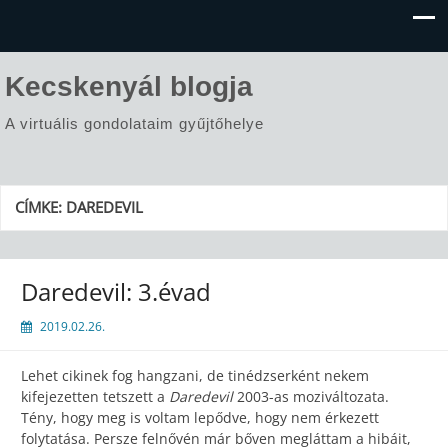
Kecskenyál blogja
A virtuális gondolataim gyűjtőhelye
CÍMKE:
DAREDEVIL
Daredevil: 3.évad
2019.02.26.
Lehet cikinek fog hangzani, de tinédzserként nekem
kifejezetten tetszett a
Daredevil
2003-as moziváltozata.
Tény, hogy meg is voltam lepődve, hogy nem érkezett
folytatása. Persze felnővén már bőven megláttam a hibáit,