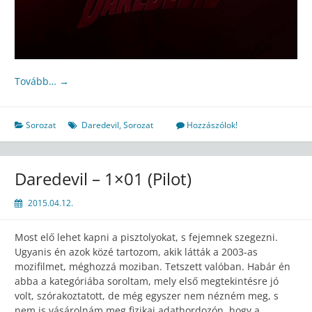
Tovább…
→
Sorozat
Daredevil
,
Sorozat
Hozzászólok!
Daredevil – 1×01 (Pilot)
2015.04.12.
Most elő lehet kapni a pisztolyokat, s fejemnek szegezni.
Ugyanis én azok közé tartozom, akik látták a 2003-as
mozifilmet, méghozzá moziban. Tetszett valóban. Habár én
abba a kategóriába soroltam, mely első megtekintésre jó
volt, szórakoztatott, de még egyszer nem nézném meg, s
nem is vásárolnám meg fizikai adathordozón, hogy a