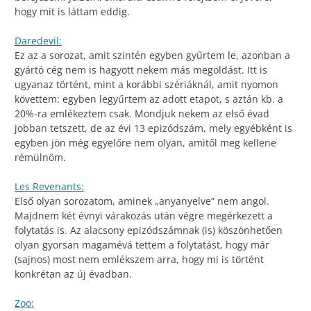
hogy mit is láttam eddig.
Daredevil:
Ez az a sorozat, amit szintén egyben gyűrtem le, azonban a
gyártó cég nem is hagyott nekem más megoldást. Itt is
ugyanaz történt, mint a korábbi szériáknál, amit nyomon
követtem: egyben legyűrtem az adott etapot, s aztán kb. a
20%-ra emlékeztem csak. Mondjuk nekem az első évad
jobban tetszett, de az évi 13 epizódszám, mely egyébként is
egyben jön még egyelőre nem olyan, amitől meg kellene
rémülnöm.
Les Revenants:
Első olyan sorozatom, aminek „anyanyelve” nem angol.
Majdnem két évnyi várakozás után végre megérkezett a
folytatás is. Az alacsony epizódszámnak (is) köszönhetően
olyan gyorsan magamévá tettem a folytatást, hogy már
(sajnos) most nem emlékszem arra, hogy mi is történt
konkrétan az új évadban.
Zoo: