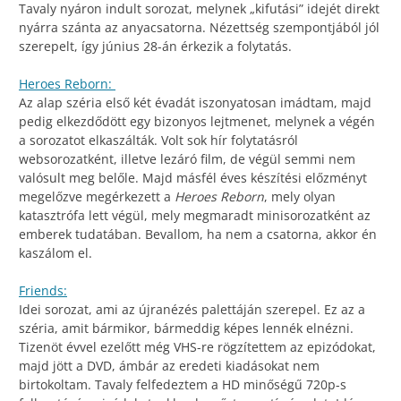
Tavaly nyáron indult sorozat, melynek „kifutási” idejét direkt
nyárra szánta az anyacsatorna. Nézettség szempontjából jól
szerepelt, így június 28-án érkezik a folytatás.
Heroes Reborn:
Az alap széria első két évadát iszonyatosan imádtam, majd
pedig elkezdődött egy bizonyos lejtmenet, melynek a végén
a sorozatot elkaszálták. Volt sok hír folytatásról
websorozatként, illetve lezáró film, de végül semmi nem
valósult meg belőle. Majd másfél éves készítési előzményt
megelőzve megérkezett a
Heroes Reborn
, mely olyan
katasztrófa lett végül, mely megmaradt minisorozatként az
emberek tudatában. Bevallom, ha nem a csatorna, akkor én
kaszálom el.
Friends:
Idei sorozat, ami az újranézés palettáján szerepel. Ez az a
széria, amit bármikor, bármeddig képes lennék elnézni.
Tizenöt évvel ezelőtt még VHS-re rögzítettem az epizódokat,
majd jött a DVD, ámbár az eredeti kiadásokat nem
birtokoltam. Tavaly felfedeztem a HD minőségű 720p-s