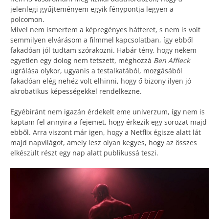
jelenlegi gyűjteményem egyik fénypontja legyen a
polcomon.
Mivel nem ismertem a képregényes hátteret, s nem is volt
semmilyen elvárásom a filmmel kapcsolatban, így ebből
fakadóan jól tudtam szórakozni. Habár tény, hogy nekem
egyetlen egy dolog nem tetszett, méghozzá
Ben Affleck
ugrálása olykor, ugyanis a testalkatából, mozgásából
fakadóan elég nehéz volt elhinni, hogy ő bizony ilyen jó
akrobatikus képességekkel rendelkezne.
Egyébiránt nem igazán érdekelt eme univerzum, így nem is
kaptam fel annyira a fejemet, hogy érkezik egy sorozat majd
ebből. Arra viszont már igen, hogy a Netflix égisze alatt lát
majd napvilágot, amely lesz olyan kegyes, hogy az összes
elkészült részt egy nap alatt publikussá teszi.