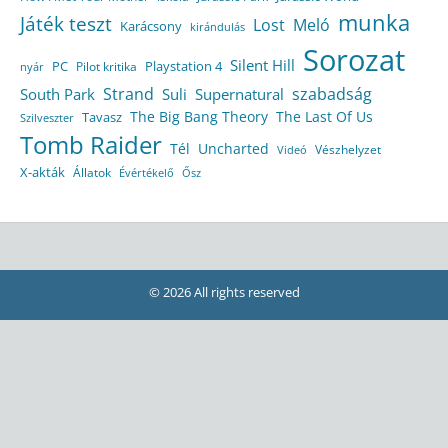
munka
Játék teszt
Lost
Meló
Karácsony
kirándulás
Sorozat
Silent Hill
Playstation 4
PC
Pilot kritika
nyár
Strand
szabadság
South Park
Suli
Supernatural
The Big Bang Theory
The Last Of Us
Tavasz
Szilveszter
Tomb Raider
Tél
Uncharted
Vészhelyzet
Videó
X-akták
Állatok
Évértékelő
Ősz
© 2026 All rights reserved