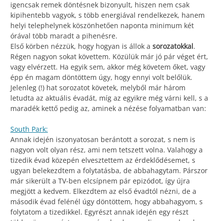
igencsak remek döntésnek bizonyult, hiszen nem csak
kipihentebb vagyok, s több energiával rendelkezek, hanem
helyi telephelynek köszönhetően naponta minimum két
órával több maradt a pihenésre.
Első körben nézzük, hogy hogyan is állok a
sorozatokkal
.
Régen nagyon sokat követtem. Közülük már jó pár véget ért,
vagy elvérzett. Ha egyik sem, akkor még követem őket, vagy
épp én magam döntöttem úgy, hogy ennyi volt belőlük.
Jelenleg (!) hat sorozatot követek, melyből már három
letudta az aktuális évadát, míg az egyikre még várni kell, s a
maradék kettő pedig az, aminek a nézése folyamatban van:
South Park:
Annak idején iszonyatosan berántott a sorozat, s nem is
nagyon volt olyan rész, ami nem tetszett volna. Valahogy a
tizedik évad közepén elvesztettem az érdeklődésemet, s
ugyan belekezdtem a folytatásba, de abbahagytam. Párszor
már sikerült a TV-ben elcsípnem pár epizódot, így újra
megjött a kedvem. Elkezdtem az első évadtól nézni, de a
második évad felénél úgy döntöttem, hogy abbahagyom, s
folytatom a tizedikkel. Egyrészt annak idején egy részt