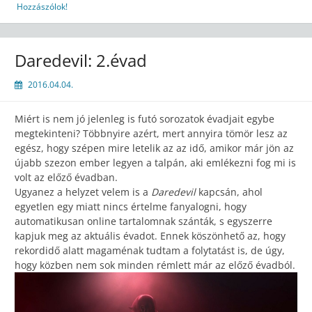
Hozzászólok!
Daredevil: 2.évad
2016.04.04.
Miért is nem jó jelenleg is futó sorozatok évadjait egybe
megtekinteni? Többnyire azért, mert annyira tömör lesz az
egész, hogy szépen mire letelik az az idő, amikor már jön az
újabb szezon ember legyen a talpán, aki emlékezni fog mi is
volt az előző évadban.
Ugyanez a helyzet velem is a
Daredevil
kapcsán, ahol
egyetlen egy miatt nincs értelme fanyalogni, hogy
automatikusan online tartalomnak szánták, s egyszerre
kapjuk meg az aktuális évadot. Ennek köszönhető az, hogy
rekordidő alatt magaménak tudtam a folytatást is, de úgy,
hogy közben nem sok minden rémlett már az előző évadból.