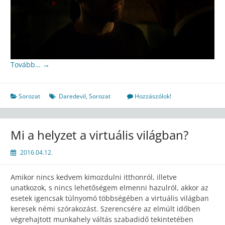
Tovább…
→
Sorozat
Daredevil
,
Sorozat
Hozzászólok!
Mi a helyzet a virtuális világban?
2016.04.12.
Amikor nincs kedvem kimozdulni itthonról, illetve
unatkozok, s nincs lehetőségem elmenni hazulról, akkor az
esetek igencsak túlnyomó többségében a virtuális világban
keresek némi szórakozást. Szerencsére az elmúlt időben
végrehajtott munkahely váltás szabadidő tekintetében