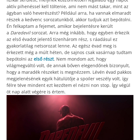
aktív pihenéssel kell töltenie, ami nem mást takar, mint az
ágyban való heverészést? Például arra, ha vannak elmaradt
részek a kedvenc sorozatunkból, akkor tudjuk azt bepótolni.
Én felkaptam a fejemet, amikor bejelentésre került
a
Daredevil
sorozat. Arra még inkább, hogy egyben érkezik
az első évadot jelentő tizenhárom rész, s ráadásul ez
gyakorlatilag netsorozat lenne. Az egész évad meg is
érkezett még a múlt héten, de sajnos csak vasárnap tudtam
bepótolni az
első részt
. Nem mondom azt, hogy
világmegváltó volt, de annak bőven elegendőnek bizonyult,
hogy a maradék részeket is megnézzem. Lévén évad pakkos
megjelenésének egyik hátulütője a spoiler veszély volt, így
félre téve mindent ezt kezdtem el nézni non stop. Így végül
öt nap alatt végére is értem.