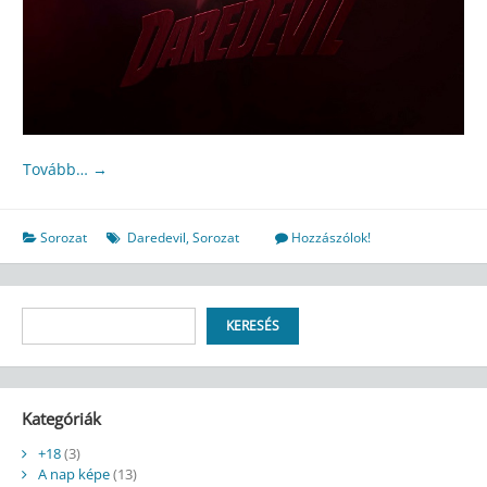
Tovább…
→
Sorozat
Daredevil
,
Sorozat
Hozzászólok!
Keresés
KERESÉS
Kategóriák
+18
(3)
A nap képe
(13)