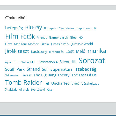
Címkefelhő
Blu-ray
betegség
ER
Budapest
Cyanide and Happiness
Film
Fotók
Gamer sarok
Glee
HD
Friends
Jurassic World
How I Met Your Mother
iskola
Jurassic Park
munka
Játék teszt
Lost
Meló
Karácsony
kirándulás
Sorozat
Silent Hill
Playstation 4
PC
Pilot kritika
nyár
Strand
szabadság
South Park
Suli
Supernatural
The Big Bang Theory
The Last Of Us
Tavasz
Szilveszter
Tomb Raider
Tél
Uncharted
Vészhelyzet
Videó
X-akták
Állatok
Évértékelő
Ősz