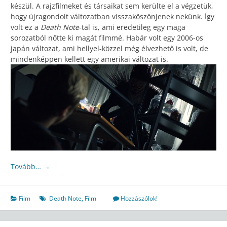
készül. A rajzfilmeket és társaikat sem kerülte el a végzetük,
hogy újragondolt változatban visszaköszönjenek nekünk. Így
volt ez a
Death Note
-tal is, ami eredetileg egy maga
sorozatból nőtte ki magát filmmé. Habár volt egy 2006-os
japán változat, ami hellyel-közzel még élvezhető is volt, de
mindenképpen kellett egy amerikai változat is.
Tovább…
→
Film
Death Note
,
Film
Hozzászólok!