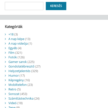
Keresés
KERESÉS
Kategóriák
+18
(3)
A nap képe
(13)
A nap videója
(1)
Egyéb
(4)
Film
(321)
Fotók
(126)
Gamer sarok
(225)
Gondolatébresztő
(27)
Helyzetjelentés
(329)
Humor
(17)
Képregény
(16)
Mobiltelefon
(23)
Retro
(5)
Sorozat
(453)
Számítástechnika
(24)
Videó
(18)
Zene
(8)