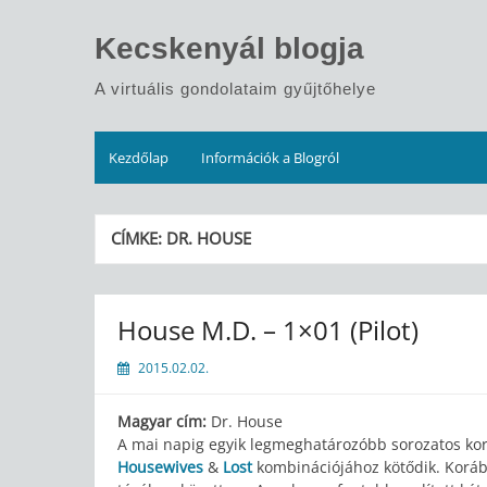
Skip
to
Kecskenyál blogja
content
A virtuális gondolataim gyűjtőhelye
Kezdőlap
Információk a Blogról
CÍMKE:
DR. HOUSE
House M.D. – 1×01 (Pilot)
2015.02.02.
Magyar cím:
Dr. House
A mai napig egyik legmeghatározóbb sorozatos ko
Housewives
&
Lost
kombinációjához kötődik. Koráb