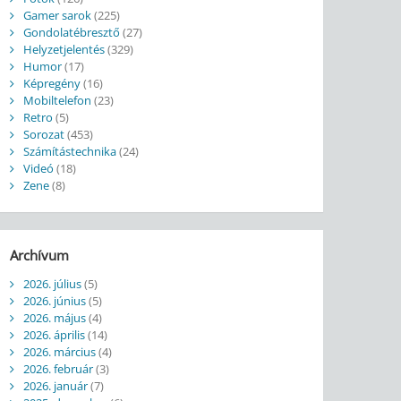
Gamer sarok
(225)
Gondolatébresztő
(27)
Helyzetjelentés
(329)
Humor
(17)
Képregény
(16)
Mobiltelefon
(23)
Retro
(5)
Sorozat
(453)
Számítástechnika
(24)
Videó
(18)
Zene
(8)
Archívum
2026. július
(5)
2026. június
(5)
2026. május
(4)
2026. április
(14)
2026. március
(4)
2026. február
(3)
2026. január
(7)