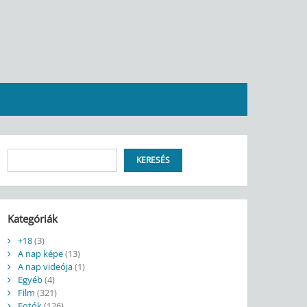
Keresés
KERESÉS
Kategóriák
+18
(3)
A nap képe
(13)
A nap videója
(1)
Egyéb
(4)
Film
(321)
Fotók
(126)