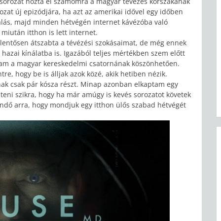
 sorozat hozta el számomra a magyar tévézés korszakának
rozat új epizódjára, ha azt az amerikai idővel egy időben
rálás, majd minden hétvégén internet kávézóba való
iután itthon is lett internet.
jelentősen átszabta a tévézési szokásaimat, de még ennek
 hazai kínálatba is. Igazából teljes mértékben szem előtt
áttam a magyar kereskedelmi csatornának köszönhetően.
e, hogy be is álljak azok közé, akik hetiben nézik.
ak csak pár kósza részt. Minap azonban elkaptam egy
isteni szikra, hogy ha már amúgy is kevés sorozatot követek
endő arra, hogy mondjuk egy itthon ülős szabad hétvégét