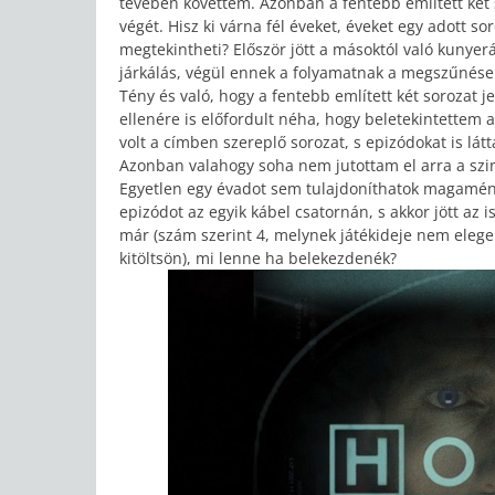
tévében követtem. Azonban a fentebb említett két
végét. Hisz ki várna fél éveket, éveket egy adott so
megtekintheti? Először jött a másoktól való kunye
járkálás, végül ennek a folyamatnak a megszűnése m
Tény és való, hogy a fentebb említett két sorozat 
ellenére is előfordult néha, hogy beletekintettem a
volt a címben szereplő sorozat, s epizódokat is l
Azonban valahogy soha nem jutottam el arra a szintr
Egyetlen egy évadot sem tulajdoníthatok magamén
epizódot az egyik kábel csatornán, s akkor jött az 
már (szám szerint 4, melynek játékideje nem eleg
kitöltsön), mi lenne ha belekezdenék?