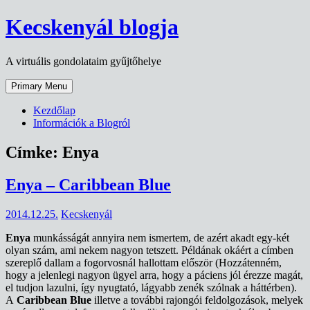
Skip
Kecskenyál blogja
to
content
A virtuális gondolataim gyűjtőhelye
Primary Menu
Kezdőlap
Információk a Blogról
Címke:
Enya
Enya – Caribbean Blue
2014.12.25.
Kecskenyál
Enya
munkásságát annyira nem ismertem, de azért akadt egy-két
olyan szám, ami nekem nagyon tetszett. Példának okáért a címben
szereplő dallam a fogorvosnál hallottam először (Hozzátenném,
hogy a jelenlegi nagyon ügyel arra, hogy a páciens jól érezze magát,
el tudjon lazulni, így nyugtató, lágyabb zenék szólnak a háttérben).
A
Caribbean Blue
illetve a további rajongói feldolgozások, melyek