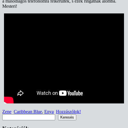
a másodlagos telefonomra felkerültek, s ezek ringatnak álomba.
Mesteri!
Zene
Caribbean Blue
,
Enya
Hozzászólok!
Keresés
Keresés