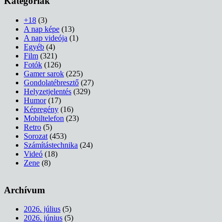
Kategóriák
+18
(3)
A nap képe
(13)
A nap videója
(1)
Egyéb
(4)
Film
(321)
Fotók
(126)
Gamer sarok
(225)
Gondolatébresztő
(27)
Helyzetjelentés
(329)
Humor
(17)
Képregény
(16)
Mobiltelefon
(23)
Retro
(5)
Sorozat
(453)
Számítástechnika
(24)
Videó
(18)
Zene
(8)
Archívum
2026. július
(5)
2026. június
(5)