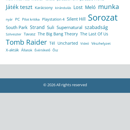
munka
Játék teszt
Lost
Meló
Karácsony
kirándulás
Sorozat
Silent Hill
Playstation 4
PC
Pilot kritika
nyár
Strand
szabadság
South Park
Suli
Supernatural
The Big Bang Theory
The Last Of Us
Tavasz
Szilveszter
Tomb Raider
Tél
Uncharted
Vészhelyzet
Videó
X-akták
Állatok
Évértékelő
Ősz
© 2026 All rights reserved