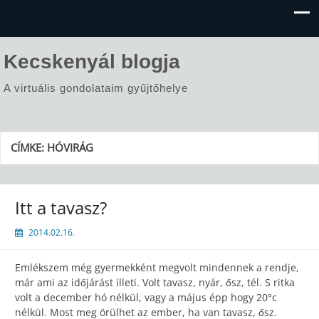
Kecskenyál blogja
A virtuális gondolataim gyűjtőhelye
CÍMKE:
HÓVIRÁG
Itt a tavasz?
2014.02.16.
Emlékszem még gyermekként megvolt mindennek a rendje,
már ami az időjárást illeti. Volt tavasz, nyár, ősz, tél. S ritka
volt a december hó nélkül, vagy a május épp hogy 20°c
nélkül. Most meg örülhet az ember, ha van tavasz, ősz.