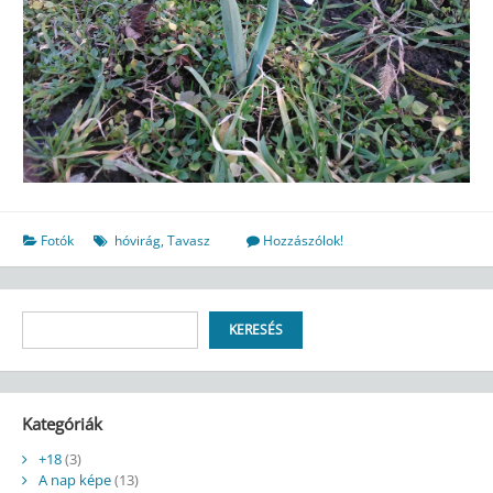
Fotók
hóvirág
,
Tavasz
Hozzászólok!
Keresés
KERESÉS
Kategóriák
+18
(3)
A nap képe
(13)