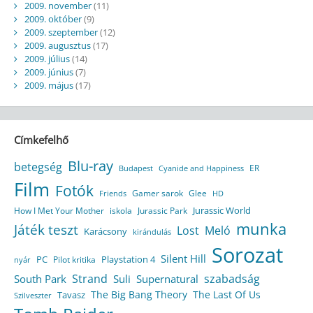
2009. november
(11)
2009. október
(9)
2009. szeptember
(12)
2009. augusztus
(17)
2009. július
(14)
2009. június
(7)
2009. május
(17)
Címkefelhő
Blu-ray
betegség
ER
Budapest
Cyanide and Happiness
Film
Fotók
Gamer sarok
Glee
HD
Friends
Jurassic World
How I Met Your Mother
iskola
Jurassic Park
munka
Játék teszt
Lost
Meló
Karácsony
kirándulás
Sorozat
Silent Hill
Playstation 4
PC
Pilot kritika
nyár
Strand
szabadság
South Park
Suli
Supernatural
The Big Bang Theory
The Last Of Us
Tavasz
Szilveszter