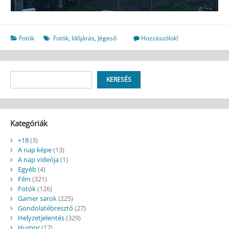
Fotók
Fotók
,
Időjárás
,
Jégeső
Hozzászólok!
Keresés
KERESÉS
Kategóriák
+18
(3)
A nap képe
(13)
A nap videója
(1)
Egyéb
(4)
Film
(321)
Fotók
(126)
Gamer sarok
(225)
Gondolatébresztő
(27)
Helyzetjelentés
(329)
Humor
(17)