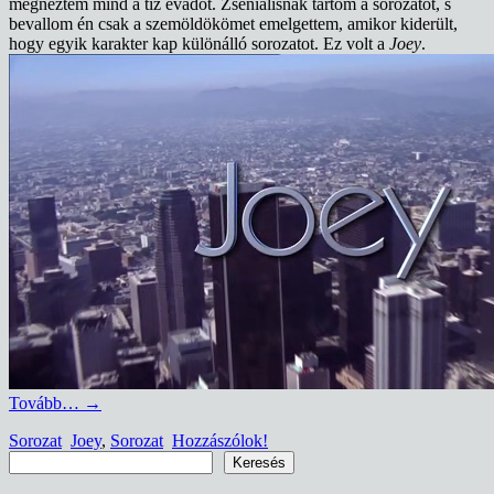
megnéztem mind a tíz évadot. Zseniálisnak tartom a sorozatot, s
bevallom én csak a szemöldökömet emelgettem, amikor kiderült,
hogy egyik karakter kap különálló sorozatot. Ez volt a
Joey
.
Tovább…
→
Sorozat
Joey
,
Sorozat
Hozzászólok!
Keresés
Keresés