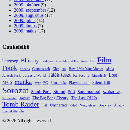
2009. október
(9)
2009. szeptember
(12)
2009. augusztus
(17)
2009. július
(14)
2009. június
(7)
2009. május
(17)
Címkefelhő
Film
Blu-ray
betegség
ER
Budapest
Cyanide and Happiness
Fotók
Glee
How I Met Your Mother
iskola
Gamer sarok
HD
Friends
Játék teszt
Lost
Jurassic World
Jurassic Park
Karácsony
kirándulás
munka
Meló
Silent Hill
PC
Pilot kritika
Playstation 4
nyár
Sorozat
South Park
Strand
Suli
szabadság
Supernatural
The Last Of Us
Tavasz
The Big Bang Theory
Szilveszter
Tomb Raider
Uncharted
Tél
Vészhelyzet
X-akták
Állatok
Videó
Évértékelő
Ősz
© 2026 All rights reserved