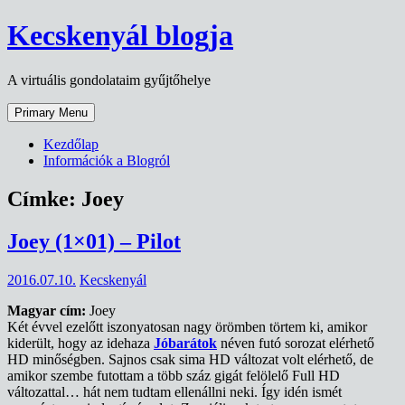
Skip
Kecskenyál blogja
to
content
A virtuális gondolataim gyűjtőhelye
Primary Menu
Kezdőlap
Információk a Blogról
Címke:
Joey
Joey (1×01) – Pilot
2016.07.10.
Kecskenyál
Magyar cím:
Joey
Két évvel ezelőtt iszonyatosan nagy örömben törtem ki, amikor
kiderült, hogy az idehaza
Jóbarátok
néven futó sorozat elérhető
HD minőségben. Sajnos csak sima HD változat volt elérhető, de
amikor szembe futottam a több száz gigát felölelő Full HD
változattal… hát nem tudtam ellenállni neki. Így idén ismét