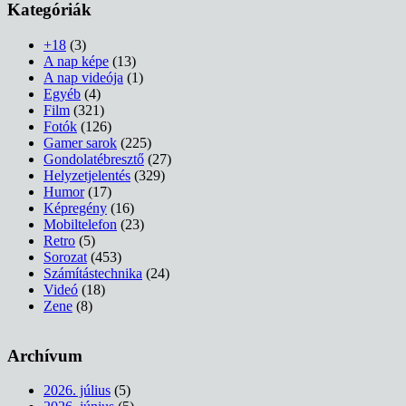
Kategóriák
+18
(3)
A nap képe
(13)
A nap videója
(1)
Egyéb
(4)
Film
(321)
Fotók
(126)
Gamer sarok
(225)
Gondolatébresztő
(27)
Helyzetjelentés
(329)
Humor
(17)
Képregény
(16)
Mobiltelefon
(23)
Retro
(5)
Sorozat
(453)
Számítástechnika
(24)
Videó
(18)
Zene
(8)
Archívum
2026. július
(5)