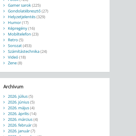
Gamer sarok
(225)
Gondolatébresztő
(27)
Helyzetjelentés
(329)
Humor
(17)
Képregény
(16)
Mobiltelefon
(23)
Retro
(5)
Sorozat
(453)
Számítástechnika
(24)
Videó
(18)
Zene
(8)
Archívum
2026. július
(5)
2026. június
(5)
2026. május
(4)
2026. április
(14)
2026. március
(4)
2026. február
(3)
2026. január
(7)