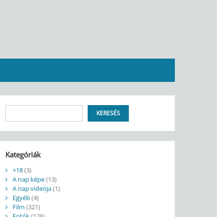
Keresés
KERESÉS
Kategóriák
+18
(3)
A nap képe
(13)
A nap videója
(1)
Egyéb
(4)
Film
(321)
Fotók
(126)