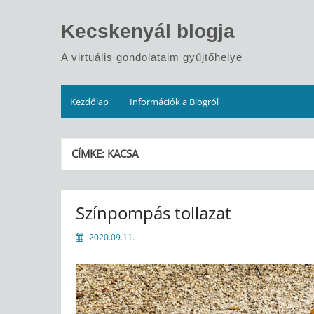
Skip
to
Kecskenyál blogja
content
A virtuális gondolataim gyűjtőhelye
Kezdőlap
Információk a Blogról
CÍMKE:
KACSA
Színpompás tollazat
2020.09.11.