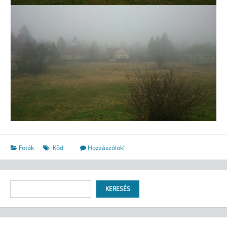
Fotók
Köd
Hozzászólok!
Keresés
KERESÉS