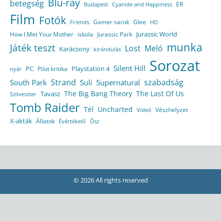
Blu-ray
betegség
ER
Budapest
Cyanide and Happiness
Film
Fotók
Gamer sarok
Glee
HD
Friends
Jurassic World
How I Met Your Mother
iskola
Jurassic Park
munka
Játék teszt
Lost
Meló
Karácsony
kirándulás
Sorozat
Silent Hill
Playstation 4
PC
Pilot kritika
nyár
Strand
szabadság
South Park
Suli
Supernatural
The Big Bang Theory
The Last Of Us
Tavasz
Szilveszter
Tomb Raider
Tél
Uncharted
Vészhelyzet
Videó
X-akták
Állatok
Évértékelő
Ősz
© 2026 All rights reserved