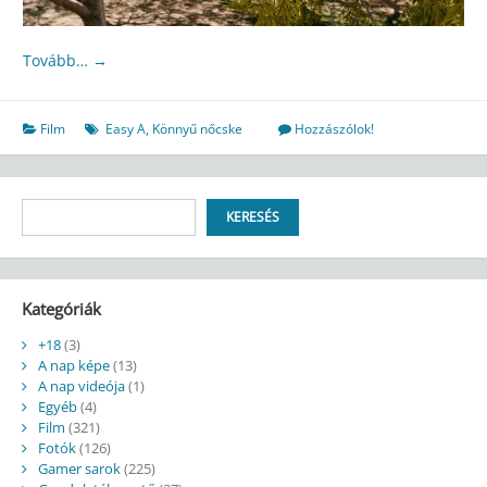
Tovább…
→
Film
Easy A
,
Könnyű nőcske
Hozzászólok!
Keresés
KERESÉS
Kategóriák
+18
(3)
A nap képe
(13)
A nap videója
(1)
Egyéb
(4)
Film
(321)
Fotók
(126)
Gamer sarok
(225)