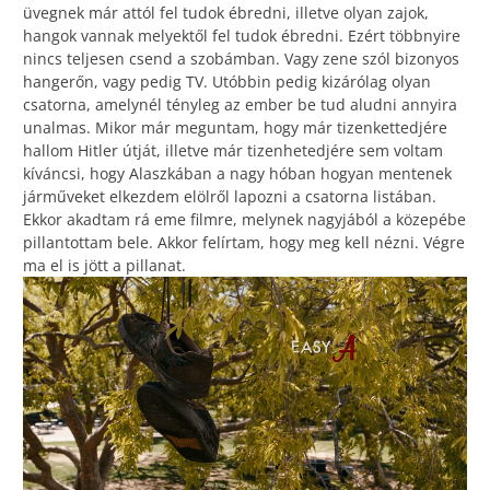
üvegnek már attól fel tudok ébredni, illetve olyan zajok,
hangok vannak melyektől fel tudok ébredni. Ezért többnyire
nincs teljesen csend a szobámban. Vagy zene szól bizonyos
hangerőn, vagy pedig TV. Utóbbin pedig kizárólag olyan
csatorna, amelynél tényleg az ember be tud aludni annyira
unalmas. Mikor már meguntam, hogy már tizenkettedjére
hallom Hitler útját, illetve már tizenhetedjére sem voltam
kíváncsi, hogy Alaszkában a nagy hóban hogyan mentenek
járműveket elkezdem elölről lapozni a csatorna listában.
Ekkor akadtam rá eme filmre, melynek nagyjából a közepébe
pillantottam bele. Akkor felírtam, hogy meg kell nézni. Végre
ma el is jött a pillanat.