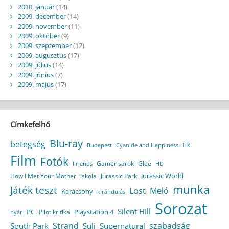
2010. január
(14)
2009. december
(14)
2009. november
(11)
2009. október
(9)
2009. szeptember
(12)
2009. augusztus
(17)
2009. július
(14)
2009. június
(7)
2009. május
(17)
Címkefelhő
Blu-ray
betegség
ER
Budapest
Cyanide and Happiness
Film
Fotók
Gamer sarok
Glee
HD
Friends
Jurassic World
How I Met Your Mother
iskola
Jurassic Park
munka
Játék teszt
Lost
Meló
Karácsony
kirándulás
Sorozat
Silent Hill
Playstation 4
PC
Pilot kritika
nyár
Strand
szabadság
South Park
Suli
Supernatural