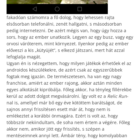
fakadóan számomra a fő dolog, hogy lehessen rajta
elsősorban telefonálni, zenét hallgatni, s másodsorban
pedig internetezni. De azért mégis van, hogy úgy hozza a
sors, hogy az ember unatkozik. Legyen az egy busz, vagy egy
orvosi váróterem, mint környezet. Ilyenkor pedig az ember
előveszi a kis „kütyüjét”, s elkezd játszani, mert hát azzal
lefoglalja magát.
Ugyan én is nézegettem, hogy milyen játékok érhetőek el az
androidos készülékekre, de azért csak az egyszerűbbek
fogtak meg igazán. De természetesen, ha van egy nagy
franchise, amiért az ember rajong, akkor aztán minden
egyes alkotását kipróbálja. Főleg akkor, ha tényleg fillérekbe
kerül az adott dolgot megvásárolni. Így volt ez a
Relic Run
-
nal is, amellyel már bő egy éve kötöttem barátságot, de
sajnos annyi frissítésen esett már át, hogy nem is
emlékeztet a korábbi önmagára. Ezért is volt az, hogy
többször nekiindultam, de soha nem értem a végére. Főleg
akkor nem, amikor jött egy frissítés, s szépen a
mentéseimnek annyi lett. Ámbár tény, hogy komolyabban