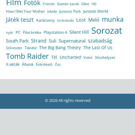
Film
Fotók
Gamer sarok
Glee
HD
Friends
Jurassic World
How I Met Your Mother
iskola
Jurassic Park
munka
Játék teszt
Lost
Meló
Karácsony
kirándulás
Sorozat
Silent Hill
Playstation 4
PC
Pilot kritika
nyár
Strand
szabadság
South Park
Suli
Supernatural
The Big Bang Theory
The Last Of Us
Tavasz
Szilveszter
Tomb Raider
Tél
Uncharted
Vészhelyzet
Videó
X-akták
Állatok
Évértékelő
Ősz
© 2026 All rights reserved