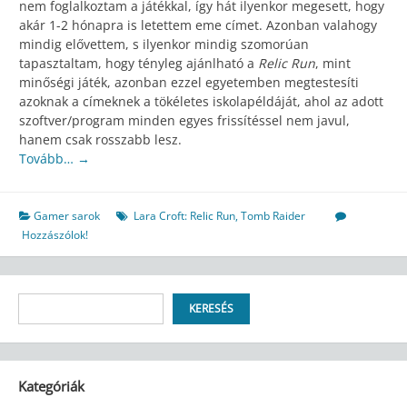
nem foglalkoztam a játékkal, így hát ilyenkor megesett, hogy
akár 1-2 hónapra is letettem eme címet. Azonban valahogy
mindig elővettem, s ilyenkor mindig szomorúan
tapasztaltam, hogy tényleg ajánlható a
Relic Run
, mint
minőségi játék, azonban ezzel egyetemben megtestesíti
azoknak a címeknek a tökéletes iskolapéldáját, ahol az adott
szoftver/program minden egyes frissítéssel nem javul,
hanem csak rosszabb lesz.
Tovább…
→
Gamer sarok
Lara Croft: Relic Run
,
Tomb Raider
Hozzászólok!
Keresés
KERESÉS
Kategóriák