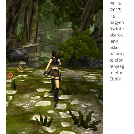
P9 Lite
(2017)
Ha
nagyon
őszinte
akarok
lenni,
akkor
nálam a
telefon
tényleg
telefon.
Ebből