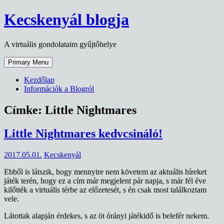
Skip
Kecskenyál blogja
to
content
A virtuális gondolataim gyűjtőhelye
Primary Menu
Kezdőlap
Információk a Blogról
Címke:
Little Nightmares
Little Nightmares kedvcsináló!
2017.05.01.
Kecskenyál
Ebből is látszik, hogy mennyire nem követem az aktuális híreket
játék terén, hogy ez a cím már megjelent pár napja, s már fél éve
kilőtték a virtuális térbe az előzetesét, s én csak most találkoztam
vele.
Látottak alapján érdekes, s az öt órányi játékidő is belefér nekem.