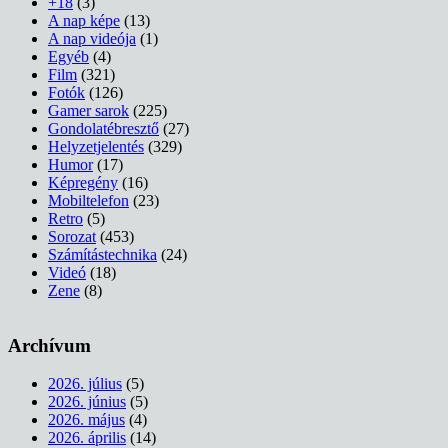
+18
(3)
A nap képe
(13)
A nap videója
(1)
Egyéb
(4)
Film
(321)
Fotók
(126)
Gamer sarok
(225)
Gondolatébresztő
(27)
Helyzetjelentés
(329)
Humor
(17)
Képregény
(16)
Mobiltelefon
(23)
Retro
(5)
Sorozat
(453)
Számítástechnika
(24)
Videó
(18)
Zene
(8)
Archívum
2026. július
(5)
2026. június
(5)
2026. május
(4)
2026. április
(14)