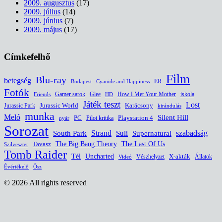
2009. augusztus
(17)
2009. július
(14)
2009. június
(7)
2009. május
(17)
Címkefelhő
Film
Blu-ray
betegség
ER
Budapest
Cyanide and Happiness
Fotók
Glee
How I Met Your Mother
iskola
Gamer sarok
HD
Friends
Játék teszt
Lost
Jurassic World
Jurassic Park
Karácsony
kirándulás
munka
Meló
Silent Hill
PC
Pilot kritika
Playstation 4
nyár
Sorozat
South Park
Strand
Suli
szabadság
Supernatural
The Last Of Us
Tavasz
The Big Bang Theory
Szilveszter
Tomb Raider
Uncharted
Tél
Vészhelyzet
X-akták
Állatok
Videó
Évértékelő
Ősz
© 2026 All rights reserved