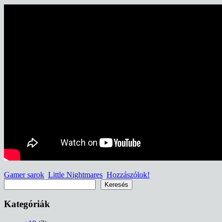
Gamer sarok
Little Nightmares
Hozzászólok!
Keresés
Keresés
Kategóriák