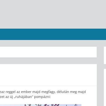
Azaz reggel az ember majd megfagy, délután meg majd
zet az új „ruhájában” pompázni: