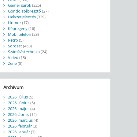
Gamer sarok
(225)
Gondolatébresztő
(27)
Helyzetjelentés
(329)
Humor
(17)
Képregény
(16)
Mobiltelefon
(23)
Retro
(5)
Sorozat
(453)
Számítástechnika
(24)
Videó
(18)
Zene
(8)
Archívum
2026. július
(5)
2026. június
(5)
2026. május
(4)
2026. április
(14)
2026. március
(4)
2026. február
(3)
2026. január
(7)