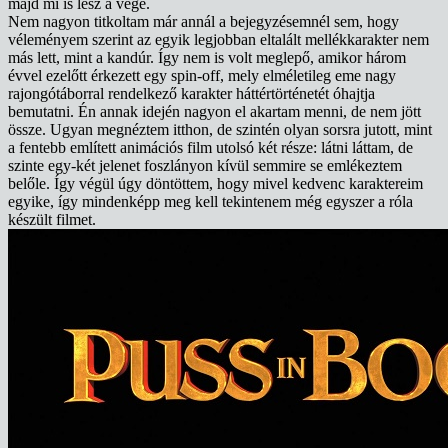
majd mi is lesz a vége.
Nem nagyon titkoltam már annál a bejegyzésemnél sem, hogy
véleményem szerint az egyik legjobban eltalált mellékkarakter nem
más lett, mint a kandúr. Így nem is volt meglepő, amikor három
évvel ezelőtt érkezett egy spin-off, mely elméletileg eme nagy
rajongótáborral rendelkező karakter háttértörténetét óhajtja
bemutatni. Én annak idején nagyon el akartam menni, de nem jött
össze. Ugyan megnéztem itthon, de szintén olyan sorsra jutott, mint
a fentebb említett animációs film utolsó két része: látni láttam, de
szinte egy-két jelenet foszlányon kívül semmire se emlékeztem
belőle. Így végül úgy döntöttem, hogy mivel kedvenc karaktereim
egyike, így mindenképp meg kell tekintenem még egyszer a róla
készült filmet.