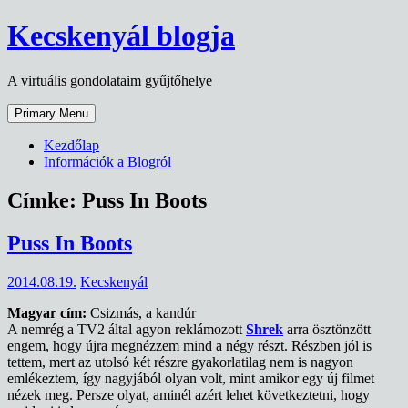
Skip
Kecskenyál blogja
to
content
A virtuális gondolataim gyűjtőhelye
Primary Menu
Kezdőlap
Információk a Blogról
Címke:
Puss In Boots
Puss In Boots
2014.08.19.
Kecskenyál
Magyar cím:
Csizmás, a kandúr
A nemrég a TV2 által agyon reklámozott
Shrek
arra ösztönzött
engem, hogy újra megnézzem mind a négy részt. Részben jól is
tettem, mert az utolsó két részre gyakorlatilag nem is nagyon
emlékeztem, így nagyjából olyan volt, mint amikor egy új filmet
nézek meg. Persze olyat, aminél azért lehet következtetni, hogy