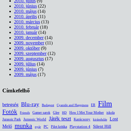
2010. július
(9)
2010. június
(22)
2010. május
(14)
2010. április
(11)
2010. március
(13)
2010. február
(18)
2010. január
(14)
2009. december
(14)
2009. november
(11)
2009. október
(9)
2009. szeptember
(12)
2009. augusztus
(17)
2009. július
(14)
2009. június
(7)
2009. május
(17)
Címkefelhő
Film
Blu-ray
betegség
ER
Budapest
Cyanide and Happiness
Fotók
Glee
How I Met Your Mother
iskola
Gamer sarok
HD
Friends
Játék teszt
Lost
Jurassic World
Jurassic Park
Karácsony
kirándulás
munka
Meló
Silent Hill
PC
Pilot kritika
Playstation 4
nyár