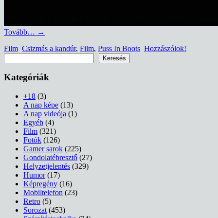
Tovább…
→
Film
Csizmás a kandúr
,
Film
,
Puss In Boots
Hozzászólok!
Keresés
Keresés
Kategóriák
+18
(3)
A nap képe
(13)
A nap videója
(1)
Egyéb
(4)
Film
(321)
Fotók
(126)
Gamer sarok
(225)
Gondolatébresztő
(27)
Helyzetjelentés
(329)
Humor
(17)
Képregény
(16)
Mobiltelefon
(23)
Retro
(5)
Sorozat
(453)