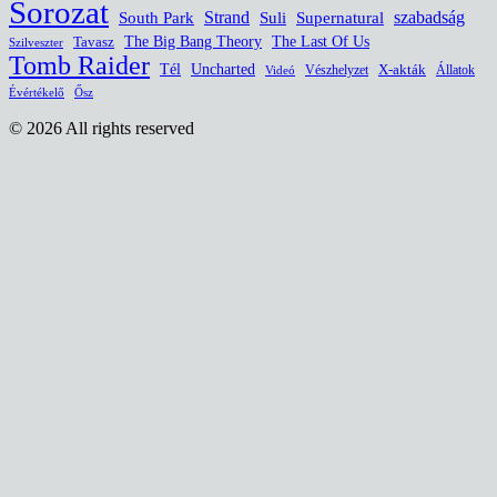
Sorozat
South Park
Strand
Suli
szabadság
Supernatural
The Last Of Us
Tavasz
The Big Bang Theory
Szilveszter
Tomb Raider
Uncharted
Tél
Vészhelyzet
X-akták
Állatok
Videó
Évértékelő
Ősz
© 2026 All rights reserved