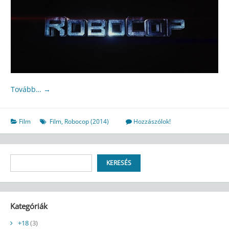
Tovább…
→
Film
Film
,
Robocop (2014)
Hozzászólok!
Keresés
KERESÉS
Kategóriák
+18
(3)