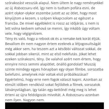
szórakozást vesszük alapul. Nem ültem le nagy reményekkel
az új
Robotzsaru
elé, így nem is tudtam pofára esni, de
azért olykor-olykor eszembe jutott az az ötlet, hogy most
kinyújtom a kezem, s szépen kikapcsolom az egészet a
francba. De mivel egyébként is rossz az időjárás, s nem is
lett volna kedvem sehová se menni, így inkább úgy voltam
vele, hogy végignézem.
Tény és való, hogy a reboot-ok és a remake-kek korát éljük.
Bevallom én nem nagyon értem ezeknek a létjogosultságát
még akkor sem, ha teszem azt a későbbi változat sokkal, de
sokkal jobban sikerül, mint az első nekifutás. Jókat lehet
ezeken szórakozni, tény. De valahol azért nem értem, hogy
ennyire nincs semmi alapötlet, önálló gondolat? Muszáj
szinte mindegy egyes hónapban egy olyan filmbe, sorozatba
belefutni, amelynek már voltak első próbálkozásai?
Egyértelmű, hogy erre nem fogok választ kapni. Azonban az
elmúlt időben rendkívül sokat fejlődtek a filmek, sorozatok
látványvilágban, így talán egy-kettőnél még meg is lehet
érteni az újra feldolgozás mivoltát. A
Robotzsaru
azonban
nem ilyen. Nagyon nem.