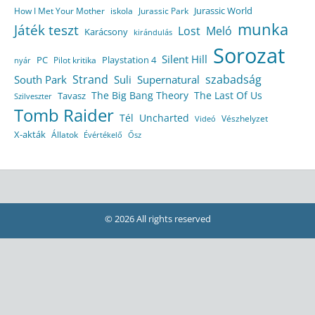
Jurassic World
How I Met Your Mother
iskola
Jurassic Park
munka
Játék teszt
Lost
Meló
Karácsony
kirándulás
Sorozat
Silent Hill
Playstation 4
PC
Pilot kritika
nyár
Strand
szabadság
South Park
Suli
Supernatural
The Big Bang Theory
The Last Of Us
Tavasz
Szilveszter
Tomb Raider
Tél
Uncharted
Vészhelyzet
Videó
X-akták
Állatok
Évértékelő
Ősz
© 2026 All rights reserved