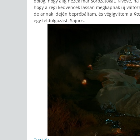
dolog, hogy alig nézek már sorozatokat. Kivéve, ha
hogy a régi kedvencek lassan megkapnak új változat
de annak idején bepróbáltam, és végigvittem a
Ro
egy feldolgozást. Sajnos.
Tovább…
→