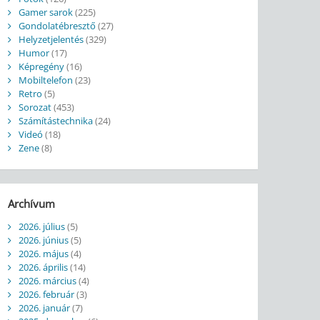
Gamer sarok
(225)
Gondolatébresztő
(27)
Helyzetjelentés
(329)
Humor
(17)
Képregény
(16)
Mobiltelefon
(23)
Retro
(5)
Sorozat
(453)
Számítástechnika
(24)
Videó
(18)
Zene
(8)
Archívum
2026. július
(5)
2026. június
(5)
2026. május
(4)
2026. április
(14)
2026. március
(4)
2026. február
(3)
2026. január
(7)