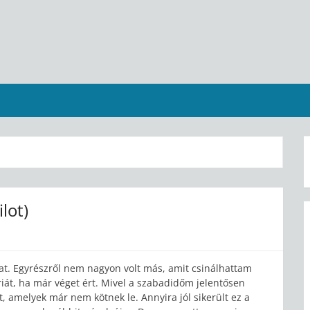
lot)
t. Egyrészről nem nagyon volt más, amit csinálhattam
iát, ha már véget ért. Mivel a szabadidőm jelentősen
, amelyek már nem kötnek le. Annyira jól sikerült ez a