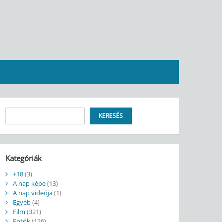
Keresés
KERESÉS
Kategóriák
+18
(3)
A nap képe
(13)
A nap videója
(1)
Egyéb
(4)
Film
(321)
Fotók
(126)