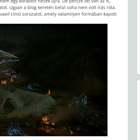
 nem egy korábbit nézek újra. De persze ott van az is,
ot. Ugyan a blog keretén belül soha nem volt írás róla,
swell
című sorozatot, amely valamilyen formában kapott