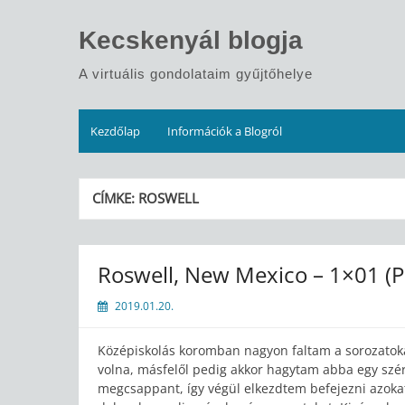
Skip
to
Kecskenyál blogja
content
A virtuális gondolataim gyűjtőhelye
Kezdőlap
Információk a Blogról
CÍMKE:
ROSWELL
Roswell, New Mexico – 1×01 (Pi
2019.01.20.
Középiskolás koromban nagyon faltam a sorozatoka
volna, másfelől pedig akkor hagytam abba egy szér
megcsappant, így végül elkezdtem befejezni azokat